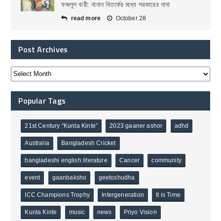
ফজলুল বারী: নানান বিতর্কের মধ্যে সরকারের নানা
read more
October 28
Post Archives
Popular Tags
21st Century “Kunta Kinte”
2023 gaaner ashor
adhd
Australia
Bangladesh Cricket
bangladeshi english literature
Cancer
community
event
gaanbaksho
geetoshudha
ICC Champions Trophy
Intergeneration
It is Time
Kunta Kinte
music
news
Priyo Vision