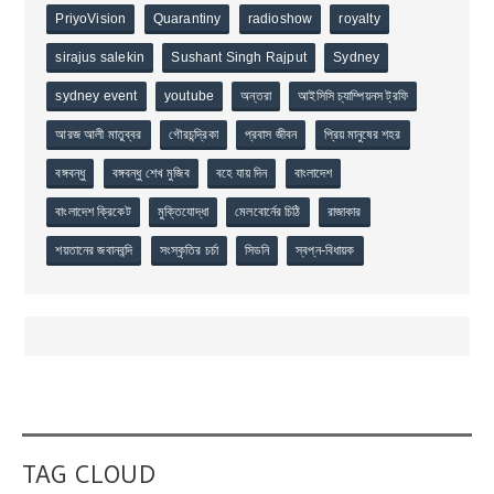
PriyoVision
Quarantiny
radioshow
royalty
sirajus salekin
Sushant Singh Rajput
Sydney
sydney event
youtube
অন্তরা
আইসিসি চ্যাম্পিয়নস ট্রফি
আরজ আলী মাতুব্বর
গৌরচন্দ্রিকা
প্রবাস জীবন
প্রিয় মানুষের শহর
বঙ্গবন্ধু
বঙ্গবন্ধু শেখ মুজিব
বহে যায় দিন
বাংলাদেশ
বাংলাদেশ ক্রিকেট
মুক্তিযোদ্ধা
মেলবোর্নের চিঠি
রাজাকার
শয়তানের জবানবন্দি
সংস্কৃতির চর্চা
সিডনি
স্বপ্ন-বিধায়ক
TAG CLOUD