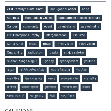
21st Century “Kunta Kinte”
2023 gaaner ashor
adhd
Australia
Bangladesh Cricket
bangladeshi english literature
Cancer
community
event
gaanbaksho
geetoshudha
ICC Champions Trophy
Intergeneration
It is Time
Kunta Kinte
music
news
Priyo Vision
PriyoVision
Quarantiny
radioshow
royalty
sirajus salekin
Sushant Singh Rajput
Sydney
sydney event
youtube
অন্তরা
আইসিসি চ্যাম্পিয়নস ট্রফি
আরজ আলী মাতুব্বর
গৌরচন্দ্রিকা
প্রবাস জীবন
প্রিয় মানুষের শহর
বঙ্গবন্ধু
বঙ্গবন্ধু শেখ মুজিব
বহে যায় দিন
বাংলাদেশ
বাংলাদেশ ক্রিকেট
মুক্তিযোদ্ধা
মেলবোর্নের চিঠি
রাজাকার
শয়তানের জবানবন্দি
সংস্কৃতির চর্চা
সিডনি
স্বপ্ন-বিধায়ক
CALENDAR