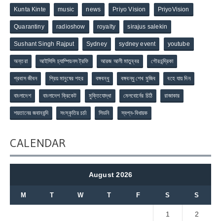
Kunta Kinte
music
news
Priyo Vision
PriyoVision
Quarantiny
radioshow
royalty
sirajus salekin
Sushant Singh Rajput
Sydney
sydney event
youtube
অন্তরা
আইসিসি চ্যাম্পিয়নস ট্রফি
আরজ আলী মাতুব্বর
গৌরচন্দ্রিকা
প্রবাস জীবন
প্রিয় মানুষের শহর
বঙ্গবন্ধু
বঙ্গবন্ধু শেখ মুজিব
বহে যায় দিন
বাংলাদেশ
বাংলাদেশ ক্রিকেট
মুক্তিযোদ্ধা
মেলবোর্নের চিঠি
রাজাকার
শয়তানের জবানবন্দি
সংস্কৃতির চর্চা
সিডনি
স্বপ্ন-বিধায়ক
CALENDAR
August 2026
M
T
W
T
F
S
S
1
2