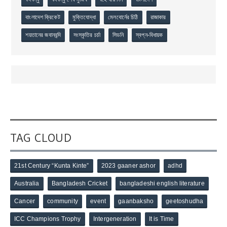
বাংলাদেশ ক্রিকেট
মুক্তিযোদ্ধা
মেলবোর্নের চিঠি
রাজাকার
শয়তানের জবানবন্দি
সংস্কৃতির চর্চা
সিডনি
স্বপ্ন-বিধায়ক
TAG CLOUD
21st Century “Kunta Kinte”
2023 gaaner ashor
adhd
Australia
Bangladesh Cricket
bangladeshi english literature
Cancer
community
event
gaanbaksho
geetoshudha
ICC Champions Trophy
Intergeneration
It is Time