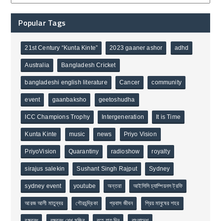
Popular Tags
21st Century “Kunta Kinte”
2023 gaaner ashor
adhd
Australia
Bangladesh Cricket
bangladeshi english literature
Cancer
community
event
gaanbaksho
geetoshudha
ICC Champions Trophy
Intergeneration
It is Time
Kunta Kinte
music
news
Priyo Vision
PriyoVision
Quarantiny
radioshow
royalty
sirajus salekin
Sushant Singh Rajput
Sydney
sydney event
youtube
অন্তরা
আইসিসি চ্যাম্পিয়নস ট্রফি
আরজ আলী মাতুব্বর
গৌরচন্দ্রিকা
প্রবাস জীবন
প্রিয় মানুষের শহর
বঙ্গবন্ধু
বঙ্গবন্ধু শেখ মুজিব
বহে যায় দিন
বাংলাদেশ