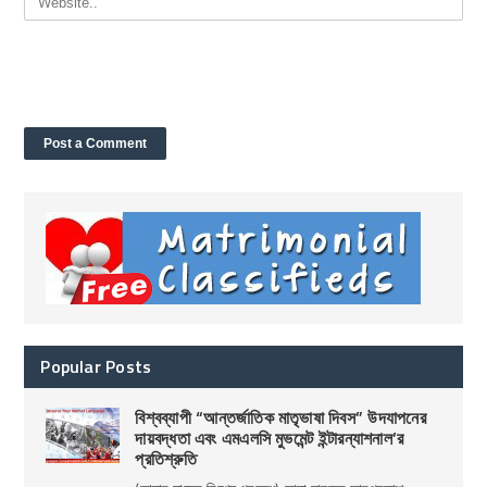
Popular Posts
বিশ্বব্যাপী “আন্তর্জাতিক মাতৃভাষা দিবস” উদযাপনের
দায়বদ্ধতা এবং এমএলসি মুভমেন্ট ইন্টারন্যাশনাল’র
প্রতিশ্রুতি