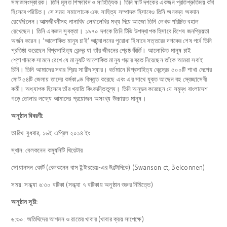
সমাজসংস্কারক। তিনি মূলত শিক্ষাবিদ ও সাহিত্যিক। তিনি ষাট দশকের একজন প্রতিশ্রুতিময় কবি
হিসেবে পরিচিত। সে সময় সমালোচক এবং সাহিত্য সম্পাদক হিসাবেও তিনি অনবদ্য অবদান
রেখেছিলেন।আত্মজীবনীসহ নানাবিধ লেখালেখির মধ্য দিয়ে আজো তিনি লেখক পরিচিত বহাল
রেখেছেন। তিনি একজন সুবক্তা। ১৯৭০ দশকে তিনি টিভি উপস্থাপক হিসাবে বিশেষ জনপ্রিয়তা
অর্জন করেন। ‘আলোকিত মানুষ চাই’ আন্দোলনের পুরোধা হিসাবে সত্তরের দশকের শেষ পর্বে তিনি
প্রতিষ্ঠা করেছেন বিশ্বসাহিত্য কেন্দ্র যা তাঁর জীবনের শ্রেষ্ঠ কীর্তি। আলোকিত মানুষ চাই
শ্লোগানকে সামনে রেখে যে মানুষটি আলোকিত মানুষ গড়ার ব্রত নিয়েছেন তাঁকে আমরা সবাই
চিনি। তিনি আমাদের সবার প্রিয় সায়ীদ স্যার। বর্তমানে বিশ্বসাহিত্য কেন্দ্রের ৫০০টি শাখা দেশের
মোট ৫৪টি জেলায় তাদের কর্মকাণ্ড বিস্তৃত করেছে এবং এর সাথে যুক্ত আছেন বহু স্বেচ্ছাসেবী
কর্মী। অধ্যাপক হিসেবে তাঁর খ্যাতি কিংবদন্তিতুল্য। তিনি অনুভব করেছেন যে সমৃদ্ধ বাংলাদেশ
গড়ে তোলার লক্ষ্যে আমাদের প্রয়োজন অসংখ্য উচ্চায়ত মানুষ।
অনুষ্ঠান বিবরণী:
তারিখ: বুধবার, ১৬ই এপ্রিল ২০১৪ ইং
স্থান: বেলকনেন কম্যুনিটি থিয়েটার
সোয়ানসন কোর্ট (বেলকনেন বাস ইন্টারচেঞ্জ-এর উল্টোদিকে) (Swanson ct, Belconnen)
সময়: সন্ধ্যা ৬:৩০ ঘটিকা (সন্ধ্যা ৭ ঘটিকায় অনুষ্ঠান শুরুর নিমিত্তে)
অনুষ্ঠান সূচী:
৬:৩০: অতিথিদের আগমন ও রাতের খাবার (খাবার ক্রয় সাপেক্ষে)