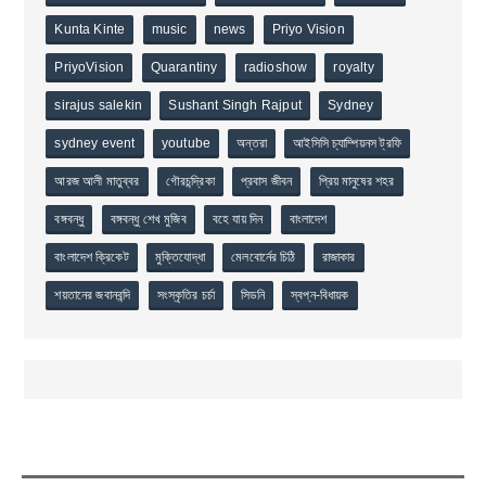
Kunta Kinte
music
news
Priyo Vision
PriyoVision
Quarantiny
radioshow
royalty
sirajus salekin
Sushant Singh Rajput
Sydney
sydney event
youtube
অন্তরা
আইসিসি চ্যাম্পিয়নস ট্রফি
আরজ আলী মাতুব্বর
গৌরচন্দ্রিকা
প্রবাস জীবন
প্রিয় মানুষের শহর
বঙ্গবন্ধু
বঙ্গবন্ধু শেখ মুজিব
বহে যায় দিন
বাংলাদেশ
বাংলাদেশ ক্রিকেট
মুক্তিযোদ্ধা
মেলবোর্নের চিঠি
রাজাকার
শয়তানের জবানবন্দি
সংস্কৃতির চর্চা
সিডনি
স্বপ্ন-বিধায়ক