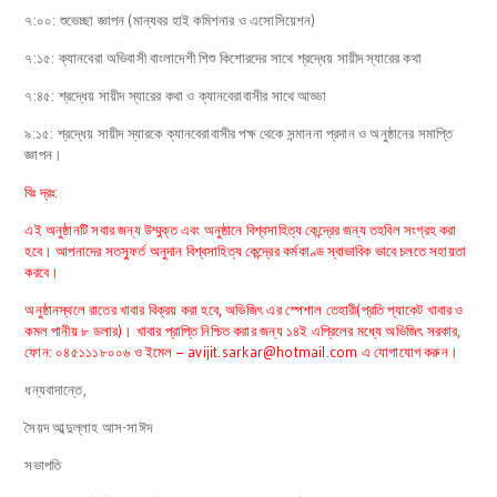
৭:০০: শুভেচ্ছা জ্ঞাপন (মান্যবর হাই কমিশনার ও এসোসিয়েশন)
৭:১৫: ক্যানবেরা অভিবাসী বাংলাদেশী শিশু কিশোরদের সাথে শ্রদ্ধেয় সায়ীদ স্যারের কথা
৭:৪৫: শ্রদ্ধেয় সায়ীদ স্যারের কথা ও ক্যানবেরাবাসীর সাথে আড্ডা
৯:১৫: শ্রদ্ধেয় সায়ীদ স্যারকে ক্যানবেরাবাসীর পক্ষ থেকে সন্মাননা প্রদান ও অনুষ্ঠানের সমাপ্তি
জ্ঞাপন।
বিঃ দ্রঃ:
এই অনুষ্ঠানটি সবার জন্য উম্মুক্ত এবং অনুষ্ঠানে বিশ্বসাহিত্য কেন্দ্রের জন্য তহবিল সংগ্রহ করা
হবে। আপনাদের সতস্ফুর্ত অনুদান বিশ্বসাহিত্য কেন্দ্রের কর্মকাণ্ড স্বাভাবিক ভাবে চলতে সহায়তা
করবে।
অনুষ্ঠানস্থলে রাতের খাবার বিক্রয় করা হবে, অভিজিৎ এর স্পেশাল তেহারী(প্রতি প্যাকেট খাবার ও
কমল পানীয় ৮ ডলার)। খাবার প্রাপ্তি নিশ্চিত করার জন্য ১৪ই এপ্রিলের মধ্যে অভিজিৎ সরকার,
ফোন: ০৪৫১১১৮০০৬ ও ইমেল – avijit.sarkar@hotmail.com এ যোগাযোগ করুন।
ধন্যবাদান্তে,
সৈয়দ আব্দুল্লাহ আস-সাঈদ
সভাপতি