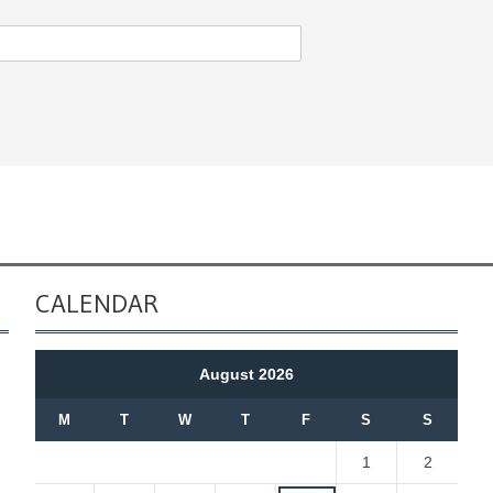
CALENDAR
August 2026
M
T
W
T
F
S
S
1
2