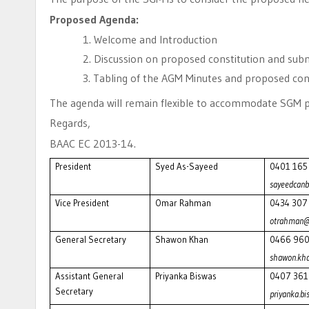
Proposed Agenda:
1.
Welcome and Introduction
2.
Discussion on proposed constitution and sub
3.
Tabling of the AGM Minutes and proposed con
The agenda will remain flexible to accommodate SGM p
Regards,
BAAC EC 2013-14.
President
Syed As-Sayeed
0401 165
sayeedcan
Vice President
Omar Rahman
0434 307
otrahman@
General Secretary
Shawon Khan
0466 960
shawon.kh
Assistant General
Priyanka Biswas
0407 361
Secretary
priyanka.b