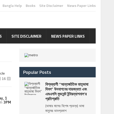
Bangla Help
Books
Site Disclaimer
News Paper Links
S
SITE DISCLAIMER
NEWS PAPER LINKS
Popular Posts
icle
16
+
বিশ্বব্যাপী “আন্তর্জাতিক মাতৃভাষা
দিবস” উদযাপনের দায়বদ্ধতা এবং
এমএলসি মুভমেন্ট ইন্টারন্যাশনাল’র
y, 1
প্রতিশ্রুতি
om
3PM
(ভাষার মাসের বিশেষ প্রবন্ধ) ভাষা
মানুষের ভাবপ্রকাশ