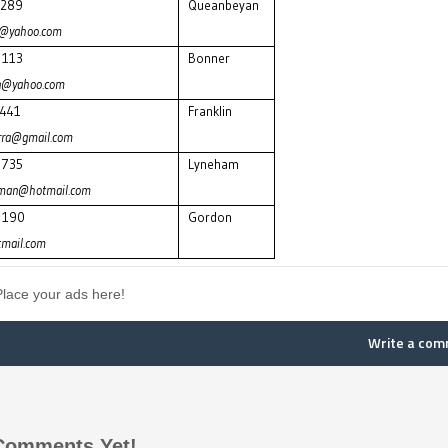
 289
Queanbeyan
@yahoo.com
 113
Bonner
an@yahoo.com
 441
Franklin
rra@gmail.com
 735
Lyneham
ahman@hotmail.com
 190
Gordon
mail.com
Place your ads here!
Write a co
Comments Yet!