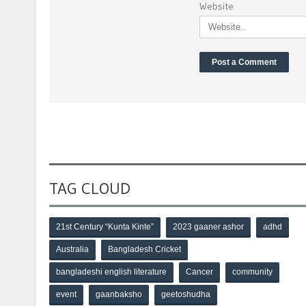
Website
TAG CLOUD
21st Century “Kunta Kinte”
2023 gaaner ashor
adhd
Australia
Bangladesh Cricket
bangladeshi english literature
Cancer
community
event
gaanbaksho
geetoshudha