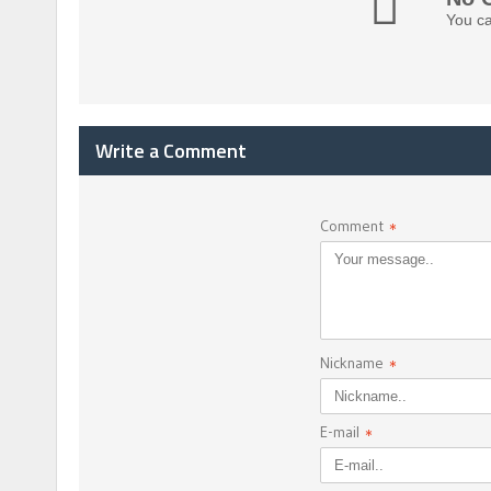
You ca
Write a Comment
Comment
*
Nickname
*
E-mail
*