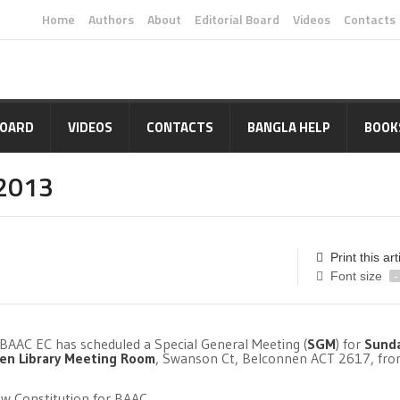
Home
Authors
About
Editorial Board
Videos
Contacts
BOARD
VIDEOS
CONTACTS
BANGLA HELP
BOOK
 2013
Print this art
Font size
-
e BAAC EC has scheduled a Special General Meeting (
SGM
) for
Sunda
en Library Meeting Room
, Swanson Ct, Belconnen ACT 2617, fr
w Constitution for BAAC.