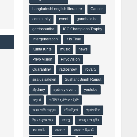
bangladeshi english literature
Cancer
community
event
gaanbaksho
geetoshudha
ICC Champions Trophy
Intergeneration
It is Time
Kunta Kinte
music
news
Priyo Vision
PriyoVision
Quarantiny
radioshow
royalty
sirajus salekin
Sushant Singh Rajput
Sydney
sydney event
youtube
অন্তরা
আইসিসি চ্যাম্পিয়নস ট্রফি
আরজ আলী মাতুব্বর
গৌরচন্দ্রিকা
প্রবাস জীবন
প্রিয় মানুষের শহর
বঙ্গবন্ধু
বঙ্গবন্ধু শেখ মুজিব
বহে যায় দিন
বাংলাদেশ
বাংলাদেশ ক্রিকেট