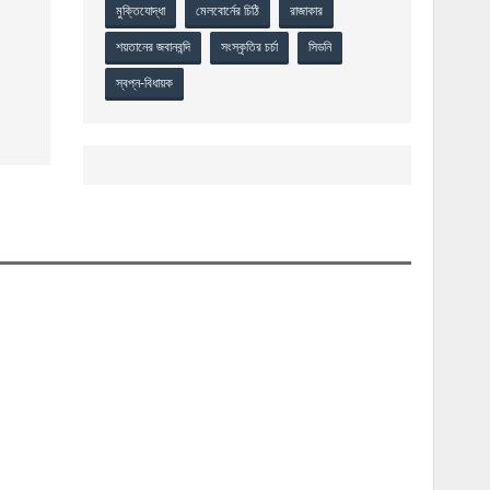
মুক্তিযোদ্ধা
মেলবোর্নের চিঠি
রাজাকার
শয়তানের জবানবন্দি
সংস্কৃতির চর্চা
সিডনি
স্বপ্ন-বিধায়ক