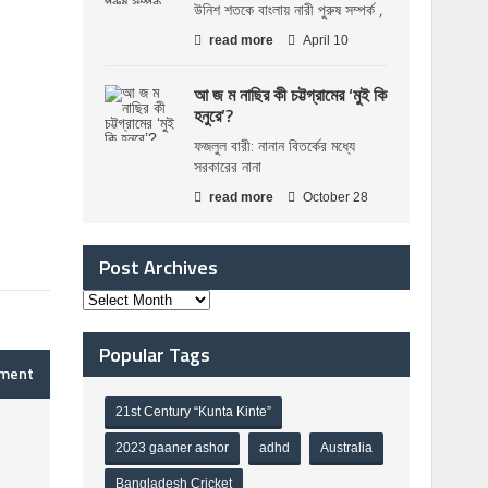
উনিশ শতকে বাংলায় নারী পুরুষ সম্পর্ক ,
read more
April 10
আ জ ম নাছির কী চট্টগ্রামের ‘মুই কি
হনুরে’?
ফজলুল বারী: নানান বিতর্কের মধ্যে
সরকারের নানা
read more
October 28
Post Archives
Popular Tags
mment
21st Century “Kunta Kinte”
2023 gaaner ashor
adhd
Australia
Bangladesh Cricket