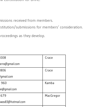
missions received from members.
stitution/submissions for members’ consideration.
roceedings as they develop.
 008
Crace
berra@gmail.com
 806
Crace
gmail.com
 960
Kamba
an@gmail.com
 679
MacGregor
iswas83@hotmail.com