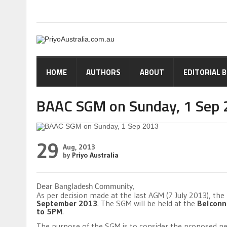
HOME
AUTHORS
ABOUT
EDITORIAL 
BAAC SGM on Sunday, 1 Sep
29
Aug, 2013
by
Priyo Australia
Dear Bangladesh Community,
As per decision made at the last AGM (7 July 2013), th
September 2013
. The SGM will be held at the
Belconn
to 5PM
.
The purpose of the SGM is to consider the proposed ne