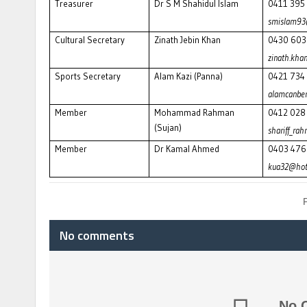
Treasurer
Dr S M Shahidul Islam
0411 395
smislam93
Cultural Secretary
Zinath Jebin Khan
0430 603
zinath.kh
Sports Secretary
Alam Kazi (Panna)
0421 734
alamcanbe
Member
Mohammad Rahman
0412 028
(Sujan)
shariff_r
Member
Dr Kamal Ahmed
0403 476
kua32@hot
No comments
No 