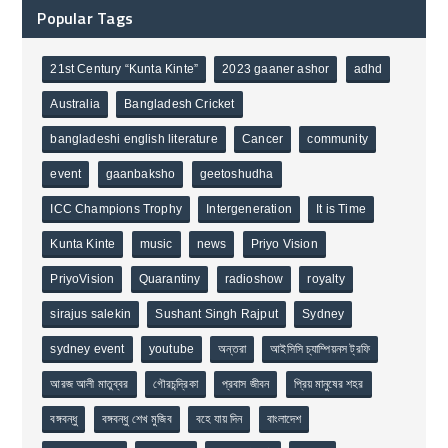
Popular Tags
21st Century “Kunta Kinte”
2023 gaaner ashor
adhd
Australia
Bangladesh Cricket
bangladeshi english literature
Cancer
community
event
gaanbaksho
geetoshudha
ICC Champions Trophy
Intergeneration
It is Time
Kunta Kinte
music
news
Priyo Vision
PriyoVision
Quarantiny
radioshow
royalty
sirajus salekin
Sushant Singh Rajput
Sydney
sydney event
youtube
অন্তরা
আইসিসি চ্যাম্পিয়নস ট্রফি
আরজ আলী মাতুব্বর
গৌরচন্দ্রিকা
প্রবাস জীবন
প্রিয় মানুষের শহর
বঙ্গবন্ধু
বঙ্গবন্ধু শেখ মুজিব
বহে যায় দিন
বাংলাদেশ