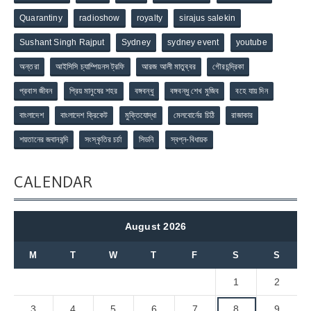
Quarantiny
radioshow
royalty
sirajus salekin
Sushant Singh Rajput
Sydney
sydney event
youtube
অন্তরা
আইসিসি চ্যাম্পিয়নস ট্রফি
আরজ আলী মাতুব্বর
গৌরচন্দ্রিকা
প্রবাস জীবন
প্রিয় মানুষের শহর
বঙ্গবন্ধু
বঙ্গবন্ধু শেখ মুজিব
বহে যায় দিন
বাংলাদেশ
বাংলাদেশ ক্রিকেট
মুক্তিযোদ্ধা
মেলবোর্নের চিঠি
রাজাকার
শয়তানের জবানবন্দি
সংস্কৃতির চর্চা
সিডনি
স্বপ্ন-বিধায়ক
CALENDAR
August 2026
M
T
W
T
F
S
S
1
2
3
4
5
6
7
8
9