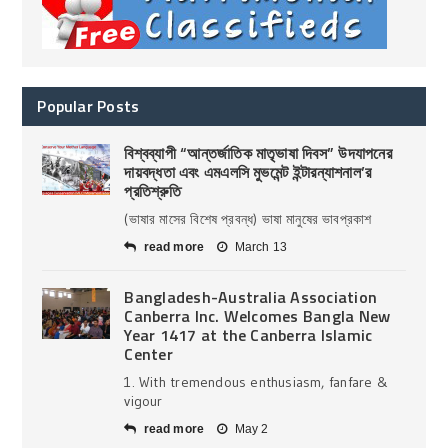
Popular Posts
বিশ্বব্যাপী “আন্তর্জাতিক মাতৃভাষা দিবস” উদযাপনের
দায়বদ্ধতা এবং এমএলসি মুভমেন্ট ইন্টারন্যাশনাল’র
প্রতিশ্রুতি
(ভাষার মাসের বিশেষ প্রবন্ধ) ভাষা মানুষের ভাবপ্রকাশ
read more
March 13
Bangladesh-Australia Association
Canberra Inc. Welcomes Bangla New
Year 1417 at the Canberra Islamic
Center
1. With tremendous enthusiasm, fanfare &
vigour
read more
May 2