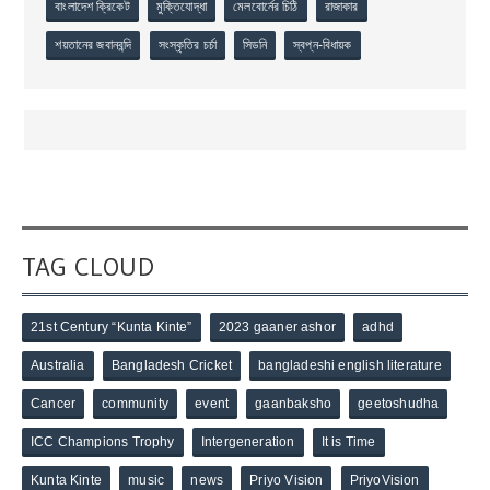
বাংলাদেশ ক্রিকেট
মুক্তিযোদ্ধা
মেলবোর্নের চিঠি
রাজাকার
শয়তানের জবানবন্দি
সংস্কৃতির চর্চা
সিডনি
স্বপ্ন-বিধায়ক
TAG CLOUD
21st Century “Kunta Kinte”
2023 gaaner ashor
adhd
Australia
Bangladesh Cricket
bangladeshi english literature
Cancer
community
event
gaanbaksho
geetoshudha
ICC Champions Trophy
Intergeneration
It is Time
Kunta Kinte
music
news
Priyo Vision
PriyoVision