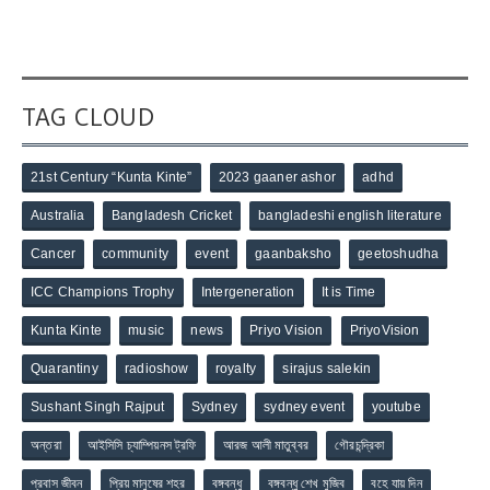
TAG CLOUD
21st Century “Kunta Kinte”
2023 gaaner ashor
adhd
Australia
Bangladesh Cricket
bangladeshi english literature
Cancer
community
event
gaanbaksho
geetoshudha
ICC Champions Trophy
Intergeneration
It is Time
Kunta Kinte
music
news
Priyo Vision
PriyoVision
Quarantiny
radioshow
royalty
sirajus salekin
Sushant Singh Rajput
Sydney
sydney event
youtube
অন্তরা
আইসিসি চ্যাম্পিয়নস ট্রফি
আরজ আলী মাতুব্বর
গৌরচন্দ্রিকা
প্রবাস জীবন
প্রিয় মানুষের শহর
বঙ্গবন্ধু
বঙ্গবন্ধু শেখ মুজিব
বহে যায় দিন