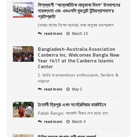
বিশ্বব্যাপী “আন্তর্জাতিক মাতৃভাষা দিবস” উদযাপনের
দায়বদ্ধতা এবং এমএলসি মুভমেন্ট ইন্টারন্যাশনাল’র
প্রতিশ্রুতি
(ভাষার মাসের বিশেষ প্রবন্ধ) ভাষা মানুষের ভাবপ্রকাশ
read more
March 13
Bangladesh-Australia Association
Canberra Inc. Welcomes Bangla New
Year 1417 at the Canberra Islamic
Center
1. With tremendous enthusiasm, fanfare &
vigour
read more
May 2
চৈতালী ত্রিপুরা এখন অস্ট্রেলিয়ার ডারউইনে
Pallab Rangei: অনেকটা নীরবে দেশ ছেড়ে চলে
read more
March 4
উনিশ শতকে বাংলায় নারী পুরুষ সম্পর্ক