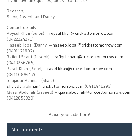
If you have any queries, please contact us.
Regards,
Sujon, Joseph and Danny
Contact details:
Roysul Khan (Sujon) –
roysul.khan@crickettomorrow.com
(0422224271)
Haseeb Iqbal (Danny) –
haseeb.iqbal@crickettomorrow.com
(0431121802)
Rafiqul Sharif (Joseph) –
rafiqul.sharif@crickettomorrow.com
(0413256765)
Rasel Khan (Rasel) –
rasel.khan@crickettomorrow.com
(0411089447)
Shajadur Rahman (Shaju) –
shajadur.rahman@crickettomorrow.com
(0411441395)
Quazi Abdullah (Sayeed) –
quazi.abdullah@crickettomorrow.com
(0412856320)
Place your ads here!
No comments