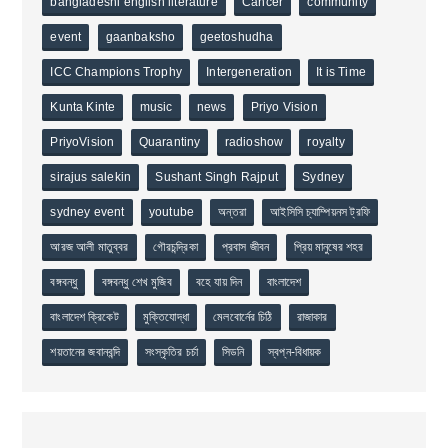
bangladeshi english literature
Cancer
community
event
gaanbaksho
geetoshudha
ICC Champions Trophy
Intergeneration
It is Time
Kunta Kinte
music
news
Priyo Vision
PriyoVision
Quarantiny
radioshow
royalty
sirajus salekin
Sushant Singh Rajput
Sydney
sydney event
youtube
অন্তরা
আইসিসি চ্যাম্পিয়নস ট্রফি
আরজ আলী মাতুব্বর
গৌরচন্দ্রিকা
প্রবাস জীবন
প্রিয় মানুষের শহর
বঙ্গবন্ধু
বঙ্গবন্ধু শেখ মুজিব
বহে যায় দিন
বাংলাদেশ
বাংলাদেশ ক্রিকেট
মুক্তিযোদ্ধা
মেলবোর্নের চিঠি
রাজাকার
শয়তানের জবানবন্দি
সংস্কৃতির চর্চা
সিডনি
স্বপ্ন-বিধায়ক