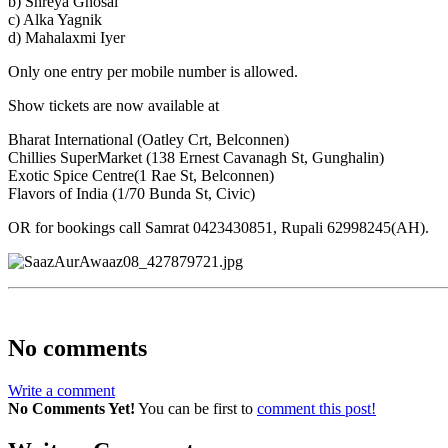
b) Shreya Ghosal
c) Alka Yagnik
d) Mahalaxmi Iyer
Only one entry per mobile number is allowed.
Show tickets are now available at
Bharat International (Oatley Crt, Belconnen)
Chillies SuperMarket (138 Ernest Cavanagh St, Gunghalin)
Exotic Spice Centre(1 Rae St, Belconnen)
Flavors of India (1/70 Bunda St, Civic)
OR for bookings call Samrat 0423430851, Rupali 62998245(AH).
No comments
Write a comment
No Comments Yet!
You can be first to
comment this post!