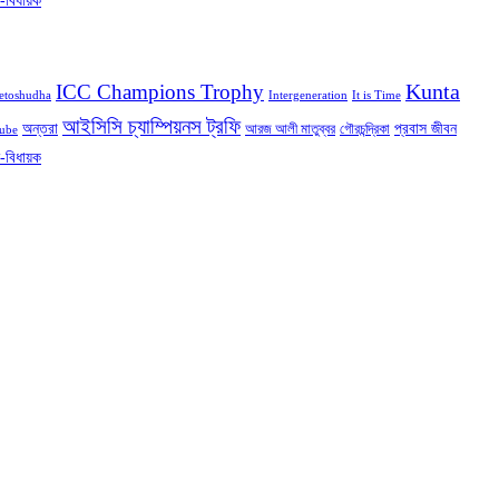
ন-বিধায়ক
Kunta
ICC Champions Trophy
etoshudha
Intergeneration
It is Time
আইসিসি চ্যাম্পিয়নস ট্রফি
অন্তরা
প্রবাস জীবন
আরজ আলী মাতুব্বর
গৌরচন্দ্রিকা
ube
ন-বিধায়ক