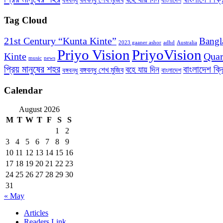
বঙ্গবন্ধু
বাংলাদেশ
Tag Cloud
21st Century “Kunta Kinte”
Bangl
2023 gaaner ashor
adhd
Australia
Priyo Vision
PriyoVision
Kinte
Quar
music
news
প্রিয় মানুষের শহর
বাংলাদেশ ক্
বহে যায় দিন
বঙ্গবন্ধু শেখ মুজিব
বঙ্গবন্ধু
বাংলাদেশ
Calendar
August 2026
M
T
W
T
F
S
S
1
2
3
4
5
6
7
8
9
10
11
12
13
14
15
16
17
18
19
20
21
22
23
24
25
26
27
28
29
30
31
« May
Articles
Readers Link