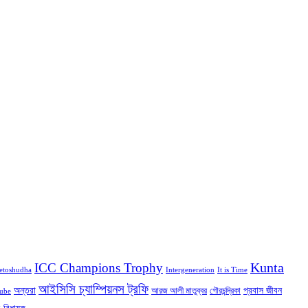
Kunta
ICC Champions Trophy
etoshudha
Intergeneration
It is Time
আইসিসি চ্যাম্পিয়নস ট্রফি
অন্তরা
প্রবাস জীবন
আরজ আলী মাতুব্বর
গৌরচন্দ্রিকা
ube