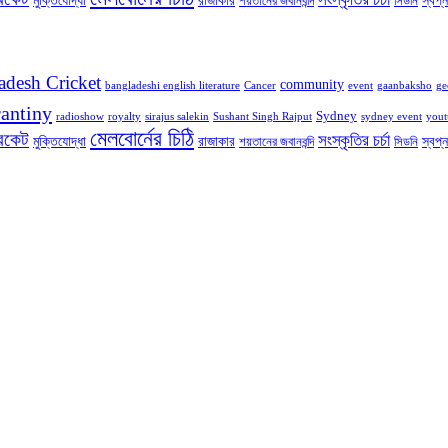
মুক্তিযোদ্ধা
রাজাকার
স্বপ্
শয়তানের জবানবন্দি
সিডনি
adesh Cricket
community
bangladeshi english literature
Cancer
event
gaanbaksho
ge
antiny
Sydney
radioshow
royalty
sirajus salekin
Sushant Singh Rajput
sydney event
yout
মেলবোর্নের চিঠি
রিকেট
সংস্কৃতির চর্চা
মুক্তিযোদ্ধা
রাজাকার
স্বপ্
শয়তানের জবানবন্দি
সিডনি