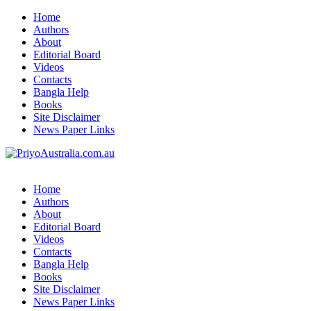
Home
Authors
About
Editorial Board
Videos
Contacts
Bangla Help
Books
Site Disclaimer
News Paper Links
Home
Authors
About
Editorial Board
Videos
Contacts
Bangla Help
Books
Site Disclaimer
News Paper Links