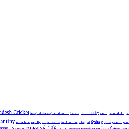
adesh Cricket
community
bangladeshi english literature
Cancer
event
gaanbaksho
ge
antiny
Sydney
radioshow
royalty
sirajus salekin
Sushant Singh Rajput
sydney event
yout
মেলবোর্নের চিঠি
রিকেট
সংস্কৃতির চর্চা