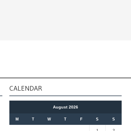
CALENDAR
August 2026
M
T
W
T
F
S
S
1
2