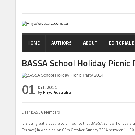
HOME
AUTHORS
ABOUT
EDITORIAL 
BASSA School Holiday Picnic
01
Oct, 2014
by
Priyo Australia
Dear BASSA Members
It is our great pleasure to announce that BASSA school holiday picn
Terrace) in Adelaide on 05th October Sunday 2014 between 11.00 