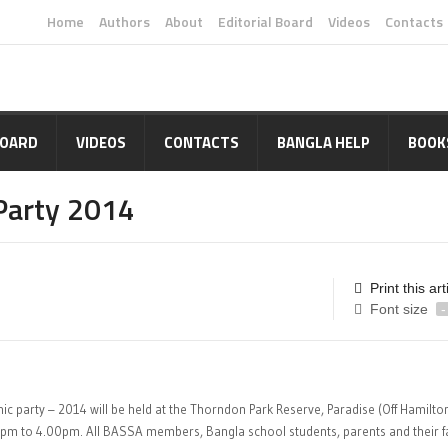
Home
Authors
About
Editorial Board
Videos
Contacts
BOARD
VIDEOS
CONTACTS
BANGLA HELP
BOOK
 Party 2014
Print this art
Font size
-
ic party – 2014 will be held at the Thorndon Park Reserve, Paradise (Off Hamilto
pm to 4.00pm. All BASSA members, Bangla school students, parents and their f