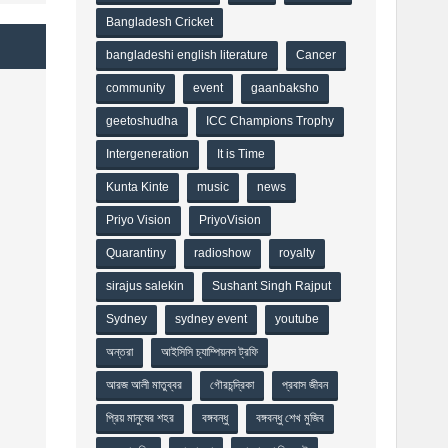
Bangladesh Cricket
bangladeshi english literature
Cancer
community
event
gaanbaksho
geetoshudha
ICC Champions Trophy
Intergeneration
It is Time
Kunta Kinte
music
news
Priyo Vision
PriyoVision
Quarantiny
radioshow
royalty
sirajus salekin
Sushant Singh Rajput
Sydney
sydney event
youtube
অন্তরা
আইসিসি চ্যাম্পিয়নস ট্রফি
আরজ আলী মাতুব্বর
গৌরচন্দ্রিকা
প্রবাস জীবন
প্রিয় মানুষের শহর
বঙ্গবন্ধু
বঙ্গবন্ধু শেখ মুজিব