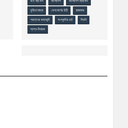
বহে যায় দিন
বাংলাদেশ
বাংলাদেশ ক্রিকেট
মুক্তিযোদ্ধা
মেলবোর্নের চিঠি
রাজাকার
শয়তানের জবানবন্দি
সংস্কৃতির চর্চা
সিডনি
স্বপ্ন-বিধায়ক