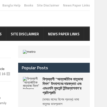
Bangla Help
Books
Site Disclaimer
News Paper Links
S
SITE DISCLAIMER
NEWS PAPER LINKS
Popular Posts
icle
16
+
বিশ্বব্যাপী “আন্তর্জাতিক মাতৃভাষা
দিবস” উদযাপনের দায়বদ্ধতা এবং
এমএলসি মুভমেন্ট ইন্টারন্যাশনাল’র
প্রতিশ্রুতি
n
(ভাষার মাসের বিশেষ প্রবন্ধ) ভাষা
amily
মানুষের ভাবপ্রকাশ