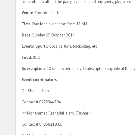
are invited to attend the party. Event related any query, please con
Venue
: Thornton Park
Time
: Day-long event start from 11 AM
Date
: Sunday 05 October 2014
Events
: Sports, Gossips, funs, backbiting, etc
Food
: BBQ
Subscription
: 10 dollars per family. (Subscription payable at the e
Event coordinators:
Dr. Shahid Ullah.
Contact # 0422344794.
Mr Mohammed Rashadul Islam. (Tushar )
Contact # 0435811933.