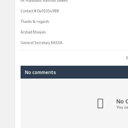
Mr Mahbubur Rahman (Jewel)
Contact # 0401014988.
Thanks & regards
Arshad Bhuiyan.
General Secretary BASSA.
No comments
No 
You ca