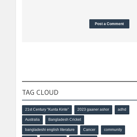
TAG CLOUD
21st Century “Kunta Kinte”
2023 gaaner ashor
adhd
Australia
Bangladesh Cricket
bangladeshi english literature
Cancer
community