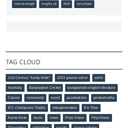
শয়তানের জবানবন্দি
সংস্কৃতির চর্চা
সিডনি
স্বপ্ন-বিধায়ক
TAG CLOUD
21st Century “Kunta Kinte”
2023 gaaner ashor
adhd
Australia
Bangladesh Cricket
bangladeshi english literature
Cancer
community
event
gaanbaksho
geetoshudha
ICC Champions Trophy
Intergeneration
It is Time
Kunta Kinte
music
news
Priyo Vision
PriyoVision
Quarantiny
radioshow
royalty
sirajus salekin