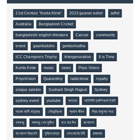
21st Century “Kunta Kinte”
2023 gaaner ashor
adhd
Australia
Bangladesh Cricket
bangladeshi english literature
Cancer
community
event
gaanbaksho
geetoshudha
ICC Champions Trophy
Intergeneration
It is Time
Kunta Kinte
music
news
Priyo Vision
PriyoVision
Quarantiny
radioshow
royalty
sirajus salekin
Sushant Singh Rajput
Sydney
sydney event
youtube
অন্তরা
আইসিসি চ্যাম্পিয়নস ট্রফি
আরজ আলী মাতুব্বর
গৌরচন্দ্রিকা
প্রবাস জীবন
প্রিয় মানুষের শহর
বঙ্গবন্ধু
বঙ্গবন্ধু শেখ মুজিব
বহে যায় দিন
বাংলাদেশ
বাংলাদেশ ক্রিকেট
মুক্তিযোদ্ধা
মেলবোর্নের চিঠি
রাজাকার