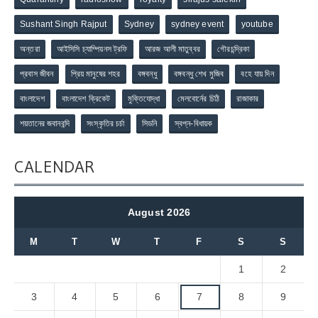
Sushant Singh Rajput
Sydney
sydney event
youtube
অন্তরা
আইসিসি চ্যাম্পিয়নস ট্রফি
আরজ আলী মাতুব্বর
গৌরচন্দ্রিকা
প্রবাস জীবন
প্রিয় মানুষের শহর
বঙ্গবন্ধু
বঙ্গবন্ধু শেখ মুজিব
বহে যায় দিন
বাংলাদেশ
বাংলাদেশ ক্রিকেট
মুক্তিযোদ্ধা
মেলবোর্নের চিঠি
রাজাকার
শয়তানের জবানবন্দি
সংস্কৃতির চর্চা
সিডনি
স্বপ্ন-বিধায়ক
CALENDAR
August 2026
M
T
W
T
F
S
S
1
2
3
4
5
6
7
8
9