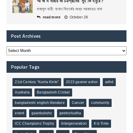
আ জ ম নাছির কী চট্টগ্রামের ‘মুই কি হনুরে’?
ফজলুল বারী: নানান বিতর্কের মধ্যে সরকারের নানা
read more
October 28
Post Archives
Popular Tags
21st Century “Kunta Kinte”
2023 gaaner ashor
adhd
Australia
Bangladesh Cricket
bangladeshi english literature
Cancer
community
event
gaanbaksho
geetoshudha
ICC Champions Trophy
Intergeneration
It is Time