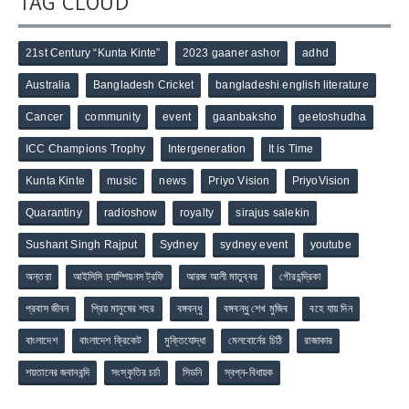
TAG CLOUD
21st Century “Kunta Kinte”
2023 gaaner ashor
adhd
Australia
Bangladesh Cricket
bangladeshi english literature
Cancer
community
event
gaanbaksho
geetoshudha
ICC Champions Trophy
Intergeneration
It is Time
Kunta Kinte
music
news
Priyo Vision
PriyoVision
Quarantiny
radioshow
royalty
sirajus salekin
Sushant Singh Rajput
Sydney
sydney event
youtube
অন্তরা
আইসিসি চ্যাম্পিয়নস ট্রফি
আরজ আলী মাতুব্বর
গৌরচন্দ্রিকা
প্রবাস জীবন
প্রিয় মানুষের শহর
বঙ্গবন্ধু
বঙ্গবন্ধু শেখ মুজিব
বহে যায় দিন
বাংলাদেশ
বাংলাদেশ ক্রিকেট
মুক্তিযোদ্ধা
মেলবোর্নের চিঠি
রাজাকার
শয়তানের জবানবন্দি
সংস্কৃতির চর্চা
সিডনি
স্বপ্ন-বিধায়ক