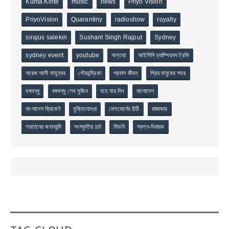
Kunta Kinte
music
news
Priyo Vision
PriyoVision
Quarantiny
radioshow
royalty
sirajus salekin
Sushant Singh Rajput
Sydney
sydney event
youtube
অন্তরা
আইসিসি চ্যাম্পিয়নস ট্রফি
আরজ আলী মাতুব্বর
গৌরচন্দ্রিকা
প্রবাস জীবন
প্রিয় মানুষের শহর
বঙ্গবন্ধু
বঙ্গবন্ধু শেখ মুজিব
বহে যায় দিন
বাংলাদেশ
বাংলাদেশ ক্রিকেট
মুক্তিযোদ্ধা
মেলবোর্নের চিঠি
রাজাকার
শয়তানের জবানবন্দি
সংস্কৃতির চর্চা
সিডনি
স্বপ্ন-বিধায়ক