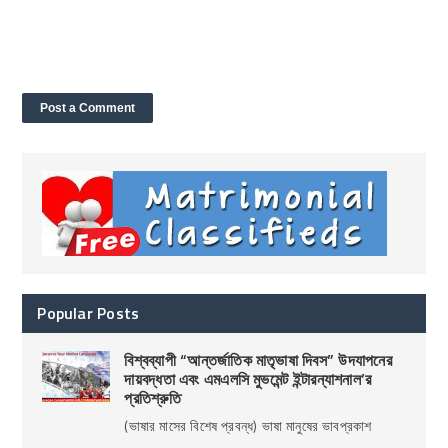
Popular Posts
বিশ্বব্যাপী “আন্তর্জাতিক মাতৃভাষা দিবস” উদযাপনের
দায়বদ্ধতা এবং এমএলসি মুভমেন্ট ইন্টারন্যাশনাল’র
প্রতিশ্রুতি
(ভাষার মাসের বিশেষ প্রবন্ধ) ভাষা মানুষের ভাবপ্রকাশ