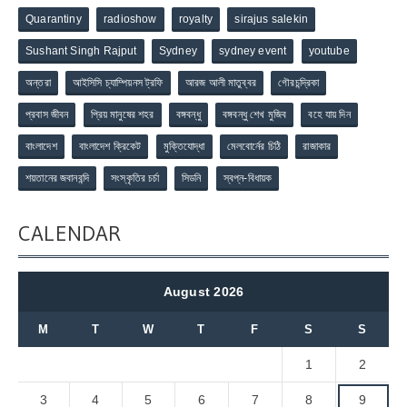
Quarantiny
radioshow
royalty
sirajus salekin
Sushant Singh Rajput
Sydney
sydney event
youtube
অন্তরা
আইসিসি চ্যাম্পিয়নস ট্রফি
আরজ আলী মাতুব্বর
গৌরচন্দ্রিকা
প্রবাস জীবন
প্রিয় মানুষের শহর
বঙ্গবন্ধু
বঙ্গবন্ধু শেখ মুজিব
বহে যায় দিন
বাংলাদেশ
বাংলাদেশ ক্রিকেট
মুক্তিযোদ্ধা
মেলবোর্নের চিঠি
রাজাকার
শয়তানের জবানবন্দি
সংস্কৃতির চর্চা
সিডনি
স্বপ্ন-বিধায়ক
CALENDAR
August 2026
M
T
W
T
F
S
S
1
2
3
4
5
6
7
8
9