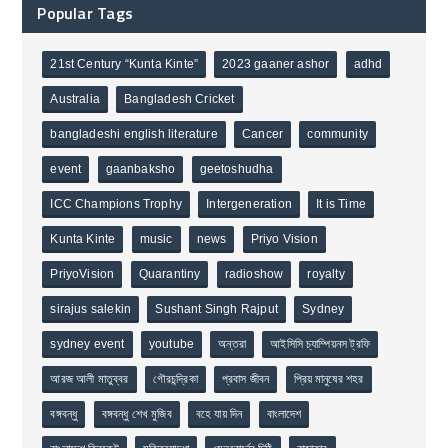
Popular Tags
21st Century “Kunta Kinte”
2023 gaaner ashor
adhd
Australia
Bangladesh Cricket
bangladeshi english literature
Cancer
community
event
gaanbaksho
geetoshudha
ICC Champions Trophy
Intergeneration
It is Time
Kunta Kinte
music
news
Priyo Vision
PriyoVision
Quarantiny
radioshow
royalty
sirajus salekin
Sushant Singh Rajput
Sydney
sydney event
youtube
অন্তরা
আইসিসি চ্যাম্পিয়নস ট্রফি
আরজ আলী মাতুব্বর
গৌরচন্দ্রিকা
প্রবাস জীবন
প্রিয় মানুষের শহর
বঙ্গবন্ধু
বঙ্গবন্ধু শেখ মুজিব
বহে যায় দিন
বাংলাদেশ