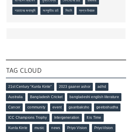
বাংলাদেশ ক্রিকেট
মুক্তিযোদ্ধা
মেলবোর্নের চিঠি
রাজাকার
শয়তানের জবানবন্দি
সংস্কৃতির চর্চা
সিডনি
স্বপ্ন-বিধায়ক
TAG CLOUD
21st Century “Kunta Kinte”
2023 gaaner ashor
adhd
Australia
Bangladesh Cricket
bangladeshi english literature
Cancer
community
event
gaanbaksho
geetoshudha
ICC Champions Trophy
Intergeneration
It is Time
Kunta Kinte
music
news
Priyo Vision
PriyoVision