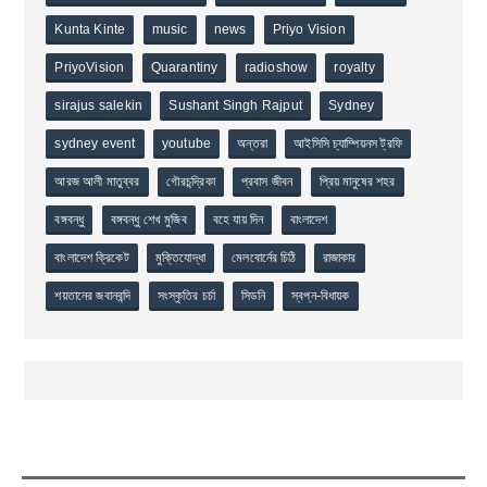
Kunta Kinte
music
news
Priyo Vision
PriyoVision
Quarantiny
radioshow
royalty
sirajus salekin
Sushant Singh Rajput
Sydney
sydney event
youtube
অন্তরা
আইসিসি চ্যাম্পিয়নস ট্রফি
আরজ আলী মাতুব্বর
গৌরচন্দ্রিকা
প্রবাস জীবন
প্রিয় মানুষের শহর
বঙ্গবন্ধু
বঙ্গবন্ধু শেখ মুজিব
বহে যায় দিন
বাংলাদেশ
বাংলাদেশ ক্রিকেট
মুক্তিযোদ্ধা
মেলবোর্নের চিঠি
রাজাকার
শয়তানের জবানবন্দি
সংস্কৃতির চর্চা
সিডনি
স্বপ্ন-বিধায়ক