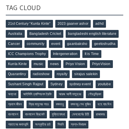
TAG CLOUD
21st Century “Kunta Kinte”
2023 gaaner ashor
adhd
Australia
Bangladesh Cricket
bangladeshi english literature
Cancer
community
event
gaanbaksho
geetoshudha
ICC Champions Trophy
Intergeneration
It is Time
Kunta Kinte
music
news
Priyo Vision
PriyoVision
Quarantiny
radioshow
royalty
sirajus salekin
Sushant Singh Rajput
Sydney
sydney event
youtube
অন্তরা
আইসিসি চ্যাম্পিয়নস ট্রফি
আরজ আলী মাতুব্বর
গৌরচন্দ্রিকা
প্রবাস জীবন
প্রিয় মানুষের শহর
বঙ্গবন্ধু
বঙ্গবন্ধু শেখ মুজিব
বহে যায় দিন
বাংলাদেশ
বাংলাদেশ ক্রিকেট
মুক্তিযোদ্ধা
মেলবোর্নের চিঠি
রাজাকার
শয়তানের জবানবন্দি
সংস্কৃতির চর্চা
সিডনি
স্বপ্ন-বিধায়ক