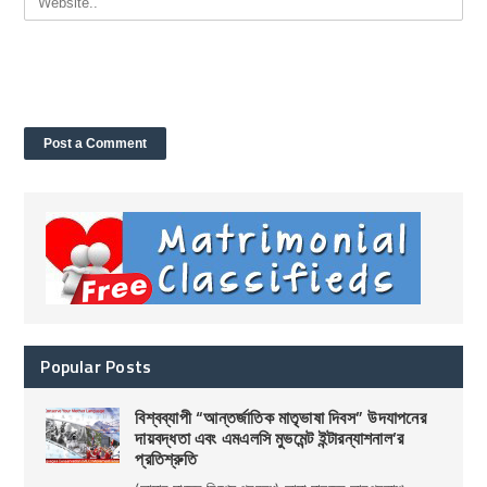
Popular Posts
বিশ্বব্যাপী “আন্তর্জাতিক মাতৃভাষা দিবস” উদযাপনের
দায়বদ্ধতা এবং এমএলসি মুভমেন্ট ইন্টারন্যাশনাল’র
প্রতিশ্রুতি