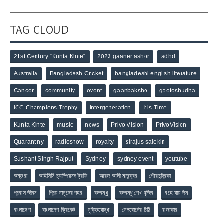
TAG CLOUD
21st Century “Kunta Kinte”
2023 gaaner ashor
adhd
Australia
Bangladesh Cricket
bangladeshi english literature
Cancer
community
event
gaanbaksho
geetoshudha
ICC Champions Trophy
Intergeneration
It is Time
Kunta Kinte
music
news
Priyo Vision
PriyoVision
Quarantiny
radioshow
royalty
sirajus salekin
Sushant Singh Rajput
Sydney
sydney event
youtube
অন্তরা
আইসিসি চ্যাম্পিয়নস ট্রফি
আরজ আলী মাতুব্বর
গৌরচন্দ্রিকা
প্রবাস জীবন
প্রিয় মানুষের শহর
বঙ্গবন্ধু
বঙ্গবন্ধু শেখ মুজিব
বহে যায় দিন
বাংলাদেশ
বাংলাদেশ ক্রিকেট
মুক্তিযোদ্ধা
মেলবোর্নের চিঠি
রাজাকার