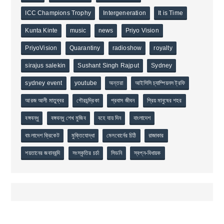
ICC Champions Trophy
Intergeneration
It is Time
Kunta Kinte
music
news
Priyo Vision
PriyoVision
Quarantiny
radioshow
royalty
sirajus salekin
Sushant Singh Rajput
Sydney
sydney event
youtube
অন্তরা
আইসিসি চ্যাম্পিয়নস ট্রফি
আরজ আলী মাতুব্বর
গৌরচন্দ্রিকা
প্রবাস জীবন
প্রিয় মানুষের শহর
বঙ্গবন্ধু
বঙ্গবন্ধু শেখ মুজিব
বহে যায় দিন
বাংলাদেশ
বাংলাদেশ ক্রিকেট
মুক্তিযোদ্ধা
মেলবোর্নের চিঠি
রাজাকার
শয়তানের জবানবন্দি
সংস্কৃতির চর্চা
সিডনি
স্বপ্ন-বিধায়ক