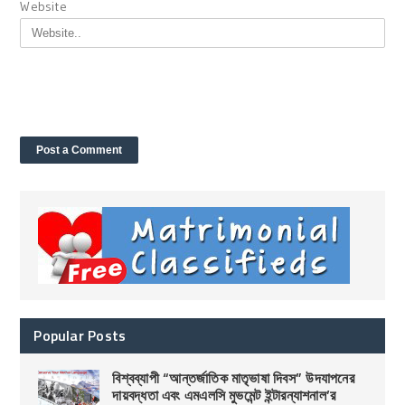
Website
Popular Posts
বিশ্বব্যাপী “আন্তর্জাতিক মাতৃভাষা দিবস” উদযাপনের
দায়বদ্ধতা এবং এমএলসি মুভমেন্ট ইন্টারন্যাশনাল’র