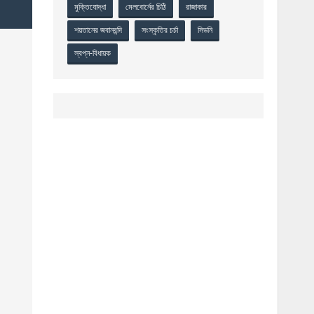
মুক্তিযোদ্ধা
মেলবোর্নের চিঠি
রাজাকার
শয়তানের জবানবন্দি
সংস্কৃতির চর্চা
সিডনি
স্বপ্ন-বিধায়ক