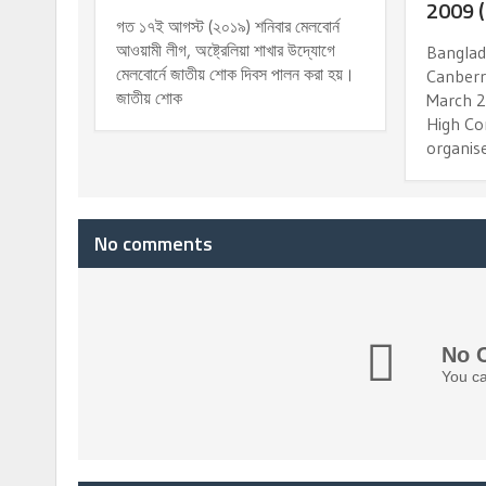
2009 
গত ১৭ই আগস্ট (২০১৯) শনিবার মেলবোর্ন
আওয়ামী লীগ, অষ্ট্রেলিয়া শাখার উদ্যোগে
Banglad
মেলবোর্নে জাতীয় শোক দিবস পালন করা হয়।
Canberr
জাতীয় শোক
March 2
High Co
organise
No comments
No 
You ca