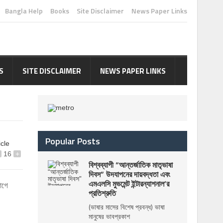
Bangla Help
Books
Site Disclaimer
News Paper Links
S
SITE DISCLAIMER
NEWS PAPER LINKS
Popular Posts
icle
16
+
বিশ্বব্যাপী “আন্তর্জাতিক মাতৃভাষা
দিবস” উদযাপনের দায়বদ্ধতা এবং
এমএলসি মুভমেন্ট ইন্টারন্যাশনাল’র
যোগে
প্রতিশ্রুতি
(ভাষার মাসের বিশেষ প্রবন্ধ) ভাষা
মানুষের ভাবপ্রকাশ