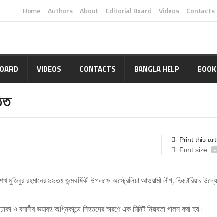
Home
Authors
About
Editorial Board
Videos
Contacts
BOARD
VIDEOS
CONTACTS
BANGLA HELP
BOOK
ঠিত
Print this art
Font size
-
শেখ মুজিবুর রহমানের ৯৯তম জন্মবার্ষিকী উপলক্ষে অস্ট্রেলিয়া আওয়ামী লীগ, ভিক্টোরিয়ার উদ্
ন ঢাকা ও বনানীর ভয়াবহ অগ্নিকান্ডে নিহতদের স্মরণে এক মিনিট নিরাবতা পালন করা হয়।