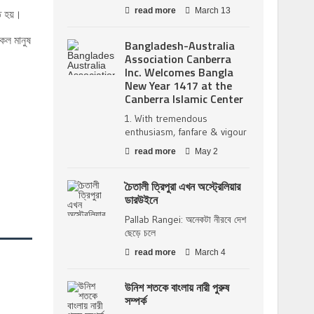
read more
March 13
ত হয়।
সকল মানুষ
Bangladesh-Australia
Association Canberra
Inc. Welcomes Bangla
New Year 1417 at the
Canberra Islamic Center
1. With tremendous
enthusiasm, fanfare & vigour
read more
May 2
চৈতালী ত্রিপুরা এখন অস্ট্রেলিয়ার
ডারউইনে
Pallab Rangei: অনেকটা নীরবে দেশ
ছেড়ে চলে
read more
March 4
উনিশ শতকে বাংলায় নারী পুরুষ
সম্পর্ক