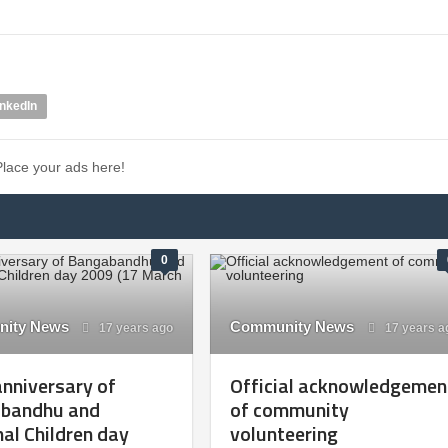
inkedIn
Place your ads here!
0
ity News
Community News
17 years ago
17 years a
anniversary of
Official acknowledgemen
bandhu and
of community
al Children day
volunteering