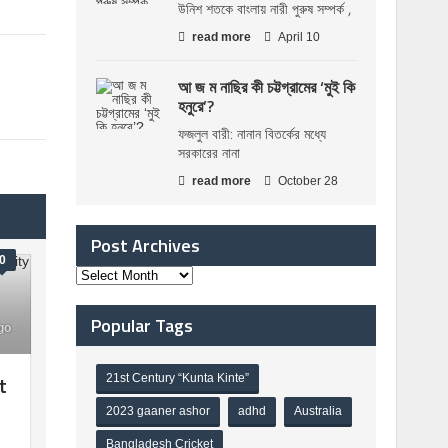
উনিশ শতকে বাংলায় নারী পুরুষ সম্পর্ক ,
read more
April 10
আ জ ম নাছির কী চট্টগ্রামের ‘মুই কি
হনুরে’?
ফজলুল বারী: নানান বিতর্কের মধ্যে
সরকারের নানা
read more
October 28
Post Archives
0
Popular Tags
go
t
21st Century “Kunta Kinte”
2023 gaaner ashor
adhd
Australia
Bangladesh Cricket