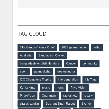
TAG CLOUD
21st Century “Kunta Kinte”
2023 gaaner ashor
adhd
Australia
Bangladesh Cricket
bangladeshi english literature
Cancer
community
event
gaanbaksho
geetoshudha
ICC Champions Trophy
Intergeneration
It is Time
Kunta Kinte
music
news
Priyo Vision
PriyoVision
Quarantiny
radioshow
royalty
sirajus salekin
Sushant Singh Rajput
Sydney