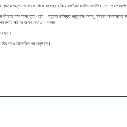
ৃতিক অনুষ্ঠানের ফাকে ফাকে বঙ্গবন্ধুর বর্নাঢ্য রাজনৈতিক জীবনের উপর চলচ্চিত্র প্রদর্শি
বন্ধুর জীবনের নানা ঘটনা তুলে ধরেন। বক্তারা ভবিষ্যত প্রজন্মকে বঙ্গবন্ধু কিভাবে বাংলাদেশের 
 বিশ্বনেতায় পরিণত হলেন সেই গল্প শোনান।
বার মত।
ন পরিকল্পনাও আলোচিত হয় অনুষ্ঠানে।