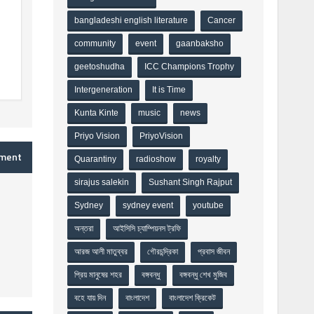
I
bangladeshi english literature
Cancer
community
event
gaanbaksho
geetoshudha
ICC Champions Trophy
Intergeneration
It is Time
Kunta Kinte
music
news
Priyo Vision
PriyoVision
mment
Quarantiny
radioshow
royalty
sirajus salekin
Sushant Singh Rajput
Sydney
sydney event
youtube
অন্তরা
আইসিসি চ্যাম্পিয়নস ট্রফি
আরজ আলী মাতুব্বর
গৌরচন্দ্রিকা
প্রবাস জীবন
প্রিয় মানুষের শহর
বঙ্গবন্ধু
বঙ্গবন্ধু শেখ মুজিব
বহে যায় দিন
বাংলাদেশ
বাংলাদেশ ক্রিকেট