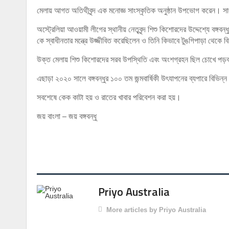
মেলায় আগত অতিথীবৃন্দ এক মনোজ্ঞ সাংস্কৃতিক অনুষ্ঠান উপভোগ করেন। সাংস্ক
অস্ট্রেলিয়া আওয়ামী লীগের স্থানীয় নেতৃবৃন্দ শিশু কিশোরদের উদ্দেশ্যে বঙ্গ
কে স্বাধীনতার মন্ত্রে উজ্জীবিত করেছিলেন ও তিনি কিভাবে টুঙগিপাড়া থেকে
উক্ত মেলায় শিশু কিশোরদের সরব উপস্থিতি এবং অংশগ্রহন ছিল চোখে পড়
এছাড়া ২০২০ সালে বঙ্গবন্ধুর ১০০ তম জন্মবার্ষিকী উৎযাপনের ব্যপারে বিভিন্
সবশেষে কেক কাটা হয় ও রাতের খাবার পরিবেশন করা হয়।
জয় বাংলা – জয় বঙ্গবন্ধু
Priyo Australia
More articles by Priyo Australia