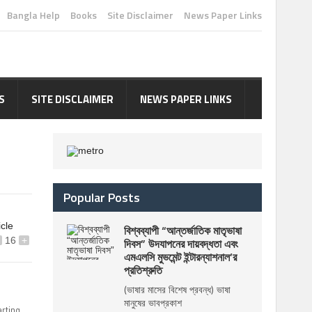
Bangla Help
Books
Site Disclaimer
News Paper Links
S
SITE DISCLAIMER
NEWS PAPER LINKS
Popular Posts
icle
বিশ্বব্যাপী “আন্তর্জাতিক মাতৃভাষা
16
+
দিবস” উদযাপনের দায়বদ্ধতা এবং
এমএলসি মুভমেন্ট ইন্টারন্যাশনাল’র
প্রতিশ্রুতি
(ভাষার মাসের বিশেষ প্রবন্ধ) ভাষা
মানুষের ভাবপ্রকাশ
rting