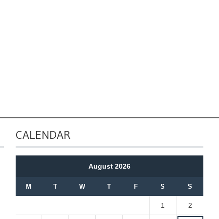
CALENDAR
August 2026
M
T
W
T
F
S
S
1
2