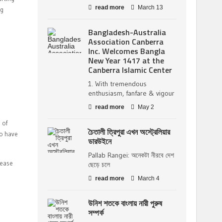
read more
March 13
ng
Bangladesh-Australia
Association Canberra
Inc. Welcomes Bangla
New Year 1417 at the
Canberra Islamic Center
1. With tremendous
enthusiasm, fanfare & vigour
read more
May 2
 of
চৈতালী ত্রিপুরা এখন অস্ট্রেলিয়ার
so have
ডারউইনে
Pallab Rangei: অনেকটা নীরবে দেশ
lease
ছেড়ে চলে
read more
March 4
উনিশ শতকে বাংলায় নারী পুরুষ
সম্পর্ক