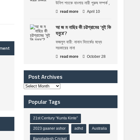
উনিশ শতকে বাংলায় নারী পুরুষ সম্পর্ক ,
read more
April 10
আ জ ম নাছির কী চট্টগ্রামের ‘মুই কি
হনুরে’?
ফজলুল বারী: নানান বিতর্কের মধ্যে
mment
সরকারের নানা
read more
October 28
Post Archives
Popular Tags
21st Century “Kunta Kinte”
2023 gaaner ashor
adhd
Australia
Bangladesh Cricket