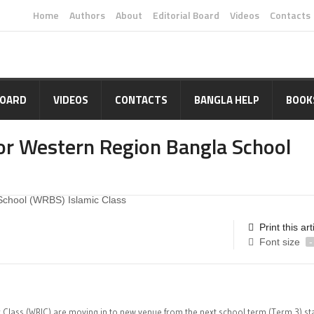
Home
Authors
About
Editorial Board
Videos
Contacts
BOARD
VIDEOS
CONTACTS
BANGLA HELP
BOOK
r Western Region Bangla School
Print this art
Font size
-
Class (WRIC) are moving in to new venue from the next school term (Term 3) sta