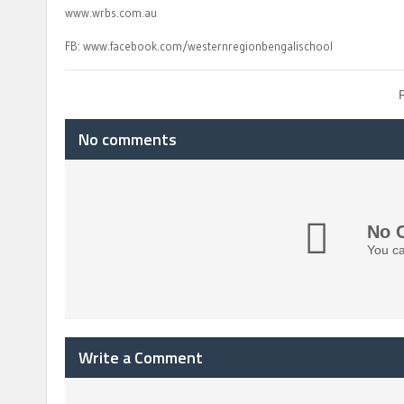
www.wrbs.com.au
FB: www.facebook.com/westernregionbengalischool
No comments
No 
You ca
Write a Comment