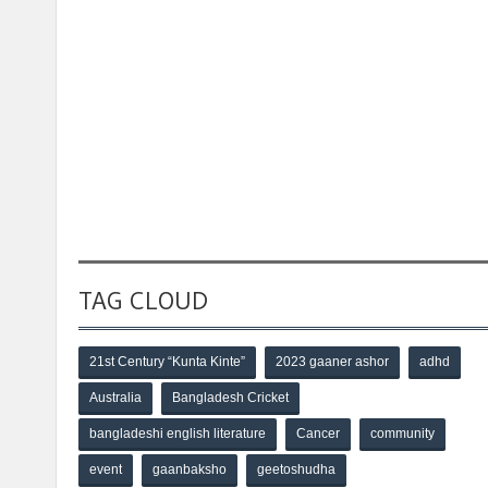
TAG CLOUD
21st Century “Kunta Kinte”
2023 gaaner ashor
adhd
Australia
Bangladesh Cricket
bangladeshi english literature
Cancer
community
event
gaanbaksho
geetoshudha