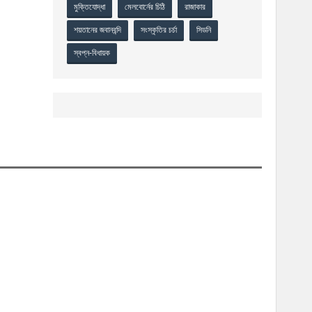
মুক্তিযোদ্ধা
মেলবোর্নের চিঠি
রাজাকার
শয়তানের জবানবন্দি
সংস্কৃতির চর্চা
সিডনি
স্বপ্ন-বিধায়ক