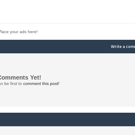
Place your ads here!
Write a co
Comments Yet!
n be first to
comment this post!