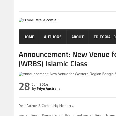
HOME
AUTHORS
ABOUT
EDITORIAL 
Announcement: New Venue fo
(WRBS) Islamic Class
28
Jun, 2014
by
Priyo Australia
Dear Parents & Community Members,
Western Region Bengali School (WRBS) and Western Region Islamic 