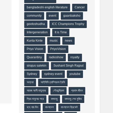
bangladeshi english literature
Cancer
community
event
gaanbaksho
geetoshudha
ICC Champions Trophy
Intergeneration
It is Time
Kunta Kinte
music
news
Priyo Vision
PriyoVision
Quarantiny
radioshow
royalty
sirajus salekin
Sushant Singh Rajput
Sydney
sydney event
youtube
অন্তরা
আইসিসি চ্যাম্পিয়নস ট্রফি
আরজ আলী মাতুব্বর
গৌরচন্দ্রিকা
প্রবাস জীবন
প্রিয় মানুষের শহর
বঙ্গবন্ধু
বঙ্গবন্ধু শেখ মুজিব
বহে যায় দিন
বাংলাদেশ
বাংলাদেশ ক্রিকেট