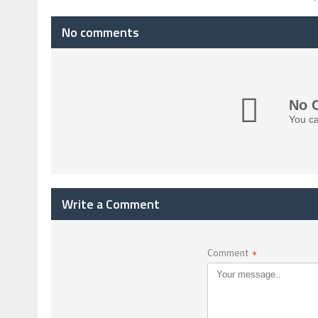
No comments
No 
You ca
Write a Comment
Comment
*