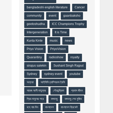
bangladeshi english literature
Cancer
community
event
gaanbaksho
geetoshudha
ICC Champions Trophy
Intergeneration
It is Time
Kunta Kinte
music
news
Priyo Vision
PriyoVision
Quarantiny
radioshow
royalty
sirajus salekin
Sushant Singh Rajput
Sydney
sydney event
youtube
অন্তরা
আইসিসি চ্যাম্পিয়নস ট্রফি
আরজ আলী মাতুব্বর
গৌরচন্দ্রিকা
প্রবাস জীবন
প্রিয় মানুষের শহর
বঙ্গবন্ধু
বঙ্গবন্ধু শেখ মুজিব
বহে যায় দিন
বাংলাদেশ
বাংলাদেশ ক্রিকেট