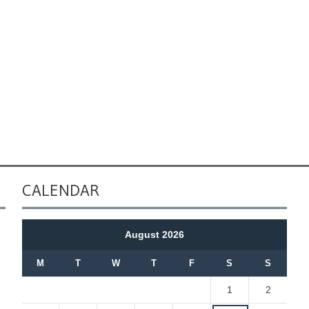
CALENDAR
August 2026
M
T
W
T
F
S
S
1
2