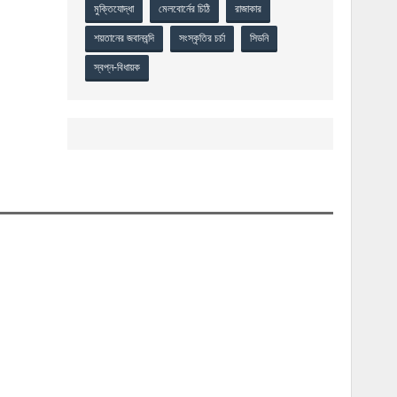
মুক্তিযোদ্ধা
মেলবোর্নের চিঠি
রাজাকার
শয়তানের জবানবন্দি
সংস্কৃতির চর্চা
সিডনি
স্বপ্ন-বিধায়ক