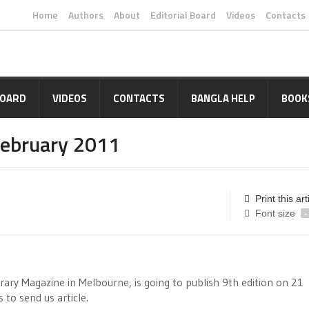
Home
Authors
About
Editorial Board
Videos
Contacts
BOARD
VIDEOS
CONTACTS
BANGLA HELP
BOOK
February 2011
Print this art
Font size
-
ary Magazine in Melbourne, is going to publish 9th edition on 21
o send us article.