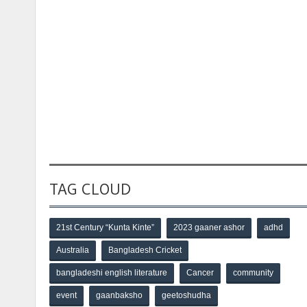
TAG CLOUD
21st Century “Kunta Kinte”
2023 gaaner ashor
adhd
Australia
Bangladesh Cricket
bangladeshi english literature
Cancer
community
event
gaanbaksho
geetoshudha