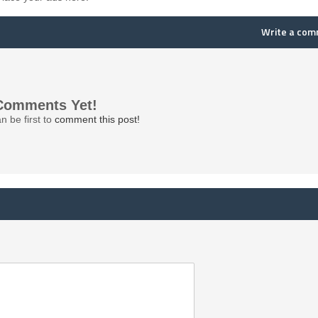
Write a co
Comments Yet!
n be first to
comment this post!