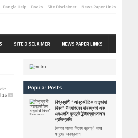
Bangla Help
Books
Site Disclaimer
News Paper Links
S
SITE DISCLAIMER
NEWS PAPER LINKS
Popular Posts
icle
16
+
বিশ্বব্যাপী “আন্তর্জাতিক মাতৃভাষা
দিবস” উদযাপনের দায়বদ্ধতা এবং
এমএলসি মুভমেন্ট ইন্টারন্যাশনাল’র
প্রতিশ্রুতি
(ভাষার মাসের বিশেষ প্রবন্ধ) ভাষা
মানুষের ভাবপ্রকাশ