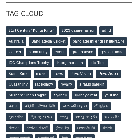
TAG CLOUD
21st Century “Kunta Kinte”
2023 gaaner ashor
adhd
Australia
Bangladesh Cricket
bangladeshi english literature
Cancer
community
event
gaanbaksho
geetoshudha
ICC Champions Trophy
Intergeneration
It is Time
Kunta Kinte
music
news
Priyo Vision
PriyoVision
Quarantiny
radioshow
royalty
sirajus salekin
Sushant Singh Rajput
Sydney
sydney event
youtube
অন্তরা
আইসিসি চ্যাম্পিয়নস ট্রফি
আরজ আলী মাতুব্বর
গৌরচন্দ্রিকা
প্রবাস জীবন
প্রিয় মানুষের শহর
বঙ্গবন্ধু
বঙ্গবন্ধু শেখ মুজিব
বহে যায় দিন
বাংলাদেশ
বাংলাদেশ ক্রিকেট
মুক্তিযোদ্ধা
মেলবোর্নের চিঠি
রাজাকার