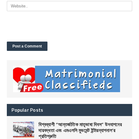
Popular Posts
বিশ্বব্যাপী “আন্তর্জাতিক মাতৃভাষা দিবস” উদযাপনের
দায়বদ্ধতা এবং এমএলসি মুভমেন্ট ইন্টারন্যাশনাল’র
প্রতিশ্রুতি