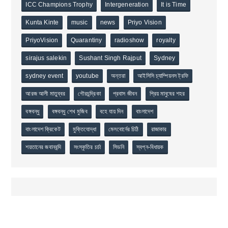
ICC Champions Trophy
Intergeneration
It is Time
Kunta Kinte
music
news
Priyo Vision
PriyoVision
Quarantiny
radioshow
royalty
sirajus salekin
Sushant Singh Rajput
Sydney
sydney event
youtube
অন্তরা
আইসিসি চ্যাম্পিয়নস ট্রফি
আরজ আলী মাতুব্বর
গৌরচন্দ্রিকা
প্রবাস জীবন
প্রিয় মানুষের শহর
বঙ্গবন্ধু
বঙ্গবন্ধু শেখ মুজিব
বহে যায় দিন
বাংলাদেশ
বাংলাদেশ ক্রিকেট
মুক্তিযোদ্ধা
মেলবোর্নের চিঠি
রাজাকার
শয়তানের জবানবন্দি
সংস্কৃতির চর্চা
সিডনি
স্বপ্ন-বিধায়ক