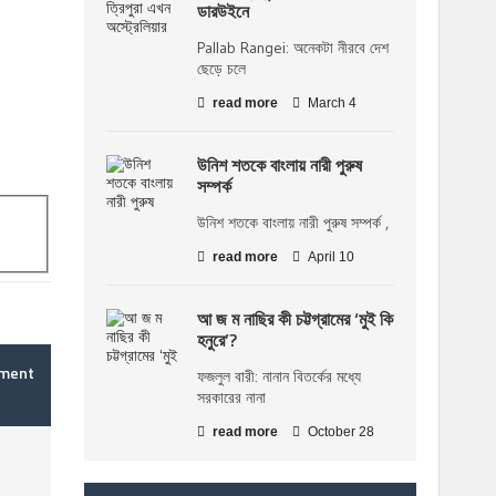
ডারউইনে
Pallab Rangei: অনেকটা নীরবে দেশ
ছেড়ে চলে
read more
March 4
উনিশ শতকে বাংলায় নারী পুরুষ
সম্পর্ক
উনিশ শতকে বাংলায় নারী পুরুষ সম্পর্ক ,
read more
April 10
আ জ ম নাছির কী চট্টগ্রামের ‘মুই কি
হনুরে’?
mment
ফজলুল বারী: নানান বিতর্কের মধ্যে
সরকারের নানা
read more
October 28