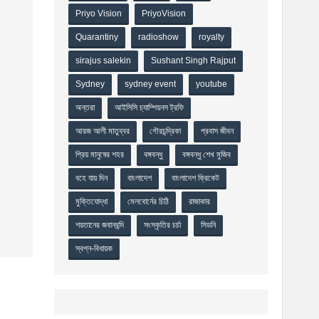
Priyo Vision
PriyoVision
Quarantiny
radioshow
royalty
sirajus salekin
Sushant Singh Rajput
Sydney
sydney event
youtube
অন্তরা
আইসিসি চ্যাম্পিয়নস ট্রফি
আরজ আলী মাতুব্বর
গৌরচন্দ্রিকা
প্রবাস জীবন
প্রিয় মানুষের শহর
বঙ্গবন্ধু
বঙ্গবন্ধু শেখ মুজিব
বহে যায় দিন
বাংলাদেশ
বাংলাদেশ ক্রিকেট
মুক্তিযোদ্ধা
মেলবোর্নের চিঠি
রাজাকার
শয়তানের জবানবন্দি
সংস্কৃতির চর্চা
সিডনি
স্বপ্ন-বিধায়ক