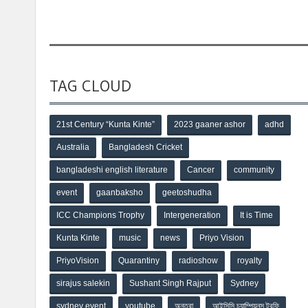
TAG CLOUD
21st Century “Kunta Kinte”
2023 gaaner ashor
adhd
Australia
Bangladesh Cricket
bangladeshi english literature
Cancer
community
event
gaanbaksho
geetoshudha
ICC Champions Trophy
Intergeneration
It is Time
Kunta Kinte
music
news
Priyo Vision
PriyoVision
Quarantiny
radioshow
royalty
sirajus salekin
Sushant Singh Rajput
Sydney
sydney event
youtube
অন্তরা
আইসিসি চ্যাম্পিয়নস ট্রফি