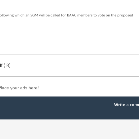
, following which an SGM will be called for BAAC members to vote on the proposed
f
( B)
Place your ads here!
Write a co