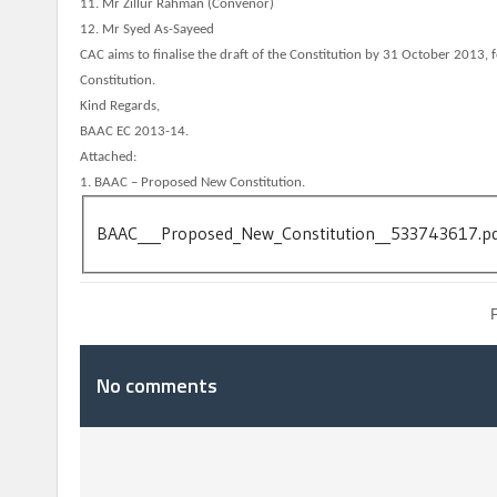
11. Mr Zillur Rahman (Convenor)
12. Mr Syed As-Sayeed
CAC aims to finalise the draft of the Constitution by 31 October 2013
Constitution.
Kind Regards,
BAAC EC 2013-14.
Attached:
1. BAAC – Proposed New Constitution.
BAAC___Proposed_New_Constitution__533743617.pd
No comments