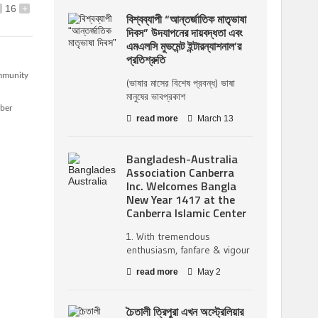
16
+
বিশ্বব্যাপী “আন্তর্জাতিক মাতৃভাষা
দিবস” উদযাপনের দায়বদ্ধতা এবং
এমএলসি মুভমেন্ট ইন্টারন্যাশনাল’র
প্রতিশ্রুতি
ommunity
(ভাষার মাসের বিশেষ প্রবন্ধ) ভাষা
মানুষের ভাবপ্রকাশ
ober
read more
March 13
Bangladesh-Australia
Association Canberra
Inc. Welcomes Bangla
New Year 1417 at the
Canberra Islamic Center
1. With tremendous
enthusiasm, fanfare & vigour
read more
May 2
চৈতালী ত্রিপুরা এখন অস্ট্রেলিয়ার