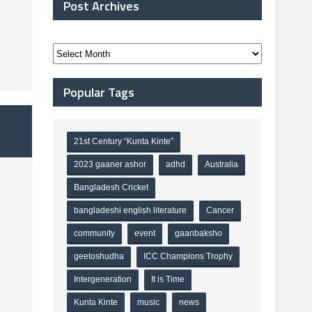
Post Archives
Popular Tags
21st Century “Kunta Kinte”
2023 gaaner ashor
adhd
Australia
Bangladesh Cricket
bangladeshi english literature
Cancer
community
event
gaanbaksho
geetoshudha
ICC Champions Trophy
Intergeneration
It is Time
Kunta Kinte
music
news