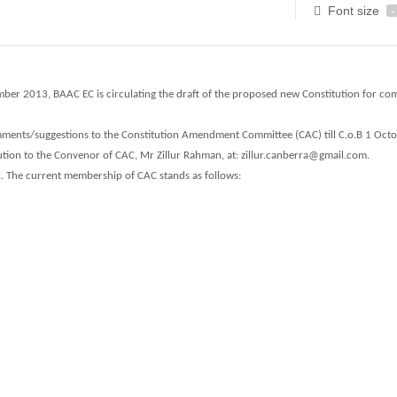
Font size
-
mber 2013, BAAC EC is circulating the draft of the proposed new Constitution for c
ments/suggestions to the Constitution Amendment Committee (CAC) till C.o.B 1 Oct
tion to the Convenor of CAC, Mr Zillur Rahman, at: zillur.canberra@gmail.com.
. The current membership of CAC stands as follows: