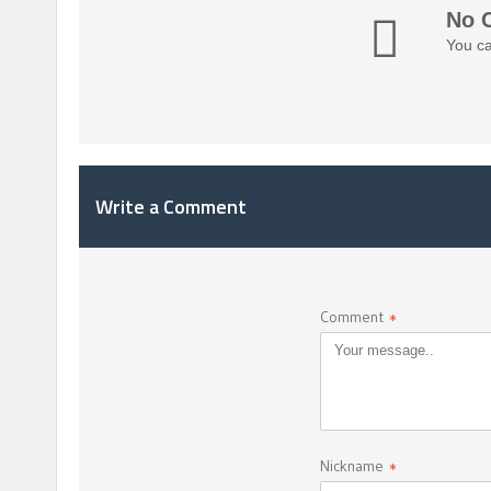
No 
You ca
Write a Comment
Comment
*
Nickname
*