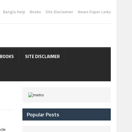
Bangla Help
Books
Site Disclaimer
News Paper Links
BOOKS
SITE DISCLAIMER
Popular Posts
icle