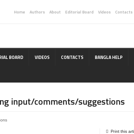
Home
Authors
About
Editorial Board
Videos
Contacts
RIAL BOARD
VIDEOS
CONTACTS
BANGLA HELP
ing input/comments/suggestions
Print this art