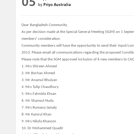
05
by
Priyo Australia
Dear Bangladesh Community,
As per decision made at the Special General Meeting (SGM) on 1 Septe
members’ consideration.
Community members will have the opportunity to send their input/com
2013. Please email all communications regarding the proposed Constitu
Please note that the SGM approved inclusion of 6 new members to CAC
1. Mrs Shireen Ahmed
2. Mr Borhan Ahmed
3. Mr Anamul Bhuiyan
4. Mrs Tulip Chaudhury
5. Mrs Fahmida Ehsan
6. Mr Shamsul Huda
7. Mrs Rumana Jamaly
8. Mr Kamrul Khan
9. Mrs Nilufa Khanom
10. Dr Mohammed Quadir