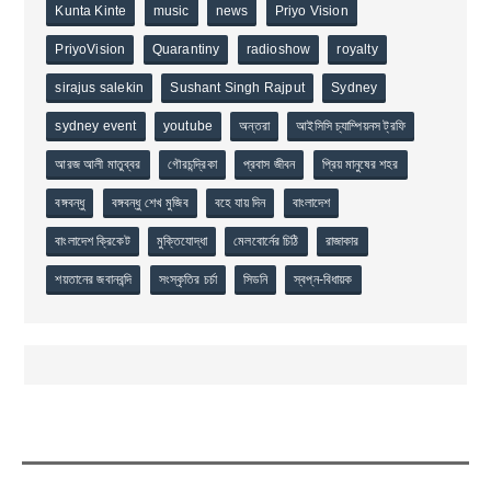
Kunta Kinte
music
news
Priyo Vision
PriyoVision
Quarantiny
radioshow
royalty
sirajus salekin
Sushant Singh Rajput
Sydney
sydney event
youtube
অন্তরা
আইসিসি চ্যাম্পিয়নস ট্রফি
আরজ আলী মাতুব্বর
গৌরচন্দ্রিকা
প্রবাস জীবন
প্রিয় মানুষের শহর
বঙ্গবন্ধু
বঙ্গবন্ধু শেখ মুজিব
বহে যায় দিন
বাংলাদেশ
বাংলাদেশ ক্রিকেট
মুক্তিযোদ্ধা
মেলবোর্নের চিঠি
রাজাকার
শয়তানের জবানবন্দি
সংস্কৃতির চর্চা
সিডনি
স্বপ্ন-বিধায়ক