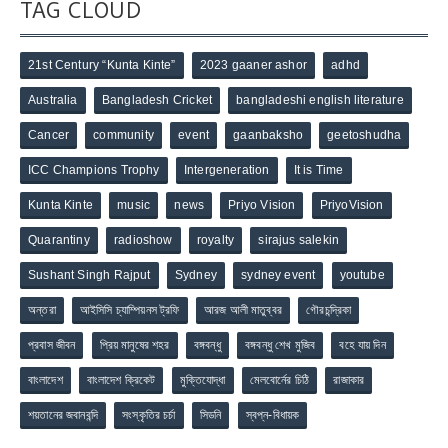
TAG CLOUD
21st Century “Kunta Kinte”
2023 gaaner ashor
adhd
Australia
Bangladesh Cricket
bangladeshi english literature
Cancer
community
event
gaanbaksho
geetoshudha
ICC Champions Trophy
Intergeneration
It is Time
Kunta Kinte
music
news
Priyo Vision
PriyoVision
Quarantiny
radioshow
royalty
sirajus salekin
Sushant Singh Rajput
Sydney
sydney event
youtube
অন্তরা
আইসিসি চ্যাম্পিয়নস ট্রফি
আরজ আলী মাতুব্বর
গৌরচন্দ্রিকা
প্রবাস জীবন
প্রিয় মানুষের শহর
বঙ্গবন্ধু
বঙ্গবন্ধু শেখ মুজিব
বহে যায় দিন
বাংলাদেশ
বাংলাদেশ ক্রিকেট
মুক্তিযোদ্ধা
মেলবোর্নের চিঠি
রাজাকার
শয়তানের জবানবন্দি
সংস্কৃতির চর্চা
সিডনি
স্বপ্ন-বিধায়ক