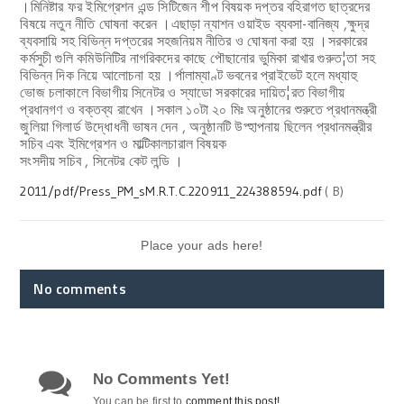
।মিনিষ্টার ফর ইমিগ্রেশন এন্ড সিটিজেন শীপ বিষয়ক দপ্তর বহিরাগত ছাত্রদের
বিষয়ে নতুন নীতি ঘোষনা করেন ।এছাড়া ন্যাশন ওয়াইড ব্যবসা-বানিজ্য ,ক্ষুদ্র
ব্যবসায়ি সহ বিভিন্ন দপ্তরের সহজনিয়ম নীতির ও ঘোষনা করা হয় ।সরকারের
কর্মসুচী গুলি কমিউনিটির নাগরিকদের কাছে পৌছানোর ভুমিকা রাখার গুরুত¦তা সহ
বিভিন্ন দিক নিয়ে আলোচনা হয় ।র্পালাম্যাণ্ট ভবনের প্রাইভেট হলে মধ্যাহু
ভোজ চলাকালে বিভাগীয় সিনেটর ও স্যাডো সরকারের দায়িত¦রত বিভাগীয়
প্রধানগণ ও বক্তব্য রাখেন ।সকাল ১০টা ২০ মিঃ অনুষ্ঠানের শুরুতে প্রধানমন্ত্রী
জুলিয়া গিলার্ড উদ্ধোধনী ভাষন দেন , অনুষ্ঠানটি উপ্হাপনায় ছিলেন প্রধানমন্ত্রীর
সচিব এবং ইমিগ্রেশন ও মাল্টিকালচারাল বিষয়ক
সংসদীয় সচিব , সিনেটর কেট লন্ডি ।
2011/pdf/Press_PM_sM.R.T.C.220911_224388594.pdf
( B)
Place your ads here!
No comments
No Comments Yet!
You can be first to
comment this post!