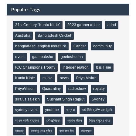
Popular Tags
21st Century “Kunta Kinte”
2023 gaaner ashor
adhd
Australia
Bangladesh Cricket
bangladeshi english literature
Cancer
community
event
gaanbaksho
geetoshudha
ICC Champions Trophy
Intergeneration
It is Time
Kunta Kinte
music
news
Priyo Vision
PriyoVision
Quarantiny
radioshow
royalty
sirajus salekin
Sushant Singh Rajput
Sydney
sydney event
youtube
অন্তরা
আইসিসি চ্যাম্পিয়নস ট্রফি
আরজ আলী মাতুব্বর
গৌরচন্দ্রিকা
প্রবাস জীবন
প্রিয় মানুষের শহর
বঙ্গবন্ধু
বঙ্গবন্ধু শেখ মুজিব
বহে যায় দিন
বাংলাদেশ