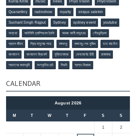
Kunta Kinte
music
news
Priyo Vision
PriyoVision
Quarantiny
radioshow
royalty
sirajus salekin
Sushant Singh Rajput
Sydney
sydney event
youtube
অন্তরা
আইসিসি চ্যাম্পিয়নস ট্রফি
আরজ আলী মাতুব্বর
গৌরচন্দ্রিকা
প্রবাস জীবন
প্রিয় মানুষের শহর
বঙ্গবন্ধু
বঙ্গবন্ধু শেখ মুজিব
বহে যায় দিন
বাংলাদেশ
বাংলাদেশ ক্রিকেট
মুক্তিযোদ্ধা
মেলবোর্নের চিঠি
রাজাকার
শয়তানের জবানবন্দি
সংস্কৃতির চর্চা
সিডনি
স্বপ্ন-বিধায়ক
CALENDAR
August 2026
M
T
W
T
F
S
S
1
2