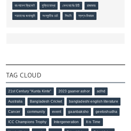
বাংলাদেশ ক্রিকেট
মুক্তিযোদ্ধা
মেলবোর্নের চিঠি
রাজাকার
শয়তানের জবানবন্দি
সংস্কৃতির চর্চা
সিডনি
স্বপ্ন-বিধায়ক
TAG CLOUD
21st Century “Kunta Kinte”
2023 gaaner ashor
adhd
Australia
Bangladesh Cricket
bangladeshi english literature
Cancer
community
event
gaanbaksho
geetoshudha
ICC Champions Trophy
Intergeneration
It is Time