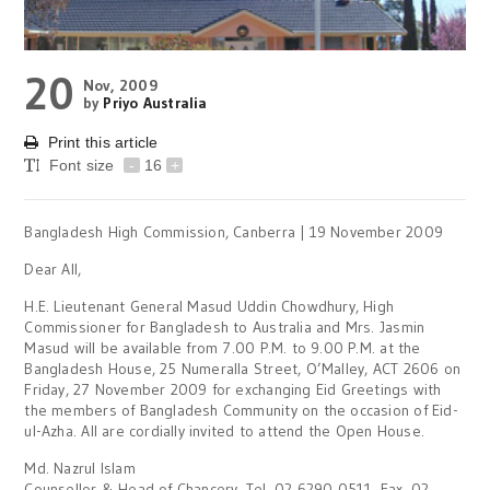
20
Nov, 2009
by
Priyo Australia
Print this article
Font size
-
16
+
Bangladesh High Commission, Canberra | 19 November 2009
Dear All,
H.E. Lieutenant General Masud Uddin Chowdhury, High
Commissioner for Bangladesh to Australia and Mrs. Jasmin
Masud will be available from 7.00 P.M. to 9.00 P.M. at the
Bangladesh House, 25 Numeralla Street, O’Malley, ACT 2606 on
Friday, 27 November 2009 for exchanging Eid Greetings with
the members of Bangladesh Community on the occasion of Eid-
ul-Azha. All are cordially invited to attend the Open House.
Md. Nazrul Islam
Counsellor & Head of Chancery, Tel. 02 6290 0511, Fax. 02