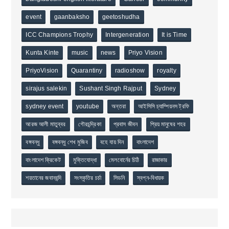
event
gaanbaksho
geetoshudha
ICC Champions Trophy
Intergeneration
It is Time
Kunta Kinte
music
news
Priyo Vision
PriyoVision
Quarantiny
radioshow
royalty
sirajus salekin
Sushant Singh Rajput
Sydney
sydney event
youtube
অন্তরা
আইসিসি চ্যাম্পিয়নস ট্রফি
আরজ আলী মাতুব্বর
গৌরচন্দ্রিকা
প্রবাস জীবন
প্রিয় মানুষের শহর
বঙ্গবন্ধু
বঙ্গবন্ধু শেখ মুজিব
বহে যায় দিন
বাংলাদেশ
বাংলাদেশ ক্রিকেট
মুক্তিযোদ্ধা
মেলবোর্নের চিঠি
রাজাকার
শয়তানের জবানবন্দি
সংস্কৃতির চর্চা
সিডনি
স্বপ্ন-বিধায়ক