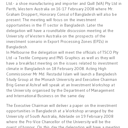
Ltd.- a shoe manufacturing and importer and Quill (WA) Pty Ltd in
Perth, Western Australia on 16-17 February 2008 where Mr.
Graham Droppert, Honorary Consul of Bangladesh will also be
present. The meeting will focus on the investment
opportunities in the IT sector in Bangladesh. Later the
delegation will have a roundtable discussion meeting at the
University of Western Australia on the prospects of the
investment scenario in Export Processing Zones (EPZs) in
Bangladesh.
In Melbourne the delegation will meet the officials of TSCO Pty
Ltd –a Textile Company and PNS Graphics as well as they will
have a breakfast meeting on the issues related to investment
climate in Bangladesh on 18 February 2008. Acting High
Commissioner Mr Md. Restadul Islam will launch a Bangladesh
Study Group at the Monash University and Executive Chairman
Brig General Ashraf will speak at an Investment Workshop at
the University organised by the Department of Management
and International Business on the same day.
The Executive Chairman will deliver a paper on the investment
opportunities in Bangladesh at a Workshop arranged by the
University of South Australia, Adelaide on 19 February 2008
where the Pro-Vice Chancellor of the University will be the
guest of honour. On this day the delegation will have a meeting