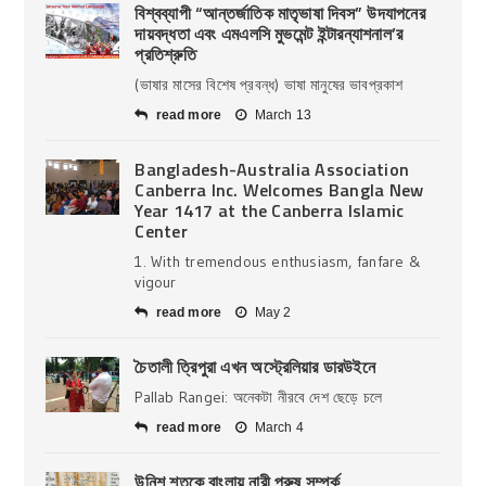
বিশ্বব্যাপী “আন্তর্জাতিক মাতৃভাষা দিবস” উদযাপনের
দায়বদ্ধতা এবং এমএলসি মুভমেন্ট ইন্টারন্যাশনাল’র
প্রতিশ্রুতি
(ভাষার মাসের বিশেষ প্রবন্ধ) ভাষা মানুষের ভাবপ্রকাশ
read more
March 13
Bangladesh-Australia Association
Canberra Inc. Welcomes Bangla New
Year 1417 at the Canberra Islamic
Center
1. With tremendous enthusiasm, fanfare &
vigour
read more
May 2
চৈতালী ত্রিপুরা এখন অস্ট্রেলিয়ার ডারউইনে
Pallab Rangei: অনেকটা নীরবে দেশ ছেড়ে চলে
read more
March 4
উনিশ শতকে বাংলায় নারী পুরুষ সম্পর্ক