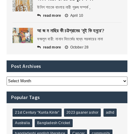
উনিশ শতকে বাংলায় নারী পুরুষ সম্পর্ক ,
read more
April 10
আ জ ম নাছির কী চট্টগ্রামের ‘মুই কি হনুরে’?
ফজলুল বারী: নানান বিতর্কের মধ্যে সরকারের নানা
read more
October 28
Post Archives
Popular Tags
21st Century “Kunta Kinte”
2023 gaaner ashor
adhd
Australia
Bangladesh Cricket
bangladeshi english literature
Cancer
community