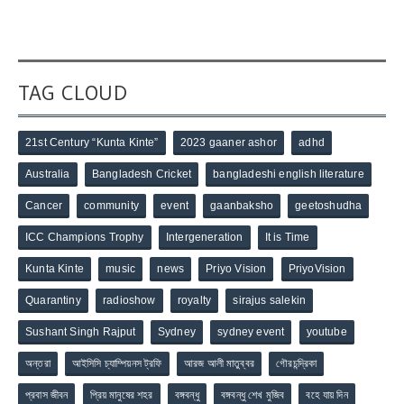
TAG CLOUD
21st Century “Kunta Kinte”
2023 gaaner ashor
adhd
Australia
Bangladesh Cricket
bangladeshi english literature
Cancer
community
event
gaanbaksho
geetoshudha
ICC Champions Trophy
Intergeneration
It is Time
Kunta Kinte
music
news
Priyo Vision
PriyoVision
Quarantiny
radioshow
royalty
sirajus salekin
Sushant Singh Rajput
Sydney
sydney event
youtube
অন্তরা
আইসিসি চ্যাম্পিয়নস ট্রফি
আরজ আলী মাতুব্বর
গৌরচন্দ্রিকা
প্রবাস জীবন
প্রিয় মানুষের শহর
বঙ্গবন্ধু
বঙ্গবন্ধু শেখ মুজিব
বহে যায় দিন