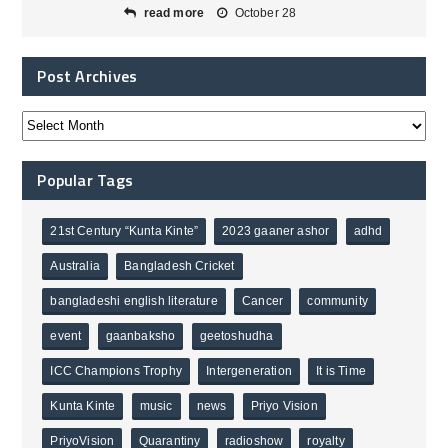
read more
October 28
Post Archives
Popular Tags
21st Century “Kunta Kinte”
2023 gaaner ashor
adhd
Australia
Bangladesh Cricket
bangladeshi english literature
Cancer
community
event
gaanbaksho
geetoshudha
ICC Champions Trophy
Intergeneration
It is Time
Kunta Kinte
music
news
Priyo Vision
PriyoVision
Quarantiny
radioshow
royalty