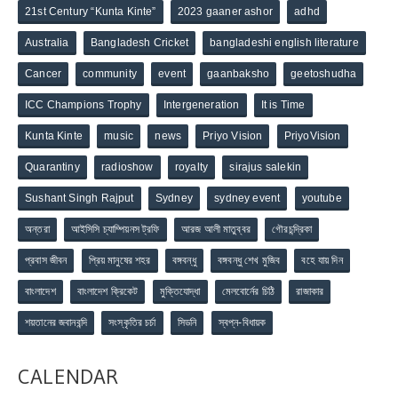
21st Century “Kunta Kinte”
2023 gaaner ashor
adhd
Australia
Bangladesh Cricket
bangladeshi english literature
Cancer
community
event
gaanbaksho
geetoshudha
ICC Champions Trophy
Intergeneration
It is Time
Kunta Kinte
music
news
Priyo Vision
PriyoVision
Quarantiny
radioshow
royalty
sirajus salekin
Sushant Singh Rajput
Sydney
sydney event
youtube
অন্তরা
আইসিসি চ্যাম্পিয়নস ট্রফি
আরজ আলী মাতুব্বর
গৌরচন্দ্রিকা
প্রবাস জীবন
প্রিয় মানুষের শহর
বঙ্গবন্ধু
বঙ্গবন্ধু শেখ মুজিব
বহে যায় দিন
বাংলাদেশ
বাংলাদেশ ক্রিকেট
মুক্তিযোদ্ধা
মেলবোর্নের চিঠি
রাজাকার
শয়তানের জবানবন্দি
সংস্কৃতির চর্চা
সিডনি
স্বপ্ন-বিধায়ক
CALENDAR