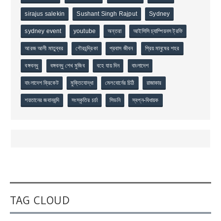
sirajus salekin
Sushant Singh Rajput
Sydney
sydney event
youtube
অন্তরা
আইসিসি চ্যাম্পিয়নস ট্রফি
আরজ আলী মাতুব্বর
গৌরচন্দ্রিকা
প্রবাস জীবন
প্রিয় মানুষের শহর
বঙ্গবন্ধু
বঙ্গবন্ধু শেখ মুজিব
বহে যায় দিন
বাংলাদেশ
বাংলাদেশ ক্রিকেট
মুক্তিযোদ্ধা
মেলবোর্নের চিঠি
রাজাকার
শয়তানের জবানবন্দি
সংস্কৃতির চর্চা
সিডনি
স্বপ্ন-বিধায়ক
TAG CLOUD