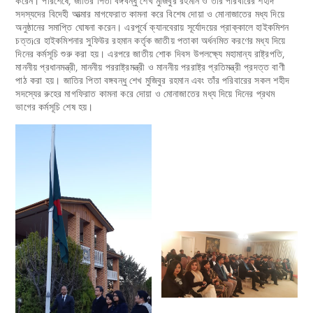
করেন। পরিশেষে, জাতির পিতা বঙ্গবন্ধু শেখ মুজিবুর রহমান ও তাঁর পরিবারের শহীদ
সদস্যদের বিদেহী আত্মার মাগফেরাত কামনা করে বিশেষ দোয়া ও মোনাজাতের মধ্য দিয়ে
অনুষ্ঠানের সমাপ্তি ঘোষনা করেন। এরপূর্বে ক্যানবেরায় সূর্যোদয়ের প্রাক্কালে হাইকমিশন
চত্ত¡রে হাইকমিশনার সুফিউর রহমান কর্তৃক জাতীয় পতাকা অর্ধনমিত করণের মধ্য দিয়ে
দিনের কর্মসূচি শুরু করা হয়। এরপরে জাতীয় শোক দিবস উপলক্ষ্যে মহামান্য রাষ্ট্রপতি,
মাননীয় প্রধানমন্ত্রী, মাননীয় পররাষ্ট্রমন্ত্রী ও মাননীয় পররাষ্ট্র প্রতিমন্ত্রী প্রদত্ত বাণী
পাঠ করা হয়। জাতির পিতা বঙ্গবন্ধু শেখ মুজিবুর রহমান এবং তাঁর পরিবারের সকল শহীদ
সদস্যের রুহের মাগফিরাত কামনা করে দোয়া ও মোনাজাতের মধ্য দিয়ে দিনের প্রথম
ভাগের কর্মসূচি শেষ হয়।