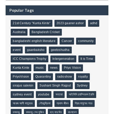
Popular Tags
21st Century “Kunta Kinte”
2023 gaaner ashor
adhd
Australia
Bangladesh Cricket
bangladeshi english literature
Cancer
community
event
gaanbaksho
geetoshudha
ICC Champions Trophy
Intergeneration
It is Time
Kunta Kinte
music
news
Priyo Vision
PriyoVision
Quarantiny
radioshow
royalty
sirajus salekin
Sushant Singh Rajput
Sydney
sydney event
youtube
অন্তরা
আইসিসি চ্যাম্পিয়নস ট্রফি
আরজ আলী মাতুব্বর
গৌরচন্দ্রিকা
প্রবাস জীবন
প্রিয় মানুষের শহর
বঙ্গবন্ধু
বঙ্গবন্ধু শেখ মুজিব
বহে যায় দিন
বাংলাদেশ