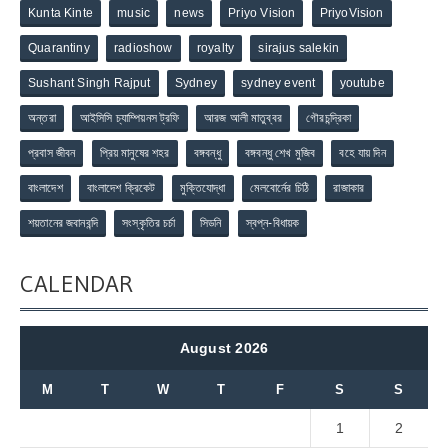
Kunta Kinte
music
news
Priyo Vision
PriyoVision
Quarantiny
radioshow
royalty
sirajus salekin
Sushant Singh Rajput
Sydney
sydney event
youtube
অন্তরা
আইসিসি চ্যাম্পিয়নস ট্রফি
আরজ আলী মাতুব্বর
গৌরচন্দ্রিকা
প্রবাস জীবন
প্রিয় মানুষের শহর
বঙ্গবন্ধু
বঙ্গবন্ধু শেখ মুজিব
বহে যায় দিন
বাংলাদেশ
বাংলাদেশ ক্রিকেট
মুক্তিযোদ্ধা
মেলবোর্নের চিঠি
রাজাকার
শয়তানের জবানবন্দি
সংস্কৃতির চর্চা
সিডনি
স্বপ্ন-বিধায়ক
CALENDAR
August 2026
M
T
W
T
F
S
S
1
2