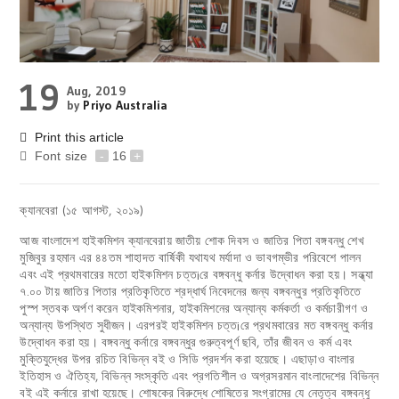
19
Aug, 2019
by
Priyo Australia
Print this article
Font size
-
16
+
ক্যানবেরা (১৫ আগস্ট, ২০১৯)
আজ বাংলাদেশ হাইকমিশন ক্যানবেরায় জাতীয় শোক দিবস ও জাতির পিতা বঙ্গবন্ধু শেখ
মুজিবুর রহমান এর ৪৪তম শাহাদত বার্ষিকী যথাযথ মর্যাদা ও ভাবগম্ভীর পরিবেশে পালন
এবং এই প্রথমবারের মতো হাইকমিশন চত্ত¡রে বঙ্গবন্ধু কর্নার উদ্বোধন করা হয়। সন্ধ্যা
৭.০০ টায় জাতির পিতার প্রতিকৃতিতে শ্রদ্ধার্ঘ নিবেদনের জন্য বঙ্গবন্ধুর প্রতিকৃতিতে
পুস্প স্তবক অর্পণ করেন হাইকমিশনার, হাইকমিশনের অন্যান্য কর্মকর্তা ও কর্মচারীগণ ও
অন্যান্য উপস্থিত সুধীজন। এরপরই হাইকমিশন চত্ত¡রে প্রথমবারের মত বঙ্গবন্ধু কর্নার
উদ্বোধন করা হয়। বঙ্গবন্ধু কর্নারে বঙ্গবন্ধুর গুরুত্বপূর্ণ ছবি, তাঁর জীবন ও কর্ম এবং
মুক্তিযুদ্ধের উপর রচিত বিভিন্ন বই ও সিডি প্রদর্শন করা হয়েছে। এছাড়াও বাংলার
ইতিহাস ও ঐতিহ্য, বিভিন্ন সংস্কৃতি এবং প্রগতিশীল ও অগ্রসরমান বাংলাদেশের বিভিন্ন
বই এই কর্নারে রাখা হয়েছে। শোষকের বিরুদ্ধে শোষিতের সংগ্রামের যে নেতৃত্ব বঙ্গবন্ধু