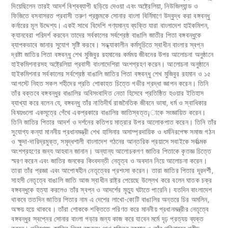
দিয়েছিলেন তারই আদর্শ বিশ্বব্যাপী ছড়িয়ে দেওয়া এবং অষ্ট্রেলিয়া, নিউজিল্যান্ড ও
ফিজিতে বসবাসরত প্রবাসী তরুণ প্রজন্মকে সোনার বাংলা বির্নিমাণে উদ্বুদ্ধ করা বঙ্গবন্ধু
কর্নারের মূল উদ্দেশ্য। একই সাথে বিদেশি গণ্যমান্য ব্যক্তি যারা বাংলাদেশ হাইকমিশন,
ক্যানবেরা পরিদর্শ করবেন তাদের সর্বকালের সর্বশ্রেষ্ঠ বাঙালি জাতীর পিতা বঙ্গবন্ধুকে
ব্যাপকভাবে জানার সুযোগ সৃষ্টি করবে। সন্ধ্যাকালীন কর্মসূচিতে স্বাধীন বাংলার স্বপ্ন
দ্রষ্টা জাতির পিতা বঙ্গবন্ধু শেখ মুজিবুর রহমানের কর্মময় জীবনের উপর আলোচনা অনুষ্ঠানে
হাইকমিশনারসহ অষ্ট্রেলিয়া প্রবাসী বাংলাদেশিরা অংশগ্রহণ করেন। আলোচনা অনুষ্ঠানে
হাইকমিশনার সর্বকালের সর্বশ্রেষ্ঠ বাঙালি জাতির পিতা বঙ্গবন্ধু শেখ মুজিবুর রহমান ও ১৫
আগস্টে নিহত সকল শহীদের প্রতি শোকাহত চিত্তে গভীর শ্রদ্ধা জ্ঞাপন করেন। তিনি
তাঁর বক্তবে বঙ্গবন্ধুর বাঙালির অবিসংবাদিত নেতা হিসেবে প্রতিষ্ঠিত হওয়ার ইতিহাস
ব্যাখ্যা করে বলেন যে, বঙ্গবন্ধু তাঁর নাতিদীর্ঘ রাজনৈতিক জীবনে ভাষা, ধর্ম ও স্বাধিকার
বিষয়গুলো একসূত্রে গেঁথে একপ্রকারে বাঙালির জাতিস্বত্ত¡াকে সংজ্ঞায়িত করেন।
তিনি জাতির পিতার আদর্শ ও দর্শনের কতিপয় মাত্রার উপর আলোকপাত করেন। তিনি তাঁর
সুযোগ্য কন্যা মাননীয় প্রধানমন্ত্রী শেখ হাসিনার অসাম্প্রদায়িক ও ধর্মনিরপেক্ষ সমাজ গঠন
ও ক্ষুদা-দারিদ্রমুক্ত, সমৃদ্ধশালী বাংলাদেশ গঠনের আন্তরিক প্রয়াসে সবাইকে সর্বাত্মক
অংশগ্রহণের জন্য আহবান জানান। অন্যান্য আলোচকগণ জাতির পিতাকে কৃতজ্ঞ চিত্তে
স্মরণ করেন এবং জাতির জনকের কিংবদন্তী নেতৃত্ব ও অবদান নিয়ে আলোচনা করেন।
তারা তাঁর প্রজ্ঞা এবং আপোষহীন নেতৃত্বের প্রশংসা করেন। তারা জাতির পিতার দূরদর্শী,
সাহসী নেতৃত্বে বাঙালি জাতি আজ স্বাধীন রাষ্ট্র পেয়েছে উল্লেখ করে বলেন ঘাতক চক্র
বঙ্গবন্ধুকে হত্যা করলেও তাঁর স্বপ্ন ও আদর্শের মৃত্যু ঘটাতে পারেনি। যতদিন বাংলাদেশ
থাকবে ততদিন জাতির পিতার নাম এ দেশের লাখো-কোটি বাঙালির অন্তরে চির অমলিন,
অক্ষয় হয়ে থাকবে। তাঁরা শোককে শক্তিতে পরিণত করে মাননীয় প্রধানমন্ত্রীর নেতৃত্বে
বঙ্গবন্ধুর স্বপ্নের সোনার বাংলা গড়ার জন্য কাজ করে যাবেন মর্মে দৃঢ় প্রত্যয় ব্যক্ত