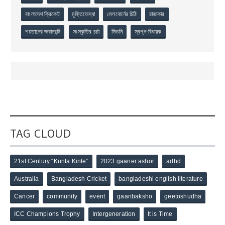
বাংলাদেশ ক্রিকেট
মুক্তিযোদ্ধা
মেলবোর্নের চিঠি
রাজাকার
শয়তানের জবানবন্দি
সংস্কৃতির চর্চা
সিডনি
স্বপ্ন-বিধায়ক
TAG CLOUD
21st Century “Kunta Kinte”
2023 gaaner ashor
adhd
Australia
Bangladesh Cricket
bangladeshi english literature
Cancer
community
event
gaanbaksho
geetoshudha
ICC Champions Trophy
Intergeneration
It is Time