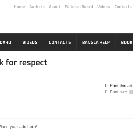
Home
Authors
About
Editorial Board
Videos
Contacts
BOARD
VIDEOS
CONTACTS
BANGLA HELP
BOOK
k for respect
Print this art
Font size
-
Place your ads here!