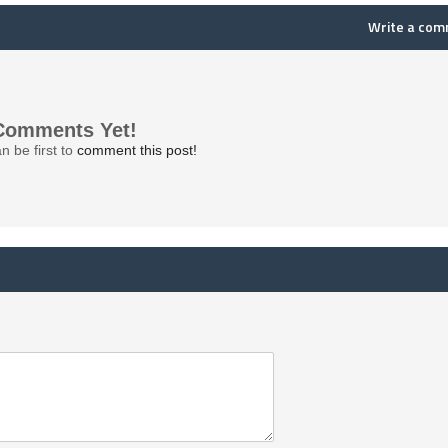
Write a co
Comments Yet!
n be first to
comment this post!