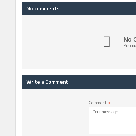
No comments
No 
You ca
Write a Comment
Comment
*