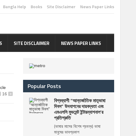
Bangla Help
Books
Site Disclaimer
News Paper Links
S
SITE DISCLAIMER
NEWS PAPER LINKS
Popular Posts
icle
16
+
বিশ্বব্যাপী “আন্তর্জাতিক মাতৃভাষা
দিবস” উদযাপনের দায়বদ্ধতা এবং
এমএলসি মুভমেন্ট ইন্টারন্যাশনাল’র
প্রতিশ্রুতি
(ভাষার মাসের বিশেষ প্রবন্ধ) ভাষা
মানুষের ভাবপ্রকাশ