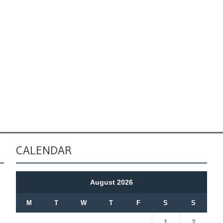
CALENDAR
August 2026
M
T
W
T
F
S
S
1
2