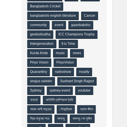
Bangladesh Cricket
bangladeshi english literature
Cancer
community
event
gaanbaksho
geetoshudha
ICC Champions Trophy
Intergeneration
It is Time
Kunta Kinte
music
news
Priyo Vision
PriyoVision
Quarantiny
radioshow
royalty
sirajus salekin
Sushant Singh Rajput
Sydney
sydney event
youtube
অন্তরা
আইসিসি চ্যাম্পিয়নস ট্রফি
আরজ আলী মাতুব্বর
গৌরচন্দ্রিকা
প্রবাস জীবন
প্রিয় মানুষের শহর
বঙ্গবন্ধু
বঙ্গবন্ধু শেখ মুজিব