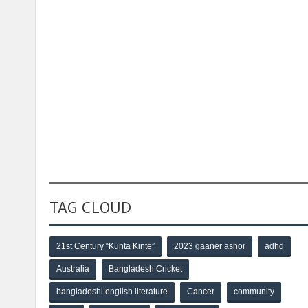
TAG CLOUD
21st Century “Kunta Kinte”
2023 gaaner ashor
adhd
Australia
Bangladesh Cricket
bangladeshi english literature
Cancer
community