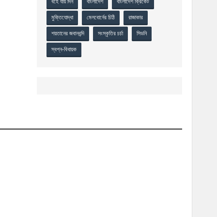
বহে যায় দিন
বাংলাদেশ
বাংলাদেশ ক্রিকেট
মুক্তিযোদ্ধা
মেলবোর্নের চিঠি
রাজাকার
শয়তানের জবানবন্দি
সংস্কৃতির চর্চা
সিডনি
স্বপ্ন-বিধায়ক