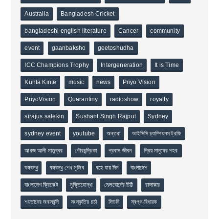
Australia
Bangladesh Cricket
bangladeshi english literature
Cancer
community
event
gaanbaksho
geetoshudha
ICC Champions Trophy
Intergeneration
It is Time
Kunta Kinte
music
news
Priyo Vision
PriyoVision
Quarantiny
radioshow
royalty
sirajus salekin
Sushant Singh Rajput
Sydney
sydney event
youtube
অন্তরা
আইসিসি চ্যাম্পিয়নস ট্রফি
আরজ আলী মাতুব্বর
গৌরচন্দ্রিকা
প্রবাস জীবন
প্রিয় মানুষের শহর
বঙ্গবন্ধু
বঙ্গবন্ধু শেখ মুজিব
বহে যায় দিন
বাংলাদেশ
বাংলাদেশ ক্রিকেট
মুক্তিযোদ্ধা
মেলবোর্নের চিঠি
রাজাকার
শয়তানের জবানবন্দি
সংস্কৃতির চর্চা
সিডনি
স্বপ্ন-বিধায়ক