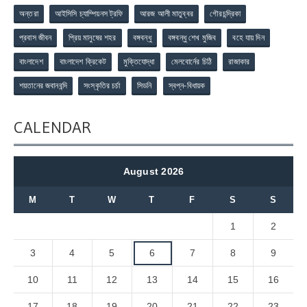
অন্তরা
আইসিসি চ্যাম্পিয়নস ট্রফি
আরজ আলী মাতুব্বর
গৌরচন্দ্রিকা
প্রবাস জীবন
প্রিয় মানুষের শহর
বঙ্গবন্ধু
বঙ্গবন্ধু শেখ মুজিব
বহে যায় দিন
বাংলাদেশ
বাংলাদেশ ক্রিকেট
মুক্তিযোদ্ধা
মেলবোর্নের চিঠি
রাজাকার
শয়তানের জবানবন্দি
সংস্কৃতির চর্চা
সিডনি
স্বপ্ন-বিধায়ক
CALENDAR
August 2026
M
T
W
T
F
S
S
1
2
3
4
5
6
7
8
9
10
11
12
13
14
15
16
17
18
19
20
21
22
23