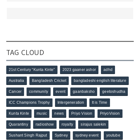
TAG CLOUD
21st Century “Kunta Kinte”
2023 gaaner ashor
adhd
Australia
Bangladesh Cricket
bangladeshi english literature
Cancer
community
event
gaanbaksho
geetoshudha
ICC Champions Trophy
Intergeneration
It is Time
Kunta Kinte
music
news
Priyo Vision
PriyoVision
Quarantiny
radioshow
royalty
sirajus salekin
Sushant Singh Rajput
Sydney
sydney event
youtube