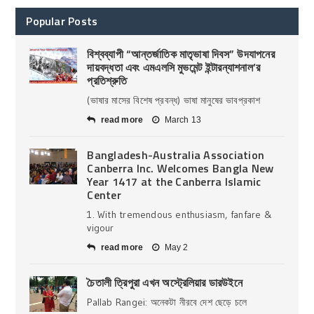
Popular Posts
বিশ্বব্যাপী “আন্তর্জাতিক মাতৃভাষা দিবস” উদযাপনের
দায়বদ্ধতা এবং এমএলসি মুভমেন্ট ইন্টারন্যাশনাল’র
প্রতিশ্রুতি
(ভাষার মাসের বিশেষ প্রবন্ধ) ভাষা মানুষের ভাবপ্রকাশ
read more
March 13
Bangladesh-Australia Association
Canberra Inc. Welcomes Bangla New
Year 1417 at the Canberra Islamic
Center
1. With tremendous enthusiasm, fanfare &
vigour
read more
May 2
চৈতালী ত্রিপুরা এখন অস্ট্রেলিয়ার ডারউইনে
Pallab Rangei: অনেকটা নীরবে দেশ ছেড়ে চলে