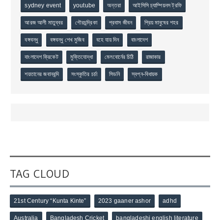
sydney event
youtube
অন্তরা
আইসিসি চ্যাম্পিয়নস ট্রফি
আরজ আলী মাতুব্বর
গৌরচন্দ্রিকা
প্রবাস জীবন
প্রিয় মানুষের শহর
বঙ্গবন্ধু
বঙ্গবন্ধু শেখ মুজিব
বহে যায় দিন
বাংলাদেশ
বাংলাদেশ ক্রিকেট
মুক্তিযোদ্ধা
মেলবোর্নের চিঠি
রাজাকার
শয়তানের জবানবন্দি
সংস্কৃতির চর্চা
সিডনি
স্বপ্ন-বিধায়ক
TAG CLOUD
21st Century “Kunta Kinte”
2023 gaaner ashor
adhd
Australia
Bangladesh Cricket
bangladeshi english literature