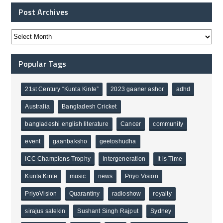
Post Archives
Popular Tags
21st Century “Kunta Kinte”
2023 gaaner ashor
adhd
Australia
Bangladesh Cricket
bangladeshi english literature
Cancer
community
event
gaanbaksho
geetoshudha
ICC Champions Trophy
Intergeneration
It is Time
Kunta Kinte
music
news
Priyo Vision
PriyoVision
Quarantiny
radioshow
royalty
sirajus salekin
Sushant Singh Rajput
Sydney