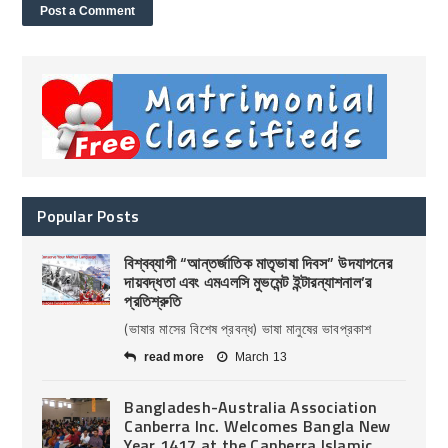
Popular Posts
বিশ্বব্যাপী “আন্তর্জাতিক মাতৃভাষা দিবস” উদযাপনের
দায়বদ্ধতা এবং এমএলসি মুভমেন্ট ইন্টারন্যাশনাল’র
প্রতিশ্রুতি
(ভাষার মাসের বিশেষ প্রবন্ধ) ভাষা মানুষের ভাবপ্রকাশ
read more
March 13
Bangladesh-Australia Association
Canberra Inc. Welcomes Bangla New
Year 1417 at the Canberra Islamic