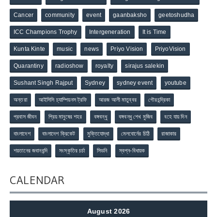
Cancer
community
event
gaanbaksho
geetoshudha
ICC Champions Trophy
Intergeneration
It is Time
Kunta Kinte
music
news
Priyo Vision
PriyoVision
Quarantiny
radioshow
royalty
sirajus salekin
Sushant Singh Rajput
Sydney
sydney event
youtube
অন্তরা
আইসিসি চ্যাম্পিয়নস ট্রফি
আরজ আলী মাতুব্বর
গৌরচন্দ্রিকা
প্রবাস জীবন
প্রিয় মানুষের শহর
বঙ্গবন্ধু
বঙ্গবন্ধু শেখ মুজিব
বহে যায় দিন
বাংলাদেশ
বাংলাদেশ ক্রিকেট
মুক্তিযোদ্ধা
মেলবোর্নের চিঠি
রাজাকার
শয়তানের জবানবন্দি
সংস্কৃতির চর্চা
সিডনি
স্বপ্ন-বিধায়ক
CALENDAR
August 2026