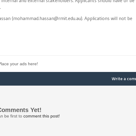
 internal and external stakeholders. Applicants should have or be 
.
assan (mohammad.hassan@rmit.edu.au). Applications will not be
Place your ads here!
Write a co
Comments Yet!
n be first to
comment this post!