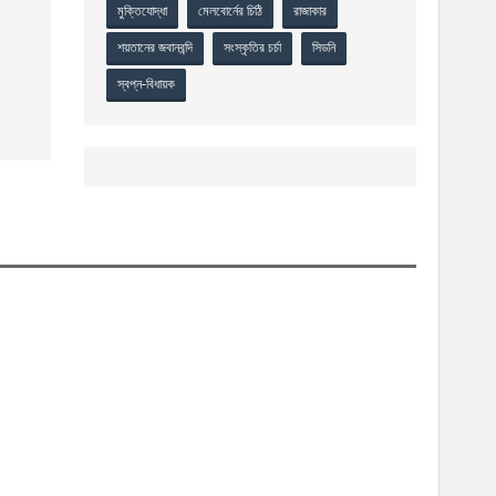
মুক্তিযোদ্ধা
মেলবোর্নের চিঠি
রাজাকার
শয়তানের জবানবন্দি
সংস্কৃতির চর্চা
সিডনি
স্বপ্ন-বিধায়ক