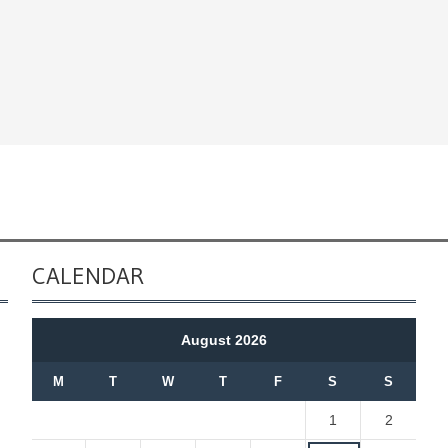
CALENDAR
August 2026
M
T
W
T
F
S
S
1
2