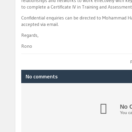
relationships and networks to work effectively with key
to complete a Certificate IV in Training and Assessment
Confidential enquiries can be directed to Mohammad H
accepted via email.
Regards,
Rono
No comments
No 
You ca