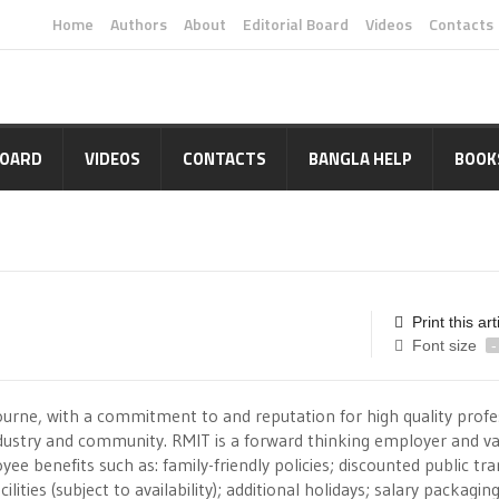
Home
Authors
About
Editorial Board
Videos
Contacts
BOARD
VIDEOS
CONTACTS
BANGLA HELP
BOOK
Print this art
Font size
-
bourne, with a commitment to and reputation for high quality profe
dustry and community. RMIT is a forward thinking employer and va
ee benefits such as: family-friendly policies; discounted public tr
ities (subject to availability); additional holidays; salary packagin