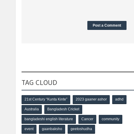
TAG CLOUD
21st Century “Kunta Kinte”
2023 gaaner ashor
adhd
Australia
Bangladesh Cricket
bangladeshi english literature
Cancer
community
event
gaanbaksho
geetoshudha