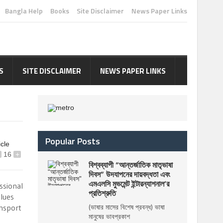
Bangla Help
Books
Site Disclaimer
News Paper Links
S
SITE DISCLAIMER
NEWS PAPER LINKS
Popular Posts
icle
16
+
বিশ্বব্যাপী “আন্তর্জাতিক মাতৃভাষা
দিবস” উদযাপনের দায়বদ্ধতা এবং
এমএলসি মুভমেন্ট ইন্টারন্যাশনাল’র
ssional
প্রতিশ্রুতি
lues
ansport
(ভাষার মাসের বিশেষ প্রবন্ধ) ভাষা
মানুষের ভাবপ্রকাশ
g