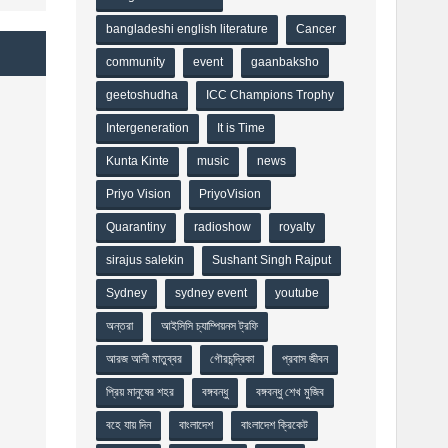
bangladeshi english literature
Cancer
community
event
gaanbaksho
geetoshudha
ICC Champions Trophy
Intergeneration
It is Time
Kunta Kinte
music
news
Priyo Vision
PriyoVision
Quarantiny
radioshow
royalty
sirajus salekin
Sushant Singh Rajput
Sydney
sydney event
youtube
অন্তরা
আইসিসি চ্যাম্পিয়নস ট্রফি
আরজ আলী মাতুব্বর
গৌরচন্দ্রিকা
প্রবাস জীবন
প্রিয় মানুষের শহর
বঙ্গবন্ধু
বঙ্গবন্ধু শেখ মুজিব
বহে যায় দিন
বাংলাদেশ
বাংলাদেশ ক্রিকেট