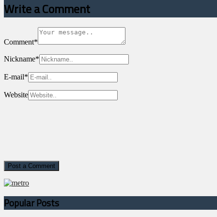
Write a Comment
Comment
*
Nickname
*
E-mail
*
Website
Popular Posts