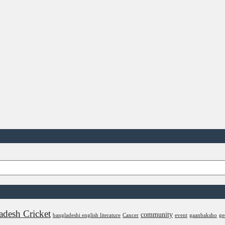
adesh Cricket
community
bangladeshi english literature
Cancer
event
gaanbaksho
ge