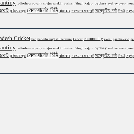
antiny
Sydney
radioshow
royalty
sirajus salekin
Sushant Singh Rajput
sydney event
yout
মেলবোর্নের চিঠি
রিকেট
সংস্কৃতির চর্চা
মুক্তিযোদ্ধা
রাজাকার
স্বপ্
শয়তানের জবানবন্দি
সিডনি
adesh Cricket
community
bangladeshi english literature
Cancer
event
gaanbaksho
ge
antiny
Sydney
radioshow
royalty
sirajus salekin
Sushant Singh Rajput
sydney event
yout
মেলবোর্নের চিঠি
রিকেট
সংস্কৃতির চর্চা
মুক্তিযোদ্ধা
রাজাকার
স্বপ্
শয়তানের জবানবন্দি
সিডনি