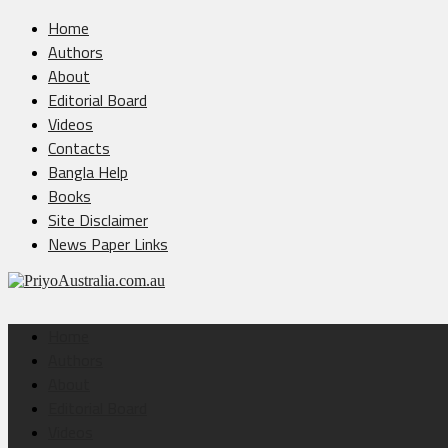
Home
Authors
About
Editorial Board
Videos
Contacts
Bangla Help
Books
Site Disclaimer
News Paper Links
Home
Authors
About
Editorial Board
Videos