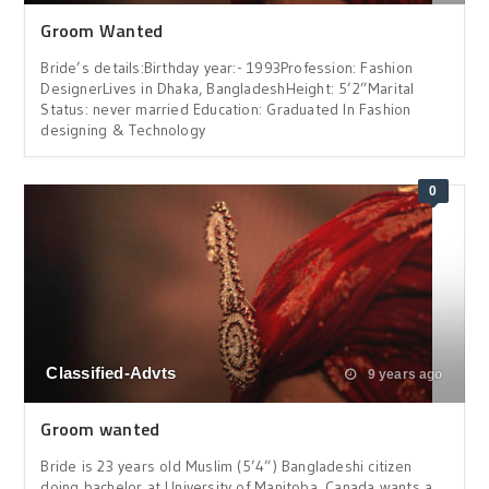
Groom Wanted
Bride’s details:Birthday year:- 1993Profession: Fashion
DesignerLives in Dhaka, BangladeshHeight: 5’2”Marital
Status: never married Education: Graduated In Fashion
designing & Technology
0
Classified-Advts
9 years ago
Groom wanted
Bride is 23 years old Muslim (5’4”) Bangladeshi citizen
doing bachelor at University of Manitoba, Canada wants a