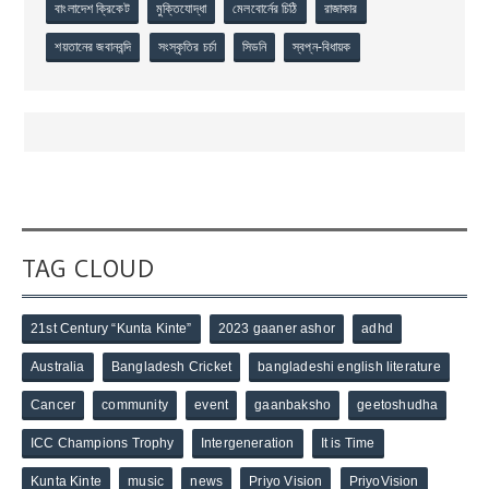
বাংলাদেশ ক্রিকেট
মুক্তিযোদ্ধা
মেলবোর্নের চিঠি
রাজাকার
শয়তানের জবানবন্দি
সংস্কৃতির চর্চা
সিডনি
স্বপ্ন-বিধায়ক
TAG CLOUD
21st Century “Kunta Kinte”
2023 gaaner ashor
adhd
Australia
Bangladesh Cricket
bangladeshi english literature
Cancer
community
event
gaanbaksho
geetoshudha
ICC Champions Trophy
Intergeneration
It is Time
Kunta Kinte
music
news
Priyo Vision
PriyoVision