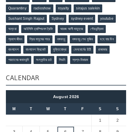
Quarantiny
radioshow
royalty
sirajus salekin
Sushant Singh Rajput
Sydney
sydney event
youtube
অন্তরা
আইসিসি চ্যাম্পিয়নস ট্রফি
আরজ আলী মাতুব্বর
গৌরচন্দ্রিকা
প্রবাস জীবন
প্রিয় মানুষের শহর
বঙ্গবন্ধু
বঙ্গবন্ধু শেখ মুজিব
বহে যায় দিন
বাংলাদেশ
বাংলাদেশ ক্রিকেট
মুক্তিযোদ্ধা
মেলবোর্নের চিঠি
রাজাকার
শয়তানের জবানবন্দি
সংস্কৃতির চর্চা
সিডনি
স্বপ্ন-বিধায়ক
CALENDAR
August 2026
M
T
W
T
F
S
S
1
2
3
4
5
6
7
8
9