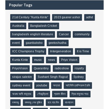
Popular Tags
21st Century “Kunta Kinte”
2023 gaaner ashor
adhd
Australia
Bangladesh Cricket
bangladeshi english literature
Cancer
community
event
gaanbaksho
geetoshudha
ICC Champions Trophy
Intergeneration
It is Time
Kunta Kinte
music
news
Priyo Vision
PriyoVision
Quarantiny
radioshow
royalty
sirajus salekin
Sushant Singh Rajput
Sydney
sydney event
youtube
অন্তরা
আইসিসি চ্যাম্পিয়নস ট্রফি
আরজ আলী মাতুব্বর
গৌরচন্দ্রিকা
প্রবাস জীবন
প্রিয় মানুষের শহর
বঙ্গবন্ধু
বঙ্গবন্ধু শেখ মুজিব
বহে যায় দিন
বাংলাদেশ