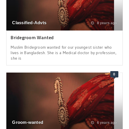
Classified-Advts
8 years ago
Bridegroom Wanted
Muslim Bridegroom wanted for our youngest sister who
lives in Bangladesh. She is a Medical doctor by profession,
she is
0
Groom-wanted
6 years ago