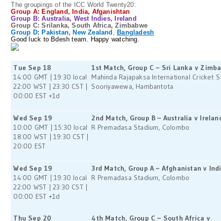
The groupings of the ICC World Twenty20:
Group A: England, India, Afganishtan
Group B: Australia, West Indies, Ireland
Group C: Srilanka, South Africa, Zimbabwe
Group D: Pakistan, New Zealand
,
Bangladesh
Good luck to Bdesh team. Happy watching.
Tue Sep 18
1st Match, Group C – Sri Lanka v Zimb
14:00 GMT | 19:30 local
Mahinda Rajapaksa International Cricket S
22:00 WST | 23:30 CST |
Sooriyawewa, Hambantota
00:00 EST +1d
Wed Sep 19
2nd Match, Group B – Australia v Irelan
10:00 GMT | 15:30 local
R Premadasa Stadium, Colombo
18:00 WST | 19:30 CST |
20:00 EST
Wed Sep 19
3rd Match, Group A – Afghanistan v Ind
14:00 GMT | 19:30 local
R Premadasa Stadium, Colombo
22:00 WST | 23:30 CST |
00:00 EST +1d
Thu Sep 20
4th Match, Group C – South Africa v