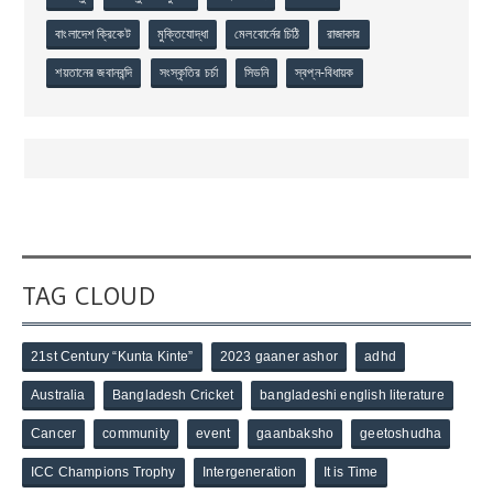
বাংলাদেশ ক্রিকেট
মুক্তিযোদ্ধা
মেলবোর্নের চিঠি
রাজাকার
শয়তানের জবানবন্দি
সংস্কৃতির চর্চা
সিডনি
স্বপ্ন-বিধায়ক
TAG CLOUD
21st Century “Kunta Kinte”
2023 gaaner ashor
adhd
Australia
Bangladesh Cricket
bangladeshi english literature
Cancer
community
event
gaanbaksho
geetoshudha
ICC Champions Trophy
Intergeneration
It is Time