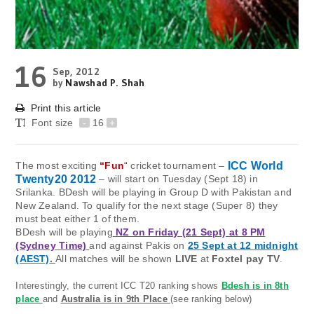
16
Sep, 2012
by
Nawshad P. Shah
Print this article
Font size
-
16
+
The most exciting
“Fun
“
cricket tournament –
ICC World
Twenty20 2012
– will start on Tuesday (Sept 18) in
Srilanka. BDesh will be playing in Group D with Pakistan and
New Zealand. To qualify for the next stage (Super 8) they
must beat either 1 of them.
BDesh will be playing
NZ on Friday (21 Sept) at 8 PM
(Sydney Time)
and against Pakis on
25 Sept at 12 midnight
(AEST)
.
All matches will be shown
LIVE
at
Foxtel pay TV
.
Interestingly, the current ICC T20 ranking shows
Bdesh is in 8th
place
and
Australia is in 9th Place
(see ranking below)