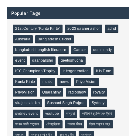
Popular Tags
21st Century “Kunta Kinte”
2023 gaaner ashor
adhd
Australia
Bangladesh Cricket
bangladeshi english literature
Cancer
community
event
gaanbaksho
geetoshudha
ICC Champions Trophy
Intergeneration
It is Time
Kunta Kinte
music
news
Priyo Vision
PriyoVision
Quarantiny
radioshow
royalty
sirajus salekin
Sushant Singh Rajput
Sydney
sydney event
youtube
অন্তরা
আইসিসি চ্যাম্পিয়নস ট্রফি
আরজ আলী মাতুব্বর
গৌরচন্দ্রিকা
প্রবাস জীবন
প্রিয় মানুষের শহর
বঙ্গবন্ধু
বঙ্গবন্ধু শেখ মুজিব
বহে যায় দিন
বাংলাদেশ