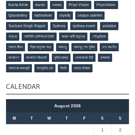
Kunta Kinte
music
news
Priyo Vision
PriyoVision
Quarantiny
radioshow
royalty
sirajus salekin
Sushant Singh Rajput
Sydney
sydney event
youtube
অন্তরা
আইসিসি চ্যাম্পিয়নস ট্রফি
আরজ আলী মাতুব্বর
গৌরচন্দ্রিকা
প্রবাস জীবন
প্রিয় মানুষের শহর
বঙ্গবন্ধু
বঙ্গবন্ধু শেখ মুজিব
বহে যায় দিন
বাংলাদেশ
বাংলাদেশ ক্রিকেট
মুক্তিযোদ্ধা
মেলবোর্নের চিঠি
রাজাকার
শয়তানের জবানবন্দি
সংস্কৃতির চর্চা
সিডনি
স্বপ্ন-বিধায়ক
CALENDAR
August 2026
M
T
W
T
F
S
S
1
2