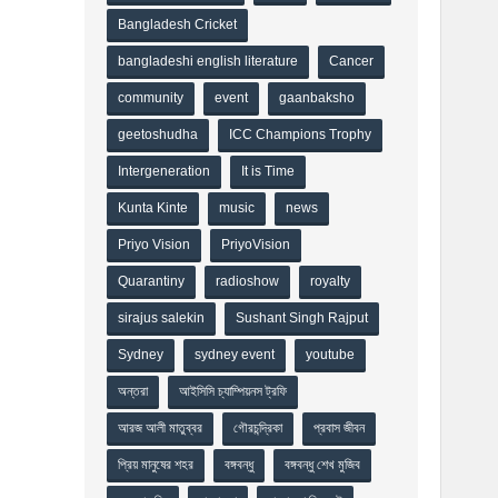
Bangladesh Cricket
bangladeshi english literature
Cancer
community
event
gaanbaksho
geetoshudha
ICC Champions Trophy
Intergeneration
It is Time
Kunta Kinte
music
news
Priyo Vision
PriyoVision
Quarantiny
radioshow
royalty
sirajus salekin
Sushant Singh Rajput
Sydney
sydney event
youtube
অন্তরা
আইসিসি চ্যাম্পিয়নস ট্রফি
আরজ আলী মাতুব্বর
গৌরচন্দ্রিকা
প্রবাস জীবন
প্রিয় মানুষের শহর
বঙ্গবন্ধু
বঙ্গবন্ধু শেখ মুজিব