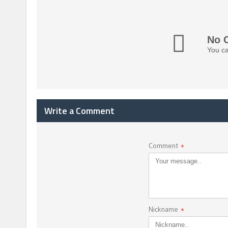
No 
You ca
Write a Comment
Comment
*
Nickname
*