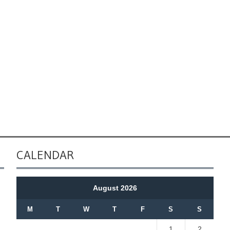
CALENDAR
August 2026
M
T
W
T
F
S
S
1
2