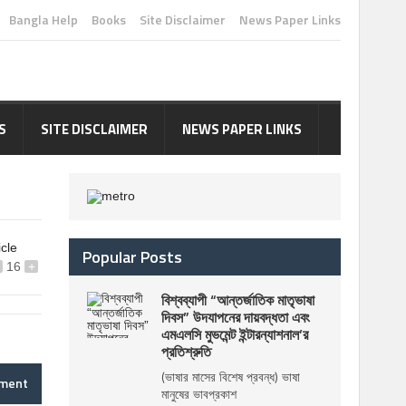
Bangla Help
Books
Site Disclaimer
News Paper Links
S
SITE DISCLAIMER
NEWS PAPER LINKS
icle
Popular Posts
16
+
বিশ্বব্যাপী “আন্তর্জাতিক মাতৃভাষা
দিবস” উদযাপনের দায়বদ্ধতা এবং
এমএলসি মুভমেন্ট ইন্টারন্যাশনাল’র
প্রতিশ্রুতি
(ভাষার মাসের বিশেষ প্রবন্ধ) ভাষা
mment
মানুষের ভাবপ্রকাশ