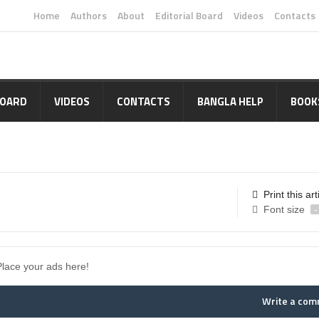
Home
Authors
About
Editorial Board
Videos
Contacts
BOARD
VIDEOS
CONTACTS
BANGLA HELP
BOOK
Print this art
Font size
-
Place your ads here!
Write a co