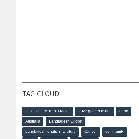
TAG CLOUD
21st Century “Kunta Kinte”
2023 gaaner ashor
adhd
Australia
Bangladesh Cricket
bangladeshi english literature
Cancer
community