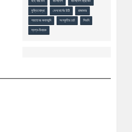
বহে যায় দিন
বাংলাদেশ
বাংলাদেশ ক্রিকেট
মুক্তিযোদ্ধা
মেলবোর্নের চিঠি
রাজাকার
শয়তানের জবানবন্দি
সংস্কৃতির চর্চা
সিডনি
স্বপ্ন-বিধায়ক