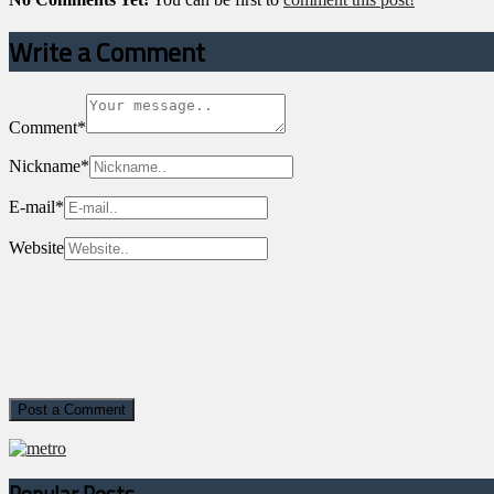
Write a Comment
Comment
*
Nickname
*
E-mail
*
Website