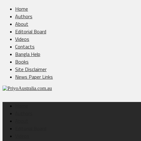
Home
Authors
About
Editorial Board
Videos
Contacts
Bangla Help
Books
Site Disclaimer
News Paper Links
Home
Authors
About
Editorial Board
Videos