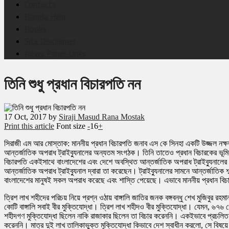
Contacts
Bangla Help
Books
Site Disclaimer
News Paper Links
তিনি শুধু প্রধান বিচারপতি নন
17
Oct, 2017
by
Siraji Masud Rana Mostak
Print this article
Font size
-
16
+
সিরাজী এম আর মোস্তাক: মাননীয় প্রধান বিচারপতি জনাব এস কে সিনহা একটি উজ্জল নক্ষত
আন্তর্জাতিক অপরাধ ট্রাইব্যুনালের অন্যতম সংগঠক। তিনি তাতেও প্রধান বিচারকের ভূমিকা প
বিচারপতি একইসাথে বাংলাদেশের এবং দেশে অবস্থিত আন্তর্জাতিক অপরাধ ট্রাইব্যুনালের
আন্তর্জাতিক অপরাধ ট্রাইব্যুনাল দ্বারা তা করেছেন। ট্রাইব্যুনালের সামনে আন্তর্জাতিক
বাংলাদেশের মানুষই সকল অপরাধ করেছে এবং শাস্তি পেয়েছে। এভাবে মাননীয় প্রধান বিচারপ
ত্রিশ লাখ শহীদের পরিচয় নিয়ে প্রশ্ন ওঠায় বাঙ্গালি জাতির জনক বঙ্গবন্ধু শেখ মুজিবুর
কোটি বাঙ্গালি সবাই বীর মুক্তিযোদ্ধা। ত্রিশ লাখ শহীদও বীর মুক্তিযোদ্ধা। যেমন, ৬৭৬ 
শহীদগণ মুক্তিযোদ্ধা ছিলেন নাকি রাজাকার ছিলেন তা বিচার করেননি। একইভাবে প্রচলিত দ
করেননি। মাত্র দুই লাখ তালিকাভুক্ত মুক্তিযোদ্ধা কিভাবে দেশ স্বাধীন করলো, সে বিষয়ে 