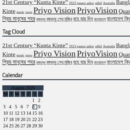
21st Century “Kunta Kinte”
Bangl
2023 gaaner ashor
adhd
Australia
Priyo Vision
PriyoVision
Kinte
Quar
music
news
প্রিয় মানুষের শহর
বাংলাদেশ ক্
বহে যায় দিন
বঙ্গবন্ধু শেখ মুজিব
বঙ্গবন্ধু
বাংলাদেশ
Tag Cloud
21st Century “Kunta Kinte”
Bangl
2023 gaaner ashor
adhd
Australia
Priyo Vision
PriyoVision
Kinte
Quar
music
news
প্রিয় মানুষের শহর
বাংলাদেশ ক্
বহে যায় দিন
বঙ্গবন্ধু শেখ মুজিব
বঙ্গবন্ধু
বাংলাদেশ
Calendar
August 2026
M
T
W
T
F
S
S
1
2
3
4
5
6
7
8
9
10
11
12
13
14
15
16
17
18
19
20
21
22
23
24
25
26
27
28
29
30