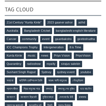
TAG CLOUD
21st Century “Kunta Kinte”
2023 gaaner ashor
adhd
Australia
Bangladesh Cricket
bangladeshi english literature
Cancer
community
event
gaanbaksho
geetoshudha
ICC Champions Trophy
Intergeneration
It is Time
Kunta Kinte
music
news
Priyo Vision
PriyoVision
Quarantiny
radioshow
royalty
sirajus salekin
Sushant Singh Rajput
Sydney
sydney event
youtube
অন্তরা
আইসিসি চ্যাম্পিয়নস ট্রফি
আরজ আলী মাতুব্বর
গৌরচন্দ্রিকা
প্রবাস জীবন
প্রিয় মানুষের শহর
বঙ্গবন্ধু
বঙ্গবন্ধু শেখ মুজিব
বহে যায় দিন
বাংলাদেশ
বাংলাদেশ ক্রিকেট
মুক্তিযোদ্ধা
মেলবোর্নের চিঠি
রাজাকার
শয়তানের জবানবন্দি
সংস্কৃতির চর্চা
সিডনি
স্বপ্ন-বিধায়ক