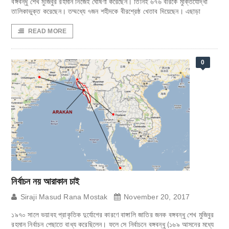
বঙ্গবন্ধু শেখ মুজিবুর রহমান নিজেই ঘোষণা করেছেন। তিনিই ৬৭৬ বীরকে মুক্তিযোদ্ধা
তালিকাভুক্ত করেছেন। তম্মধ্যে ৭জন শহীদকে বীরশ্রেষ্ঠ খেতাব দিয়েছেন। এছাড়া
READ MORE
0
নির্বাচন নয় আরাকান চাই
Siraji Masud Rana Mostak
November 20, 2017
১৯৭০ সালে ভয়াবহ প্রাকৃতিক দুর্যোগের কারণে বাঙ্গালি জাতির জনক বঙ্গবন্ধু শেখ মুজিবুর
রহমান নির্বাচন পেছাতে বাধ্য করেছিলেন। ফলে সে নির্বাচনে বঙ্গবন্ধু (১৬৯ আসনের মধ্যে