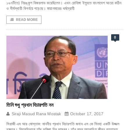
১৬৭টিতে) নিরঙ্কুশ বিজয়লাভ করেছিলেন। এখন রোহিঙ্গা ইস্যুতে বাংলাদেশ আরো কঠিন
ও দীর্ঘস্থায়ী বিপর্যয়ে পড়েছে। মায়ানমারের ধর্মদ্রোহী
READ MORE
0
তিনি শুধু প্রধান বিচারপতি নন
Siraji Masud Rana Mostak
October 17, 2017
সিরাজী এম আর মোস্তাক: মাননীয় প্রধান বিচারপতি জনাব এস কে সিনহা একটি উজ্জল
নক্ষত্র। বিচারবিভাগে তাঁর ভূমিকা চির ভাস্বর। তাঁর বহুল আলোচিত জীবন বৃত্তান্ত