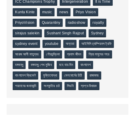
ICC Champions Trophy
Intergeneration
It is Time
Kunta Kinte
music
news
Priyo Vision
PriyoVision
Quarantiny
radioshow
royalty
sirajus salekin
Sushant Singh Rajput
Sydney
sydney event
youtube
অন্তরা
আইসিসি চ্যাম্পিয়নস ট্রফি
আরজ আলী মাতুব্বর
গৌরচন্দ্রিকা
প্রবাস জীবন
প্রিয় মানুষের শহর
বঙ্গবন্ধু
বঙ্গবন্ধু শেখ মুজিব
বহে যায় দিন
বাংলাদেশ
বাংলাদেশ ক্রিকেট
মুক্তিযোদ্ধা
মেলবোর্নের চিঠি
রাজাকার
শয়তানের জবানবন্দি
সংস্কৃতির চর্চা
সিডনি
স্বপ্ন-বিধায়ক