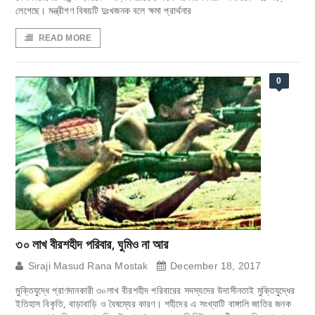
লেগেছে। মন্ত্রীগণ বিষয়টি দুঃখজনক বলে ক্ষমা প্রার্থনার
READ MORE
0
৩০ লাখ বীরশহীদ পরিবার, ঘুমিও না আর
Siraji Masud Rana Mostak
December 18, 2017
মুক্তিযুদ্ধে প্রাণদানকারী ৩০লাখ বীরশহীদ পরিবারের সদস্যদের উদাসীনতাই মুক্তিযুদ্ধের
ইতিহাস বিকৃতি, বাড়াবাড়ি ও বৈষম্যের কারণ। শহীদের এ সংখ্যাটি বাঙ্গালি জাতির জনক