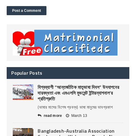
Popular Posts
বিশ্বব্যাপী “আন্তর্জাতিক মাতৃভাষা দিবস” উদযাপনের
দায়বদ্ধতা এবং এমএলসি মুভমেন্ট ইন্টারন্যাশনাল’র
প্রতিশ্রুতি
(ভাষার মাসের বিশেষ প্রবন্ধ) ভাষা মানুষের ভাবপ্রকাশ
read more
March 13
Bangladesh-Australia Association