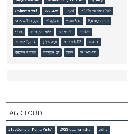
sydney event
youtube
অন্তরা
আইসিসি চ্যাম্পিয়নস ট্রফি
আরজ আলী মাতুব্বর
গৌরচন্দ্রিকা
প্রবাস জীবন
প্রিয় মানুষের শহর
বঙ্গবন্ধু
বঙ্গবন্ধু শেখ মুজিব
বহে যায় দিন
বাংলাদেশ
বাংলাদেশ ক্রিকেট
মুক্তিযোদ্ধা
মেলবোর্নের চিঠি
রাজাকার
শয়তানের জবানবন্দি
সংস্কৃতির চর্চা
সিডনি
স্বপ্ন-বিধায়ক
TAG CLOUD
21st Century “Kunta Kinte”
2023 gaaner ashor
adhd