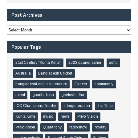
Post Archives
Popular Tags
21st Century “Kunta Kinte”
2023 gaaner ashor
adhd
Australia
Bangladesh Cricket
bangladeshi english literature
Cancer
community
event
gaanbaksho
geetoshudha
ICC Champions Trophy
Intergeneration
It is Time
Kunta Kinte
music
news
Priyo Vision
PriyoVision
Quarantiny
radioshow
royalty
sirajus salekin
Sushant Singh Rajput
Sydney