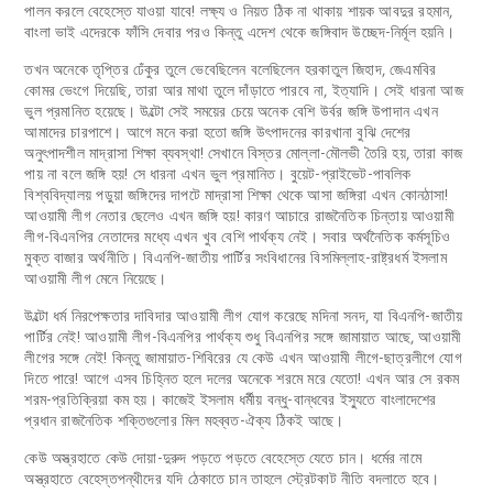
পালন করলে বেহেস্তে যাওয়া যাবে! লক্ষ্য ও নিয়ত ঠিক না থাকায় শায়ক আবদুর রহমান,
বাংলা ভাই এদেরকে ফাঁসি দেবার পরও কিন্তু এদেশ থেকে জঙ্গিবাদ উচ্ছেদ-নির্মূল হয়নি।
তখন অনেকে তৃপ্তির ঢেঁকুর তুলে ভেবেছিলেন বলেছিলেন হরকাতুল জিহাদ, জেএমবির
কোমর ভেংগে দিয়েছি, তারা আর মাথা তুলে দাঁড়াতে পারবে না, ইত্যাদি। সেই ধারনা আজ
ভুল প্রমানিত হয়েছে। উল্টো সেই সময়ের চেয়ে অনেক বেশি উর্বর জঙ্গি উপাদান এখন
আমাদের চারপাশে। আগে মনে করা হতো জঙ্গি উৎপাদনের কারখানা বুঝি দেশের
অনুৎপাদশীল মাদ্রাসা শিক্ষা ব্যবস্থা! সেখানে বিস্তর মোল্লা-মৌলভী তৈরি হয়, তারা কাজ
পায় না বলে জঙ্গি হয়! সে ধারনা এখন ভুল প্রমানিত। বুয়েট-প্রাইভেট-পাবলিক
বিশ্ববিদ্যালয় পড়ুয়া জঙ্গিদের দাপটে মাদ্রাসা শিক্ষা থেকে আসা জঙ্গিরা এখন কোনঠাসা!
আওয়ামী লীগ নেতার ছেলেও এখন জঙ্গি হয়! কারণ আচারে রাজনৈতিক চিন্তায় আওয়ামী
লীগ-বিএনপির নেতাদের মধ্যে এখন খুব বেশি পার্থক্য নেই। সবার অর্থনৈতিক কর্মসূচিও
মুক্ত বাজার অর্থনীতি। বিএনপি-জাতীয় পার্টির সংবিধানের বিসমিল্লাহ-রাষ্ট্রধর্ম ইসলাম
আওয়ামী লীগ মেনে নিয়েছে।
উল্টো ধর্ম নিরপেক্ষতার দাবিদার আওয়ামী লীগ যোগ করেছে মদিনা সনদ, যা বিএনপি-জাতীয়
পার্টির নেই! আওয়ামী লীগ-বিএনপির পার্থক্য শুধু বিএনপির সঙ্গে জামায়াত আছে, আওয়ামী
লীগের সঙ্গে নেই! কিন্তু জামায়াত-শিবিরের যে কেউ এখন আওয়ামী লীগে-ছাত্রলীগে যোগ
দিতে পারে! আগে এসব চিহ্নিত হলে দলের অনেকে শরমে মরে যেতো! এখন আর সে রকম
শরম-প্রতিক্রিয়া কম হয়। কাজেই ইসলাম ধর্মীয় বন্ধু-বান্ধবের ইস্যুতে বাংলাদেশের
প্রধান রাজনৈতিক শক্তিগুলোর মিল মহব্বত-ঐক্য ঠিকই আছে।
কেউ অস্ত্রহাতে কেউ দোয়া-দুরুদ পড়তে পড়তে বেহেস্তে যেতে চান। ধর্মের নামে
অস্ত্রহাতে বেহেস্তপন্থীদের যদি ঠেকাতে চান তাহলে স্ট্রেটকাট নীতি বদলাতে হবে।