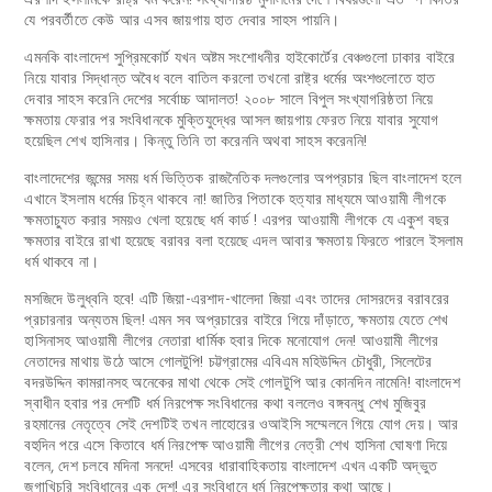
যে পরবর্তীতে কেউ আর এসব জায়গায় হাত দেবার সাহস পায়নি।
এমনকি বাংলাদেশ সুপ্রিমকোর্ট যখন অষ্টম সংশোধনীর হাইকোর্টের বেঞ্চগুলো ঢাকার বাইরে
নিয়ে যাবার সিদ্ধান্ত অবৈধ বলে বাতিল করলো তখনো রাষ্ট্র ধর্মের অংশগুলোতে হাত
দেবার সাহস করেনি দেশের সর্বোচ্চ আদালত! ২০০৮ সালে বিপুল সংখ্যাগরিষ্ঠতা নিয়ে
ক্ষমতায় ফেরার পর সংবিধানকে মুক্তিযুদ্ধের আসল জায়গায় ফেরত নিয়ে যাবার সুযোগ
হয়েছিল শেখ হাসিনার। কিন্তু তিনি তা করেননি অথবা সাহস করেননি!
বাংলাদেশের জন্মের সময় ধর্ম ভিত্তিক রাজনৈতিক দলগুলোর অপপ্রচার ছিল বাংলাদেশ হলে
এখানে ইসলাম ধর্মের চিহ্ন থাকবে না! জাতির পিতাকে হত্যার মাধ্যমে আওয়ামী লীগকে
ক্ষমতাচ্যুত করার সময়ও খেলা হয়েছে ধর্ম কার্ড ! এরপর আওয়ামী লীগকে যে একুশ বছর
ক্ষমতার বাইরে রাখা হয়েছে বরাবর বলা হয়েছে এদল আবার ক্ষমতায় ফিরতে পারলে ইসলাম
ধর্ম থাকবে না।
মসজিদে উলুধ্বনি হবে! এটি জিয়া-এরশাদ-খালেদা জিয়া এবং তাদের দোসরদের বরাবরের
প্রচারনার অন্যতম ছিল! এমন সব অপ্রচারের বাইরে গিয়ে দাঁড়াতে, ক্ষমতায় যেতে শেখ
হাসিনাসহ আওয়ামী লীগের নেতারা ধার্মিক হবার দিকে মনোযোগ দেন! আওয়ামী লীগের
নেতাদের মাথায় উঠে আসে গোলটুপি! চট্টগ্রামের এবিএম মহিউদ্দিন চৌধুরী, সিলেটের
বদরউদ্দিন কামরানসহ অনেকের মাথা থেকে সেই গোলটুপি আর কোনদিন নামেনি! বাংলাদেশ
স্বাধীন হবার পর দেশটি ধর্ম নিরপেক্ষ সংবিধানের কথা বললেও বঙ্গবন্ধু শেখ মুজিবুর
রহমানের নেতৃত্বে সেই দেশটিই তখন লাহোরের ওআইসি সম্মেলনে গিয়ে যোগ দেয়। আর
বহুদিন পরে এসে কিতাবে ধর্ম নিরপেক্ষ আওয়ামী লীগের নেত্রী শেখ হাসিনা ঘোষণা দিয়ে
বলেন, দেশ চলবে মদিনা সনদে! এসবের ধারাবাহিকতায় বাংলাদেশ এখন একটি অদ্ভুত
জগাখিচুরি সংবিধানের এক দেশ! এর সংবিধানে ধর্ম নিরপেক্ষতার কথা আছে।