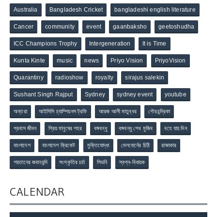
Australia
Bangladesh Cricket
bangladeshi english literature
Cancer
community
event
gaanbaksho
geetoshudha
ICC Champions Trophy
Intergeneration
It is Time
Kunta Kinte
music
news
Priyo Vision
PriyoVision
Quarantiny
radioshow
royalty
sirajus salekin
Sushant Singh Rajput
Sydney
sydney event
youtube
অন্তরা
আইসিসি চ্যাম্পিয়নস ট্রফি
আরজ আলী মাতুব্বর
গৌরচন্দ্রিকা
প্রবাস জীবন
প্রিয় মানুষের শহর
বঙ্গবন্ধু
বঙ্গবন্ধু শেখ মুজিব
বহে যায় দিন
বাংলাদেশ
বাংলাদেশ ক্রিকেট
মুক্তিযোদ্ধা
মেলবোর্নের চিঠি
রাজাকার
শয়তানের জবানবন্দি
সংস্কৃতির চর্চা
সিডনি
স্বপ্ন-বিধায়ক
CALENDAR