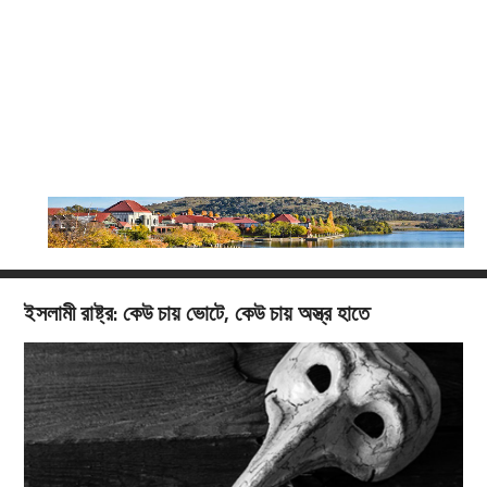
ইসলামী রাষ্ট্র: কেউ চায় ভোটে, কেউ চায় অস্ত্র হাতে