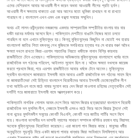
এদের বেশিরভাগ আবার আওয়ামী লীগ করেন অথবা আওয়ামী লীগের প্রতি দুর্বল।
আওয়ামী লীগ ক্ষমতায় থাকাতে এরা আর আগের মতো ভূমিকা রাখছেন না বা রাখতে
পারছেন না। বাংলাদেশ এখন এমন এক বন্ধ্যা সময়ের সম্মুখিন।
অথচ এই লালন-রবীন্দ্রনাথ-নজরুলের একদার সাম্প্রদায়িক সম্প্রীতির বাংলায় যার যার
ধর্মটা বরাবর মর্যাদার আসনে ছিল। পাকিস্তান দেশটিতে বাঙালি নিজের মতো চলতে
পারছিল না বলে এখানে মুক্তিযুদ্ধ হয়। কিন্তু মুক্তিযুদ্ধের কিছুদিন না যেতেই পথ হারায়
বাংলাদেশ! জাতির পিতা বঙ্গবন্ধু শেখ মুজিবকে সপরিবারে হত্যার পর সে ধারার শুরু! অবৈধ
ক্ষমতা দখলে রাখতে জিয়া-এরশাদ শয়তানির নিয়তে ধর্মটাকে নানান বিশ্রি কায়দায়
রাজনীতিতে টেনে এনেছেন। পাকিস্তানের অভিজ্ঞতায় মুক্তিযুদ্ধের বাংলাদেশে ধর্মের নামে
রাজনৈতিক দল গঠনের পরিবেশ, আইনগত সুযোগ ছিল না। অবৈধ ক্ষমতা দখলকে জায়েজ
করতে প্রথমে জিয়া, পরে এরশাদ রাজনীতিতে আবার ধর্মকে টেনে আনেন। মুক্তিযুদ্ধে
স্বাধীন বাংলাদেশে জামায়াতে ইসলামী নামে আবার একটি রাজনৈতিক দল গঠনের সাহস ছিল
না জামায়াতীদের! সেই চিহ্নিত বাংলাদেশ বিরোধীদের আবার ইসলামী ডেমোক্রেটিক লীগ
তথা আইডিএল নামে মাঠে নামার সুযোগ করে দেন জিয়া! মাওলানা রহিমের নেতৃত্বাধীন সেই
দলটিই পরে জামায়াতে ইসলামী নামে আত্মপ্রকাশ করে।
পাকিস্তানি নাগরিক গোলাম আযম দেশে ফিরে আসেন জিয়ার ছত্রছায়ায়! বাংলাদেশ বিরোধী
রাজনৈতিক দল মুসলিম লীগ, নেজামে ইসলামী এসবও মাঠে ফিরে আসে জিয়ার ইন্দনে! সেই
নানা খন্ডের মুসলিমলীগ সমূহের কোনটি বিএনপি, কোনটি পরে জাতীয় পার্টির সংগে মিশে
যায়। মাওলানা ভাসানীর দল ভাসানী ন্যাপের সাধারণ সম্পাদক মশিউর রহমান যাদু মিয়াসহ
অনেকে মুক্তিযুদ্ধের বিরোধিতা করেছেন। এরা জায়গা পান জিয়ার কাছে। মানুষের ধর্মীয়
অনুভূতিতে সুড়সুড়ি দিয়ে একটা জায়গা পাবার ধান্ধায় জিয়া সংবিধানে বিসমিল্লাহ আর
এরশাদ ইসলামকে রাষ্ট্র ধর্ম করেন! সংখ্যাগরিষ্ঠ মুসলিমের দেশে বিষয়গুলো এত স্পর্শকাতর