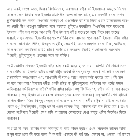
আর একই সংগে আছে জিয়ার বিসমিল্লাহ, এরশাদের রাষ্ট্র ধর্ম ইসলামের অদ্ভূত মিশেল!
আজ খালেদা জিয়ার সঙ্গে ইসলাম নামাবলীর যতগুলো দল আছে এর সবকটি বাংলাদেশের
জন্মবিরোধী দল অথবা সেগুলোর অপভ্রংশ! এগুলোকে ভাগিয়ে নিতে ওয়ান ইলেভেনের আগে
আওয়ামী লীগ শায়খুল হাদিসের সঙ্গে ফতোয়া চুক্তিও করেছিল! বিএনপির সঙ্গে যতগুলো
ইসলাম ধর্মীয় দল আছে আওয়ামী লীগ ইসলাম ধর্মীয় যাদেরকে সঙ্গে নিতে চায় তাদের
সবারই লক্ষ্য এখানে ইসলামী হুকুমত প্রতিষ্ঠা তথা বাংলাদেশকে একটি ইসলাম ধর্মীয় রাষ্ট্র
বানানো! জামায়াত শিবির, হিযবুত তাহরীর, জেএমবি, আনসারুল্লাহ বাংলা টিম , আইএস,
আল কায়েদা সবাইতো তাইই চায়। অথচ এর সবগুলো ইচ্ছাই বাংলাদেশের সংবিধান
বিরোধী, মুক্তিযুদ্ধের চেতনার সঙ্গে সাংঘর্ষিক।
কেউ ভোটের মাধ্যমে ইসলামী রাষ্ট্র চায়, কেউ অস্ত্র হাতে চায়। আপনি যদি মদিনা সনদ
চান সেটিওতো ইসলাম ধর্মীয় একটি রাষ্ট্র অথবা জীবন ব্যবস্থা হবে। কাজেই বাংলাদেশ
রাজনৈতিক দলগুলোকে এবং আওয়ামী লীগকেও আগে লক্ষ্য স্পষ্ট করতে হবে। কী চান
আসলে আপনারা? ইসলাম ধর্মীয় একটি রাষ্ট্র না মুক্তিযুদ্ধের অঙ্গিকার সব ধর্মের সমান
অধিকারের ধর্ম নিরপেক্ষ রাষ্ট্র? ধর্মীয় রাষ্ট্র চাইলে শুধু বিসমিল্লাহ, রাষ্ট্র ধর্ম না, সব করতে
পারবেন । শুধু হিজাব না বোরকাও বাধ্যতামূলক করতে পারবেন। শুধু আপনি শেখ হাসিনা
আপনি খালেদা জিয়া কিন্তু নেতৃত্বে থাকতে পারবেন না। ধর্মীয় রাষ্ট্র না চাইলে সংবিধান
থেকে শুধু বিসমিল্লাহ , রাষ্ট্র ধর্ম না এমন অনেক কিছু সোজাসাপটা বাদ দিতে হবে। তখন
দেশের সংবিধান বিরোধী এসব জঙ্গি বা তাদের দোসরদের দেখা মাত্র গুলির নির্দেশও দিতে
পারবেন।
আর তা না করে রোগের লক্ষণ শনাক্ত না করে কারন দ্যাখে এখন পেরেশান ভাবেন আহা
মাসুম বাচ্চাগুলো কী করে হলো বিপদগামী! এভাবে কী ধর্ম হয়? এভাবে না, ওভাবে ধর্ম মানলে