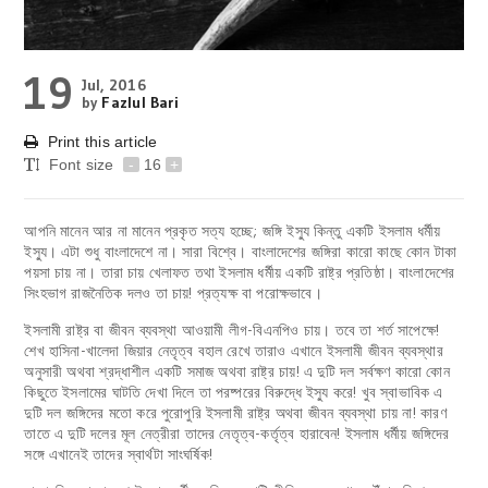
19
Jul, 2016
by
Fazlul Bari
Print this article
Font size
-
16
+
আপনি মানেন আর না মানেন প্রকৃত সত্য হচ্ছে; জঙ্গি ইস্যু কিন্তু একটি ইসলাম ধর্মীয়
ইস্যু। এটা শুধু বাংলাদেশে না। সারা বিশ্বে। বাংলাদেশের জঙ্গিরা কারো কাছে কোন টাকা
পয়সা চায় না। তারা চায় খেলাফত তথা ইসলাম ধর্মীয় একটি রাষ্ট্র প্রতিষ্ঠা। বাংলাদেশের
সিংহভাগ রাজনৈতিক দলও তা চায়! প্রত্যক্ষ বা পরোক্ষভাবে।
ইসলামী রাষ্ট্র বা জীবন ব্যবস্থা আওয়ামী লীগ-বিএনপিও চায়। তবে তা শর্ত সাপেক্ষে!
শেখ হাসিনা-খালেদা জিয়ার নেতৃত্ব বহাল রেখে তারাও এখানে ইসলামী জীবন ব্যবস্থার
অনুসারী অথবা শ্রদ্ধাশীল একটি সমাজ অথবা রাষ্ট্র চায়! এ দুটি দল সর্বক্ষণ কারো কোন
কিছুতে ইসলামের ঘাটতি দেখা দিলে তা পরষ্পরের বিরুদ্ধে ইস্যু করে! খুব স্বাভাবিক এ
দুটি দল জঙ্গিদের মতো করে পুরোপুরি ইসলামী রাষ্ট্র অথবা জীবন ব্যবস্থা চায় না! কারণ
তাতে এ দুটি দলের মূল নেত্রীরা তাদের নেতৃত্ব-কর্তৃত্ব হারাবেন! ইসলাম ধর্মীয় জঙ্গিদের
সঙ্গে এখানেই তাদের স্বার্থটা সাংঘর্ষিক!