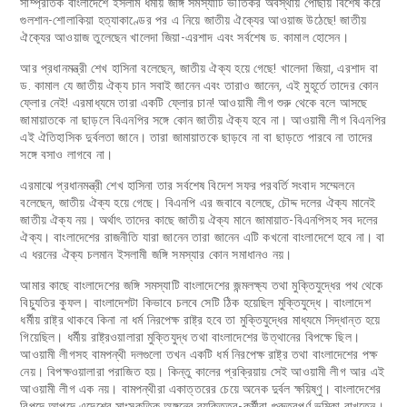
সাম্প্রতিক বাংলাদেশে ইসলাম ধর্মীয় জঙ্গি সমস্যাটি ভীতিকর অবস্থায় পৌঁছায় বিশেষ করে
গুলশান-শোলাকিয়া হত্যাকাণ্ডের পর এ নিয়ে জাতীয় ঐক্যের আওয়াজ উঠেছে! জাতীয়
ঐক্যের আওয়াজ তুলেছেন খালেদা জিয়া-এরশাদ এবং সর্বশেষ ড. কামাল হোসেন।
আর প্রধানমন্ত্রী শেখ হাসিনা বলেছেন, জাতীয় ঐক্য হয়ে গেছে! খালেদা জিয়া, এরশাদ বা
ড. কামাল যে জাতীয় ঐক্য চান সবাই জানেন এবং তারাও জানেন, এই মুহূর্তে তাদের কোন
ফ্লোর নেই! এরমাধ্যমে তারা একটি ফ্লোর চান! আওয়ামী লীগ শুরু থেকে বলে আসছে
জামায়াতকে না ছাড়লে বিএনপির সঙ্গে কোন জাতীয় ঐক্য হবে না। আওয়ামী লীগ বিএনপির
এই ঐতিহাসিক দুর্বলতা জানে। তারা জামায়াতকে ছাড়বে না বা ছাড়তে পারবে না তাদের
সঙ্গে বসাও লাগবে না।
এরমাঝে প্রধানমন্ত্রী শেখ হাসিনা তার সর্বশেষ বিদেশ সফর পরবর্তি সংবাদ সম্মেলনে
বলেছেন, জাতীয় ঐক্য হয়ে গেছে। বিএনপি এর জবাবে বলেছে, চৌদ্দ দলের ঐক্য মানেই
জাতীয় ঐক্য নয়। অর্থাৎ তাদের কাছে জাতীয় ঐক্য মানে জামায়াত-বিএনপিসহ সব দলের
ঐক্য। বাংলাদেশের রাজনীতি যারা জানেন তারা জানেন এটি কখনো বাংলাদেশে হবে না। বা
এ ধরনের ঐক্য চলমান ইসলামী জঙ্গি সমস্যার কোন সমাধানও নয়।
আমার কাছে বাংলাদেশের জঙ্গি সমস্যাটি বাংলাদেশের জন্মলক্ষ্য তথা মুক্তিযুদ্ধের পথ থেকে
বিচ্যুতির কুফল। বাংলাদেশটা কিভাবে চলবে সেটি ঠিক হয়েছিল মুক্তিযুদ্ধে। বাংলাদেশ
ধর্মীয় রাষ্ট্র থাকবে কিনা না ধর্ম নিরপেক্ষ রাষ্ট্র হবে তা মুক্তিযুদ্ধের মাধ্যমে সিদ্ধান্ত হয়ে
গিয়েছিল। ধর্মীয় রাষ্ট্রওয়ালারা মুক্তিযুদ্ধ তথা বাংলাদেশের উত্থানের বিপক্ষে ছিল।
আওয়ামী লীগসহ বামপন্থী দলগুলো তখন একটি ধর্ম নিরপেক্ষ রাষ্ট্র তথা বাংলাদেশের পক্ষ
নেয়। বিপক্ষওয়ালারা পরাজিত হয়। কিন্তু কালের প্রক্রিয়ায় সেই আওয়ামী লীগ আর এই
আওয়ামী লীগ এক নয়। বামপন্থীরা একাত্তরের চেয়ে অনেক দুর্বল ক্ষয়িষ্ণু। বাংলাদেশের
বিপদে আপদে এদেশের সাংস্কৃতিক অঙ্গনের ব্যক্তিত্ব-কর্মীরা গুরুত্বপূর্ণ ভূমিকা রাখতেন।