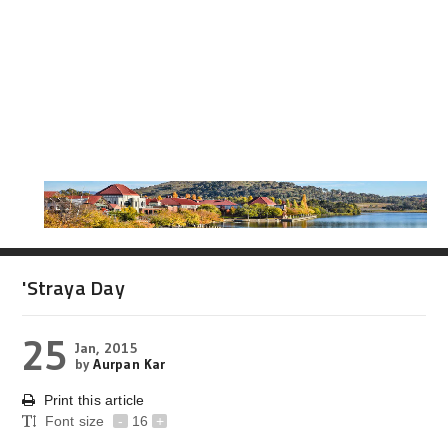
'Straya Day
25
Jan, 2015
by
Aurpan Kar
Print this article
Font size
-
16
+