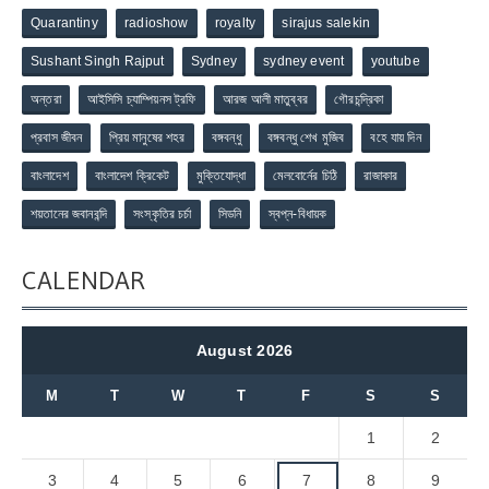
Quarantiny
radioshow
royalty
sirajus salekin
Sushant Singh Rajput
Sydney
sydney event
youtube
অন্তরা
আইসিসি চ্যাম্পিয়নস ট্রফি
আরজ আলী মাতুব্বর
গৌরচন্দ্রিকা
প্রবাস জীবন
প্রিয় মানুষের শহর
বঙ্গবন্ধু
বঙ্গবন্ধু শেখ মুজিব
বহে যায় দিন
বাংলাদেশ
বাংলাদেশ ক্রিকেট
মুক্তিযোদ্ধা
মেলবোর্নের চিঠি
রাজাকার
শয়তানের জবানবন্দি
সংস্কৃতির চর্চা
সিডনি
স্বপ্ন-বিধায়ক
CALENDAR
August 2026
M
T
W
T
F
S
S
1
2
3
4
5
6
7
8
9