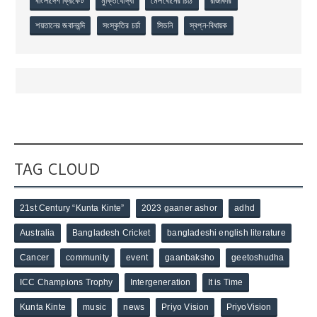
বাংলাদেশ ক্রিকেট
মুক্তিযোদ্ধা
মেলবোর্নের চিঠি
রাজাকার
শয়তানের জবানবন্দি
সংস্কৃতির চর্চা
সিডনি
স্বপ্ন-বিধায়ক
TAG CLOUD
21st Century “Kunta Kinte”
2023 gaaner ashor
adhd
Australia
Bangladesh Cricket
bangladeshi english literature
Cancer
community
event
gaanbaksho
geetoshudha
ICC Champions Trophy
Intergeneration
It is Time
Kunta Kinte
music
news
Priyo Vision
PriyoVision