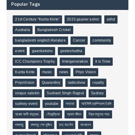
Popular Tags
21st Century “Kunta Kinte”
2023 gaaner ashor
adhd
Australia
Bangladesh Cricket
bangladeshi english literature
Cancer
community
event
gaanbaksho
geetoshudha
ICC Champions Trophy
Intergeneration
It is Time
Kunta Kinte
music
news
Priyo Vision
PriyoVision
Quarantiny
radioshow
royalty
sirajus salekin
Sushant Singh Rajput
Sydney
sydney event
youtube
অন্তরা
আইসিসি চ্যাম্পিয়নস ট্রফি
আরজ আলী মাতুব্বর
গৌরচন্দ্রিকা
প্রবাস জীবন
প্রিয় মানুষের শহর
বঙ্গবন্ধু
বঙ্গবন্ধু শেখ মুজিব
বহে যায় দিন
বাংলাদেশ