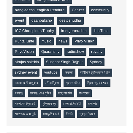
bangladeshi english literature
Cancer
community
event
gaanbaksho
geetoshudha
ICC Champions Trophy
Intergeneration
It is Time
Kunta Kinte
music
news
Priyo Vision
PriyoVision
Quarantiny
radioshow
royalty
sirajus salekin
Sushant Singh Rajput
Sydney
sydney event
youtube
অন্তরা
আইসিসি চ্যাম্পিয়নস ট্রফি
আরজ আলী মাতুব্বর
গৌরচন্দ্রিকা
প্রবাস জীবন
প্রিয় মানুষের শহর
বঙ্গবন্ধু
বঙ্গবন্ধু শেখ মুজিব
বহে যায় দিন
বাংলাদেশ
বাংলাদেশ ক্রিকেট
মুক্তিযোদ্ধা
মেলবোর্নের চিঠি
রাজাকার
শয়তানের জবানবন্দি
সংস্কৃতির চর্চা
সিডনি
স্বপ্ন-বিধায়ক