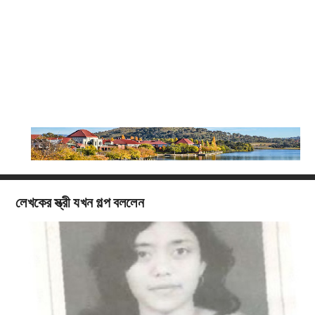
লেখকের স্ত্রী যখন গল্প বললেন