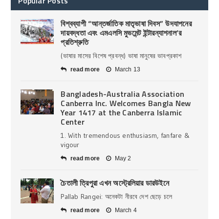
Popular Posts
বিশ্বব্যাপী “আন্তর্জাতিক মাতৃভাষা দিবস” উদযাপনের
দায়বদ্ধতা এবং এমএলসি মুভমেন্ট ইন্টারন্যাশনাল’র
প্রতিশ্রুতি
(ভাষার মাসের বিশেষ প্রবন্ধ) ভাষা মানুষের ভাবপ্রকাশ
read more
March 13
Bangladesh-Australia Association
Canberra Inc. Welcomes Bangla New
Year 1417 at the Canberra Islamic
Center
1. With tremendous enthusiasm, fanfare &
vigour
read more
May 2
চৈতালী ত্রিপুরা এখন অস্ট্রেলিয়ার ডারউইনে
Pallab Rangei: অনেকটা নীরবে দেশ ছেড়ে চলে
read more
March 4