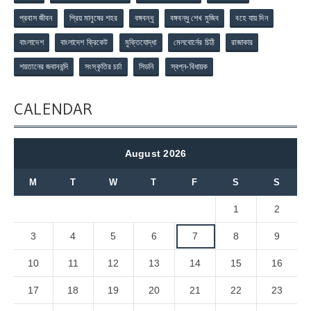
প্রবাস জীবন
প্রিয় মানুষের শহর
বঙ্গবন্ধু
বঙ্গবন্ধু শেখ মুজিব
বহে যায় দিন
বাংলাদেশ
বাংলাদেশ ক্রিকেট
মুক্তিযোদ্ধা
মেলবোর্নের চিঠি
রাজাকার
শয়তানের জবানবন্দি
সংস্কৃতির চর্চা
সিডনি
স্বপ্ন-বিধায়ক
CALENDAR
August 2026
M
T
W
T
F
S
S
1
2
3
4
5
6
7
8
9
10
11
12
13
14
15
16
17
18
19
20
21
22
23