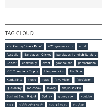
TAG CLOUD
21st Century “Kunta Kinte”
2023 gaaner ashor
adhd
Australia
Bangladesh Cricket
bangladeshi english literature
Cancer
community
event
gaanbaksho
geetoshudha
ICC Champions Trophy
Intergeneration
It is Time
Kunta Kinte
music
news
Priyo Vision
PriyoVision
Quarantiny
radioshow
royalty
sirajus salekin
Sushant Singh Rajput
Sydney
sydney event
youtube
অন্তরা
আইসিসি চ্যাম্পিয়নস ট্রফি
আরজ আলী মাতুব্বর
গৌরচন্দ্রিকা