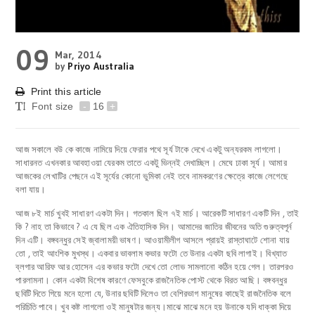
09
Mar, 2014
by
Priyo Australia
Print this article
Font size
-
16
+
আজ সকালে বউ কে কাজে নামিয়ে দিয়ে ফেরার পথে সূর্য টাকে দেখে একটু অন্যরকম লাগলো।
সাধারনত এখনকার আবহাওয়া যেরকম তাতে একটু ভিন্নই দেখাচ্ছিল। মেঘে ঢাকা সূর্য। আমার
আজকের লেখাটির পেছনে এই সূর্যের কোনো ভুমিকা নেই তবে নামকরণের ক্ষেত্রে কাজে লেগেছে
বলা যায়।
আজ ৮ই মার্চ খুবই সাধারণ একটা দিন। গতকাল ছিল ৭ই মার্চ। আরেকটি সাধারণ একটি দিন , তাই
কি ? নাহ তা কিভাবে ? এ যে ছিল এক ঐতিহাসিক দিন। আমাদের জাতির জীবনের অতি গুরুত্বপূর্ন
দিন এটি। বঙ্গবন্ধুর সেই জ্বালাময়ী ভাষণ। আওয়ামীলীগ আসলে প্রায়ই রাস্তাঘাটে শোনা যায়
তো , তাই আংশিক মুখস্থ। একবার ভাবলাম কভার ফটো তে উনার একটা ছবি লাগাই। বিখ্যাত
ব্লগার আরিফ আর হোসেন এর কভার ফটো দেখে তো লোভ সামলানো কঠিন হয়ে গেল। তারপরও
পারলামনা। কোন একটা বিশেষ কারণে ফেসবুকে রাজনৈতিক পোস্ট থেকে বিরত আছি। বঙ্গবন্ধুর
ছবিটি দিতে গিয়ে মনে হলো যে, উনার ছবিটি দিলেও তা বেশিরভাগ মানুষের কাছেই রাজনৈতিক বলে
পরিচিতি পাবে। খুব কষ্ট লাগলো ওই মানুষটার জন্য।মাঝে মাঝে মনে হয় উনাকে যদি ধাক্কা দিয়ে