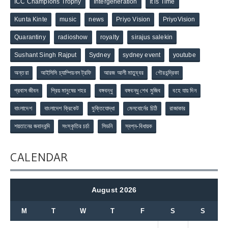
ICC Champions Trophy
Intergeneration
It is Time
Kunta Kinte
music
news
Priyo Vision
PriyoVision
Quarantiny
radioshow
royalty
sirajus salekin
Sushant Singh Rajput
Sydney
sydney event
youtube
অন্তরা
আইসিসি চ্যাম্পিয়নস ট্রফি
আরজ আলী মাতুব্বর
গৌরচন্দ্রিকা
প্রবাস জীবন
প্রিয় মানুষের শহর
বঙ্গবন্ধু
বঙ্গবন্ধু শেখ মুজিব
বহে যায় দিন
বাংলাদেশ
বাংলাদেশ ক্রিকেট
মুক্তিযোদ্ধা
মেলবোর্নের চিঠি
রাজাকার
শয়তানের জবানবন্দি
সংস্কৃতির চর্চা
সিডনি
স্বপ্ন-বিধায়ক
CALENDAR
August 2026
M
T
W
T
F
S
S