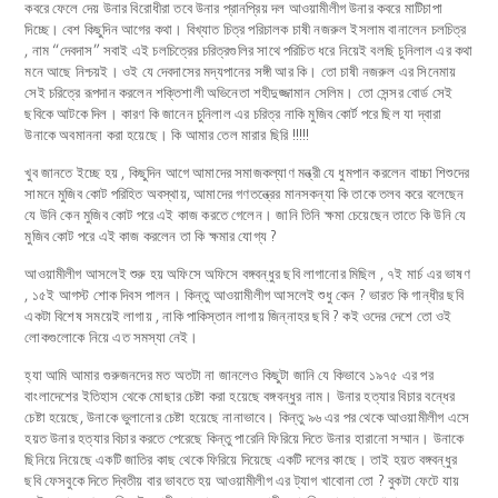
কবরে ফেলে দেয় উনার বিরোধীরা তবে উনার প্রানপ্রিয় দল আওয়ামীলীগ উনার কবরে মাটিচাপা
দিচ্ছে। বেশ কিছুদিন আগের কথা। বিখ্যাত চিত্র পরিচালক চাষী নজরুল ইসলাম বানালেন চলচিত্র
, নাম “দেবদাস” সবাই এই চলচিত্রের চরিত্রগুলির সাথে পরিচিত ধরে নিয়েই বলছি চুনিলাল এর কথা
মনে আছে নিশ্চয়ই। ওই যে দেবদাসের মদ্যপানের সঙ্গী আর কি। তো চাষী নজরুল এর সিনেমায়
সেই চরিত্রে রূপদান করলেন শক্তিশালী অভিনেতা শহীদুজ্জামান সেলিম। তো সেন্সর বোর্ড সেই
ছবিকে আটকে দিল। কারণ কি জানেন চুনিলাল এর চরিত্র নাকি মুজিব কোর্ট পরে ছিল যা দ্বারা
উনাকে অবমাননা করা হয়েছে। কি আমার তেল মারার ছিরি !!!!!
খুব জানতে ইচ্ছে হয় , কিছুদিন আগে আমাদের সমাজকল্যাণ মন্ত্রী যে ধুমপান করলেন বাচ্চা শিশুদের
সামনে মুজিব কোট পরিহিত অবস্থায়, আমাদের গণতন্ত্রের মানসকন্যা কি তাকে তলব করে বলেছেন
যে উনি কেন মুজিব কোট পরে এই কাজ করতে গেলেন। জানি তিনি ক্ষমা চেয়েছেন তাতে কি উনি যে
মুজিব কোট পরে এই কাজ করলেন তা কি ক্ষমার যোগ্য ?
আওয়ামীলীগ আসলেই শুরু হয় অফিসে অফিসে বঙ্গবন্ধুর ছবি লাগানোর মিছিল , ৭ই মার্চ এর ভাষণ
, ১৫ই আগস্ট শোক দিবস পালন। কিন্তু আওয়ামীলীগ আসলেই শুধু কেন ? ভারত কি গান্ধীর ছবি
একটা বিশেষ সময়েই লাগায় , নাকি পাকিস্তান লাগায় জিন্নাহর ছবি ? কই ওদের দেশে তো ওই
লোকগুলোকে নিয়ে এত সমস্যা নেই।
হ্যা আমি আমার গুরুজনদের মত অতটা না জানলেও কিছুটা জানি যে কিভাবে ১৯৭৫ এর পর
বাংলাদেশের ইতিহাস থেকে মোছার চেষ্টা করা হয়েছে বঙ্গবন্ধুর নাম। উনার হত্যার বিচার বন্ধের
চেষ্টা হয়েছে, উনাকে ভুলানোর চেষ্টা হয়েছে নানাভাবে। কিন্তু ৯৬ এর পর থেকে আওয়ামীলীগ এসে
হয়ত উনার হত্যার বিচার করতে পেরেছে কিন্তু পারেনি ফিরিয়ে দিতে উনার হারানো সম্মান। উনাকে
ছিনিয়ে নিয়েছে একটি জাতির কাছ থেকে ফিরিয়ে দিয়েছে একটি দলের কাছে। তাই হয়ত বঙ্গবন্ধুর
ছবি ফেসবুকে দিতে দ্বিতীয় বার ভাবতে হয় আওয়ামীলীগ এর ট্যাগ খাবোনা তো ? বুকটা ফেটে যায়