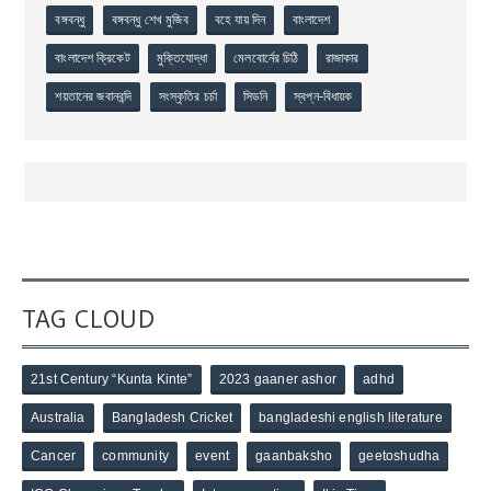
বঙ্গবন্ধু
বঙ্গবন্ধু শেখ মুজিব
বহে যায় দিন
বাংলাদেশ
বাংলাদেশ ক্রিকেট
মুক্তিযোদ্ধা
মেলবোর্নের চিঠি
রাজাকার
শয়তানের জবানবন্দি
সংস্কৃতির চর্চা
সিডনি
স্বপ্ন-বিধায়ক
TAG CLOUD
21st Century “Kunta Kinte”
2023 gaaner ashor
adhd
Australia
Bangladesh Cricket
bangladeshi english literature
Cancer
community
event
gaanbaksho
geetoshudha