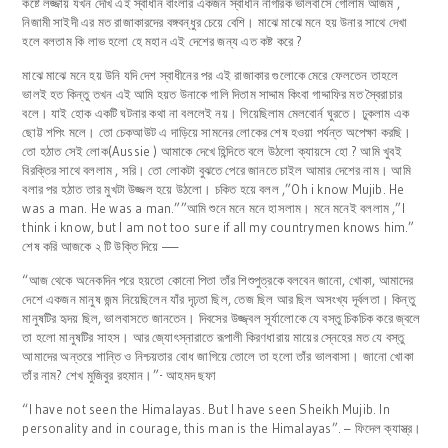
কষ্টে লজ্জায় যখন দেখি এই স্বাধীন বাংলার একজন স্বাধীন নাগরিক ভালবাসে গোলাম আজম ,
নিজামী সাইদী এর মত রাজাকারদের বঙ্গবন্ধুর চেয়ে বেশি। মাঝে মাঝে মনে হয় উনার সাথে দেখা
হলে বলতাম কি লাভ হলো হে মহান এই দেশের জন্য এত কষ্ট করে ?
মাঝে মাঝে মনে হয় উনি যদি দেশ স্বাধীনের পর এই রাজাকার গুলোকে মেরে ফেলতেন তাহলে
ভালই হত কিন্তু তখন এই আমি হয়ত উনাকে গালি দিতাম সাদ্দাম কিংবা গাদ্দাফির মত স্বৈরাচার
বলে। যাই হোক একটি ঘটনার কথা না বললেই নয়। গিয়েছিলাম মেলবোর্ন ঘুরতে। ঢুকলাম এক
ছোট্ট শপিং মলে। তো চেকআউট এ দাড়িয়ে সামনের লোকের শেষ হওয়া পর্যন্ত অপেক্ষা করছি।
তো হঠাত সেই লোক(Aussie ) আমাকে দেখে হিন্দিতে বলে উঠলো ক্যায়সে হো ? আমি খুবই
বিরক্তির সাথে বললাম , সরি। তো লোকটা বুঝতে পেরে জানতে চাইল আমার দেশের নাম। আমি
বলার পর হঠাত তার মুখটা উজ্জল হয়ে উঠলো। চকিত হয়ে বলল ,”Oh i know Mujib. He
was a man. He was a man.””আমি শুনে মনে মনে হাসলাম। মনে মনেই বললাম ,”I
think i know, but I am not too sure if all my countrymen knows him.”
শেষ করি আজকে ২ টি উক্তি দিয়ে —–
“আজ থেকে অনেকদিন পরে হয়তো কোনো পিতা তাঁর শিশুপুত্রকে বলবেন জানো, খোকা, আমাদের
দেশে একজন মানুষ জন্ম নিয়েছিলেন যাঁর দৃঢ়তা ছিল, তেজ ছিল আর ছিল অসংখ্য দূর্বলতা। কিন্তু
মানুষটির হৃদয় ছিল, ভালবাসতে জানতেন। দিবসের উজ্জ্বল সূর্যালোকে যে বস্তু চিকচিক করে জ্বলে
তা হলো মানুষটির সাহস। আর জ্যোৎস্নারাতে রূপালী কিরণধারায় মায়ের স্নেহের মত যে বস্তু
আমাদের অন্তরে শান্তি ও নিশ্চয়তার বোধ জাগিয়ে তোলে তা হলো তাঁর ভালবাসা। জানো খোকা
তাঁর নাম? শেখ মুজিবুর রহমান।”- আহমদ ছফা
“I have not seen the Himalayas. But I have seen Sheikh Mujib. In
personality and in courage, this man is the Himalayas”. – ফিদেল ক্যাস্ত্র।