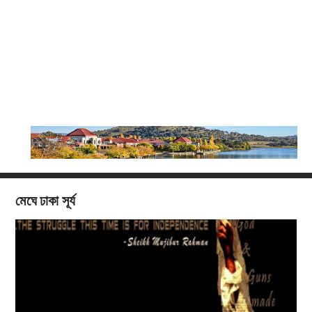
মেঘে ঢাকা সূর্য