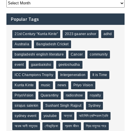
Popular Tags
21st Century “Kunta Kinte”
2023 gaaner ashor
adhd
Australia
Bangladesh Cricket
bangladeshi english literature
Cancer
community
event
gaanbaksho
geetoshudha
ICC Champions Trophy
Intergeneration
It is Time
Kunta Kinte
music
news
Priyo Vision
PriyoVision
Quarantiny
radioshow
royalty
sirajus salekin
Sushant Singh Rajput
Sydney
sydney event
youtube
অন্তরা
আইসিসি চ্যাম্পিয়নস ট্রফি
আরজ আলী মাতুব্বর
গৌরচন্দ্রিকা
প্রবাস জীবন
প্রিয় মানুষের শহর