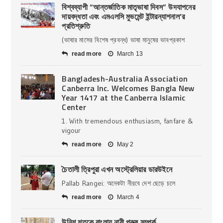
বিশ্বব্যাপী “আন্তর্জাতিক মাতৃভাষা দিবস” উদযাপনের
দায়বদ্ধতা এবং এমএলসি মুভমেন্ট ইন্টারন্যাশনাল’র
প্রতিশ্রুতি
(ভাষার মাসের বিশেষ প্রবন্ধ) ভাষা মানুষের ভাবপ্রকাশ
read more
March 13
Bangladesh-Australia Association
Canberra Inc. Welcomes Bangla New
Year 1417 at the Canberra Islamic
Center
1. With tremendous enthusiasm, fanfare &
vigour
read more
May 2
চৈতালী ত্রিপুরা এখন অস্ট্রেলিয়ার ডারউইনে
Pallab Rangei: অনেকটা নীরবে দেশ ছেড়ে চলে
read more
March 4
উনিশ শতকে বাংলায় নারী পুরুষ সম্পর্ক