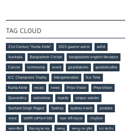
TAG CLOUD
21st Century “Kunta Kinte”
2023 gaaner ashor
adhd
Australia
Bangladesh Cricket
bangladeshi english literature
Cancer
community
event
gaanbaksho
geetoshudha
ICC Champions Trophy
Intergeneration
It is Time
Kunta Kinte
music
news
Priyo Vision
PriyoVision
Quarantiny
radioshow
royalty
sirajus salekin
Sushant Singh Rajput
Sydney
sydney event
youtube
অন্তরা
আইসিসি চ্যাম্পিয়নস ট্রফি
আরজ আলী মাতুব্বর
গৌরচন্দ্রিকা
প্রবাস জীবন
প্রিয় মানুষের শহর
বঙ্গবন্ধু
বঙ্গবন্ধু শেখ মুজিব
বহে যায় দিন