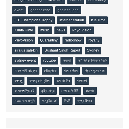
event
gaanbaksho
geetoshudha
ICC Champions Trophy
Intergeneration
It is Time
Kunta Kinte
music
news
Priyo Vision
PriyoVision
Quarantiny
radioshow
royalty
sirajus salekin
Sushant Singh Rajput
Sydney
sydney event
youtube
অন্তরা
আইসিসি চ্যাম্পিয়নস ট্রফি
আরজ আলী মাতুব্বর
গৌরচন্দ্রিকা
প্রবাস জীবন
প্রিয় মানুষের শহর
বঙ্গবন্ধু
বঙ্গবন্ধু শেখ মুজিব
বহে যায় দিন
বাংলাদেশ
বাংলাদেশ ক্রিকেট
মুক্তিযোদ্ধা
মেলবোর্নের চিঠি
রাজাকার
শয়তানের জবানবন্দি
সংস্কৃতির চর্চা
সিডনি
স্বপ্ন-বিধায়ক