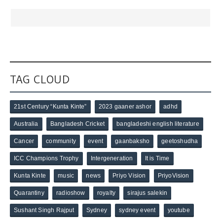
TAG CLOUD
21st Century “Kunta Kinte”
2023 gaaner ashor
adhd
Australia
Bangladesh Cricket
bangladeshi english literature
Cancer
community
event
gaanbaksho
geetoshudha
ICC Champions Trophy
Intergeneration
It is Time
Kunta Kinte
music
news
Priyo Vision
PriyoVision
Quarantiny
radioshow
royalty
sirajus salekin
Sushant Singh Rajput
Sydney
sydney event
youtube