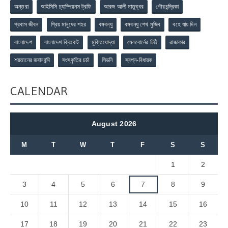
অন্তরা
আইসিসি চ্যাম্পিয়নস ট্রফি
আরজ আলী মাতুব্বর
গৌরচন্দ্রিকা
প্রবাস জীবন
প্রিয় মানুষের শহর
বঙ্গবন্ধু
বঙ্গবন্ধু শেখ মুজিব
বহে যায় দিন
বাংলাদেশ
বাংলাদেশ ক্রিকেট
মুক্তিযোদ্ধা
মেলবোর্নের চিঠি
রাজাকার
শয়তানের জবানবন্দি
সংস্কৃতির চর্চা
সিডনি
স্বপ্ন-বিধায়ক
CALENDAR
August 2026
M
T
W
T
F
S
S
1
2
3
4
5
6
7
8
9
10
11
12
13
14
15
16
17
18
19
20
21
22
23