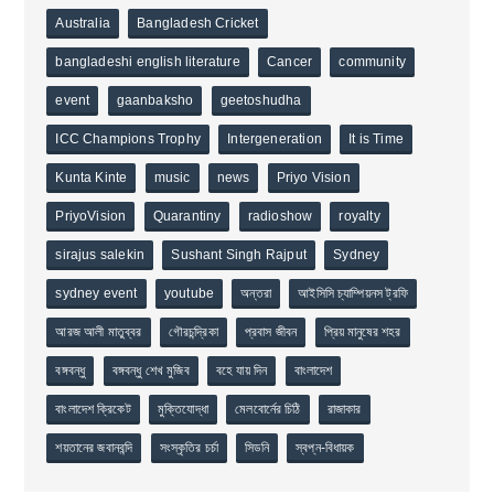
Australia
Bangladesh Cricket
bangladeshi english literature
Cancer
community
event
gaanbaksho
geetoshudha
ICC Champions Trophy
Intergeneration
It is Time
Kunta Kinte
music
news
Priyo Vision
PriyoVision
Quarantiny
radioshow
royalty
sirajus salekin
Sushant Singh Rajput
Sydney
sydney event
youtube
অন্তরা
আইসিসি চ্যাম্পিয়নস ট্রফি
আরজ আলী মাতুব্বর
গৌরচন্দ্রিকা
প্রবাস জীবন
প্রিয় মানুষের শহর
বঙ্গবন্ধু
বঙ্গবন্ধু শেখ মুজিব
বহে যায় দিন
বাংলাদেশ
বাংলাদেশ ক্রিকেট
মুক্তিযোদ্ধা
মেলবোর্নের চিঠি
রাজাকার
শয়তানের জবানবন্দি
সংস্কৃতির চর্চা
সিডনি
স্বপ্ন-বিধায়ক