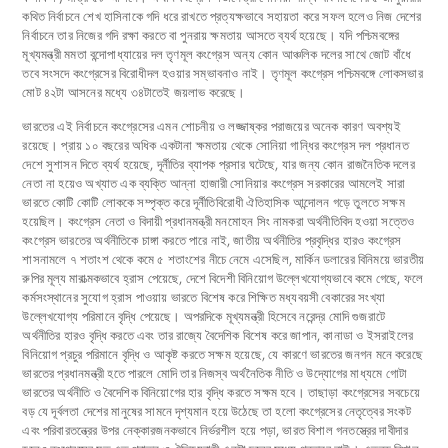
কথিত নির্বাচনে শেখ হাসিনাকে গদি ধরে রাখতে প্রত্যক্ষভাবে সহায়তা করে সফল হলেও নিজ দেশের
নির্বাচনে তার নিজের গদি রক্ষা করতে বা পুনরায় ক্ষমতায় আসতে ব্যর্থ হয়েছে। যদি পশ্চিমবঙ্গের
মূখ্যমন্ত্রী মমতা বন্দোপাধ্যায়ের দল তৃণমূল কংগ্রেস অন্য কোন আঞ্চলিক দলের সাথে জোট বাঁধে
তবে সংসদে কংগ্রেসের বিরোধীদল হওয়ার সম্ভাবনাও নাই। তৃণমূল কংগ্রেস পশ্চিমবঙ্গে লোকসভার
মোট ৪২টা আসনের মধ্যে ৩৪টাতেই জয়লাভ করেছে।
ভারতের এই নির্বাচনে কংগ্রেসের এমন শোচনীয় ও লজ্জাষ্কর পরাজয়ের অনেক কারণ অবশ্যই
রয়েছে। প্রায় ১০ বছরের অধিক একটানা ক্ষমতায় থেকে সোনিয়া গান্ধির কংগ্রেস দল প্রধানত
দেশে সুশাসন দিতে ব্যর্থ হয়েছে, দূর্নীতির ব্যাপক প্রসার ঘটেছে, যার জন্য কোন রাজনৈতিক দলের
নেতা না হয়েও অখ্যাত এক ব্যক্তি আন্না হাজারী সোনিয়ার কংগ্রেস সরকারের আমলেই সারা
ভারতে কোটি কোটি লোককে সম্পৃক্ত করে দূর্নীতিবিরোধী ঐতিহাসিক আন্দোলন গড়ে তুলতে সক্ষম
হয়েছিল। কংগ্রেস নেতা ও বিদায়ী প্রধানমন্ত্রী মনমোহন সিং নামকরা অর্থনীতিবিদ হওয়া সত্তেও
কংগ্রেস ভারতের অর্থনীতিকে চাঙ্গা করতে পারে নাই, জাতীয় অর্থনীতির প্রবৃদ্ধির হারও কংগ্রেস
শাসনামলে ৭ শতাংশ থেকে কমে ৫ শতাংশের নীচে নেমে এসেছিল, মার্কিন ডলারের বিনিময়ে ভারতীয়
রুপির মূল্য মারাত্মকভাবে হ্রাস পেয়েছে, দেশে বিদেশী বিনিয়োগ উল্লেখযোগ্যভাবে কমে গেছে, ফলে
কর্মসংস্থানের সুযোগ হ্রাস পাওয়ায় ভারতে বিশেষ করে শিক্ষিত মধ্যবয়সী বেকারের সংখ্যা
উল্লেখযোগ্য পরিমানে বৃদ্ধি পেয়েছে। অপরদিকে মূখ্যমন্ত্রী হিসেবে নরেন্দ্র মোদি গুজরাটে
অর্থনীতির হারও বৃদ্ধি করতে এবং তার রাজ্যে বৈদেশিক বিশেষ করে জাপান, কানাডা ও ইসরাইলের
বিনিয়োগ প্রচুর পরিমানে বৃদ্ধি ও আকৃষ্ট করতে সক্ষম হয়েছে, যে কারণে ভারতের জনগন মনে করেছে
ভারতের প্রধানমন্ত্রী হতে পারলে মোদি তার নিজস্ব অর্থনৈতিক নীতি ও উদ্যোগের মাধ্যমে গোটা
ভারতের অর্থনীতি ও বৈদেশিক বিনিয়োগের হার বৃদ্ধি করতে সক্ষম হবে। তাছাড়া কংগ্রেসের সবচেয়ে
বড় যে দূর্বলতা দেশের মানুষের সামনে দৃশ্যমান হয়ে উঠেছে তা হলো কংগ্রেসের নেতৃত্বের সংকট
এবং পরিবারতন্ত্রের উপর নেক্কারজনকভাবে নির্ভরশীল হয়ে পড়া, ভারত বিশাল গনতস্ত্রের দাবীদার