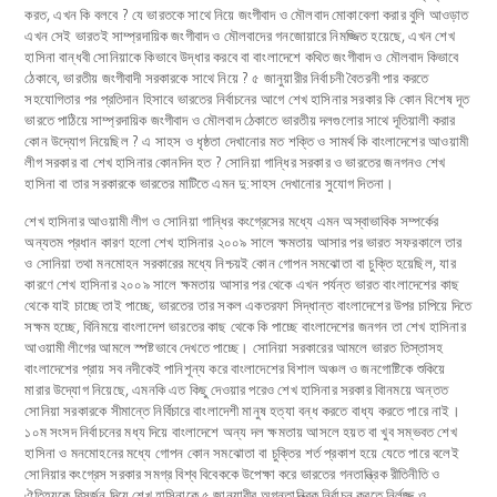
করত, এখন কি বলবে ? যে ভারতকে সাথে নিয়ে জংগীবাদ ও মৌলবাদ মোকাবেলা করার বুলি আওড়াত
এখন সেই ভারতই সাম্প্রদায়িক জংগীবাদ ও মৌলবাদের গনজোয়ারে নিমজ্জিত হয়েছে, এখন শেখ
হাসিনা বান্ধবী সোনিয়াকে কিভাবে উদ্ধার করবে বা বাংলাদেশে কথিত জংগীবাদ ও মৌলবাদ কিভাবে
ঠেকাবে, ভারতীয় জংগীবাদী সরকারকে সাথে নিয়ে ? ৫ জানুয়ারীর নির্বাচনী বৈতরনী পার করতে
সহযোগিতার পর প্রতিদান হিসাবে ভারতের নির্বাচনের আগে শেখ হাসিনার সরকার কি কোন বিশেষ দূত
ভারতে পাঠিয়ে সাম্প্রদায়িক জংগীবাদ ও মৌলবাদ ঠেকাতে ভারতীয় দলগুলোর সাথে দূতিয়ালী করার
কোন উদ্যোগ নিয়েছিল ? এ সাহস ও ধৃষ্ঠতা দেখানোর মত শক্তি ও সামর্থ কি বাংলাদেশের আওয়ামী
লীগ সরকার বা শেখ হাসিনার কোনদিন হত ? সোনিয়া গান্ধির সরকার ও ভারতের জনগনও শেখ
হাসিনা বা তার সরকারকে ভারতের মাটিতে এমন দু:সাহস দেখানোর সুযোগ দিতনা।
শেখ হাসিনার আওয়ামী লীগ ও সোনিয়া গান্ধির কংগ্রেসের মধ্যে এমন অস্বাভাবিক সম্পর্কের
অন্যতম প্রধান কারণ হলো শেখ হাসিনার ২০০৯ সালে ক্ষমতায় আসার পর ভারত সফরকালে তার
ও সোনিয়া তথা মনমোহন সরকারের মধ্যে নিশ্চয়ই কোন গোপন সমঝোতা বা চুক্তি হয়েছিল, যার
কারণে শেখ হাসিনার ২০০৯ সালে ক্ষমতায় আসার পর থেকে এখন পর্যন্ত ভারত বাংলাদেশের কাছ
থেকে যাই চাচ্ছে তাই পাচ্ছে, ভারতের তার সকল একতরফা সিদ্ধান্ত বাংলাদেশের উপর চাপিয়ে দিতে
সক্ষম হচ্ছে, বিনিময়ে বাংলাদেশ ভারতের কাছ থেকে কি পাচ্ছে বাংলাদেশের জনগন তা শেখ হাসিনার
আওয়ামী লীগের আমলে স্পষ্টভাবে দেখতে পাচ্ছে। সোনিয়া সরকারের আমলে ভারত তিস্তাসহ
বাংলাদেশের প্রায় সব নদীকেই পানিশূন্য করে বাংলাদেশের বিশাল অঞ্চল ও জনগোষ্টিকে শুকিয়ে
মারার উদ্যোগ নিয়েছে, এমনকি এত কিছু দেওয়ার পরেও শেখ হাসিনার সরকার বিানময়ে অন্তত
সোনিয়া সরকারকে সীমান্তে নির্বিচারে বাংলাদেশী মানুষ হত্যা বন্ধ করতে বাধ্য করতে পারে নাই।
১০ম সংসদ নির্বাচনের মধ্য দিয়ে বাংলাদেশে অন্য দল ক্ষমতায় আসলে হয়ত বা খুব সম্ভবত শেখ
হাসিনা ও মনমোহনের মধ্যে গোপন কোন সমঝোতা বা চুক্তির শর্ত প্রকাশ হয়ে যেতে পারে বলেই
সোনিয়ার কংগ্রেস সরকার সমগ্র বিশ্ব বিবেককে উপেক্ষা করে ভারতের গনতান্ত্রিক রীতিনীতি ও
ঐতিহ্যকে বিসর্জন দিয়ে শেখ হাসিনাকে ৫ জানুয়ারীর অগনতান্ত্রিক নির্বাচন করতে নির্লজ্জ ও