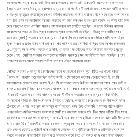
বাংলাদেশের মানুষ কাকে ভোট দিয়ে কাকে ক্ষমতায় বসাবে এটা একান্তই বাংলাদেশের জনগনের
ইচ্ছা ও মতামতের বিষয়, এ ব্যাপারে অন্য কোন বা প্রতিবেশী দেশ কি এভাবে প্রভাব খাটাতে পারে
? বিশ্বের বৃহত্তম গনতান্ত্রিক দেশের দাবীদার ভারতের সোনিয়া তথা কংগ্রেস সরকারের বাংলাদেশের
ব্যাপারে এমন অগনতান্ত্রিক আচরন ভারতের সাধারন জনগনও তখন পছন্দ করেনি, এ জন্য তার নিজ
দেশ ভারতেও তখন সোনিয়া সরকার ব্যাপকভাবে সমালোচিত হয়েছিল, ভারতের বিভিন্ন নামকরা
সংবাদপত্রে তখন এ নিয়ে প্রচুর সমালোচামূলক লেখালেখি হয়েছিল। কিন্তু শেখ হাসিনাকে (
ভারতের স্বার্থে ) ক্ষমতায় রাখার জন্য সোনিয়া গান্ধি তার দেশ ও দলের ঐতিহ্যবাহী গনতান্ত্রিক
মূল্যবোধকেও তখন বিসর্জন দিয়েছিল। শেখ হাসিনার মত সোনিয়া গান্ধিও তার দেশের জনগনের
øায়ূর স্পন্দন উপলব্ধি করতে পারে নাই, যে কারণে কংগ্রেসের সাথে ভারতের জনগনের দূরত্ব
বেড়ে গেছে, সোনিয়া সরকার বাংলাদেশের হাসিনা সরকারের মত জনবিচ্ছিন্ন হয়ে পড়েছিল। তার
দলের পরাজয়ের অতল গহ্বরে তলিয়ে যাওয়ার এটাও অন্যতম কারণ।
সোনিয়া সরকার ৫ জানুয়ারীর নির্বাচনের আগে বাংলাদেশে বিশেষ দূত পাঠিয়ে এরশাদের কাছে
“আশংকা” প্রকাশ করে বলেছিল কথিত জংগী ও মৌলবাদের উত্থান ঠেকাতে হলে বি,এন,পি-
জামায়াতকে ঠেকাতে হবে, অর্থাৎ বি,এন,পি-জামায়াত যাতে নির্বাচনে আসতে না পারে, শেখ হাসিনা
যাতে একতরফা নির্বাচন করে ক্ষমতায় থাকতে পারে। কথায় বলে অন্যের জন্য গর্ত করলে সেই গর্তে
নিজেকেই পড়তে হয়। শেখ হাসিনার আওয়ামী লীগকে ক্ষমতায় রাখার জন্য সোনিয়া গান্ধি
বাংলাদেশে কথিত জংগীবাদ-মৌলবাদ ঠেকাতে এসেছিল, অথচ তার নিজ দেশের জংগীবাদ-মৌলবাদ
ঠেকাতে সে ও তার কংগ্রেস দল সম্পূর্ন ব্যর্থ হয়েছে, কট্টর হিন্দু মৌলবাদী ও সাম্প্রদায়িক শক্তি
এবার কথিত ধর্মনিরপেক্ষতার ধ্বজাধারী সোনিয়ার কংগ্রেস দলকে হাই-কিক মেরে উড়িয়ে দিয়ে সারা
ভারতকে দানবের মত গ্রাস করেছে। আর এইপারে বসে শেখ হাসিনা ও তার দল আওয়ামী লীগ এখন
মাথায় হাত দিয়ে “বান্ধবীর” পরাজয়ের হতাশা প্রত্যক্ষ করছে। শেখ হাসিনা ভারত সফরে গিয়ে
এবং দেশের ভেতরেও প্রায়ই বলে বেড়াত বাংলাদেশে তার দৃষ্টিতে জংগীবাদ ও মৌলবাদ মোকাবেলা
করতে আঞ্চলিক সহযোগিতা বিশেষ করে ভারতকে সাথে নিয়ে যৌথভাবে কাজ করার ইচ্ছা ব্যক্ত