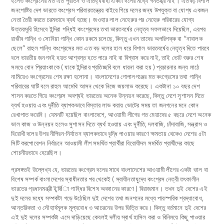
হলেও কংগ্রেসের মত এত পুরাতন ও ঐতিহ্যবাহী একটা দলের মধ্যে গনতন্ত্র নাই। এতবড় বিশাল
জনগোষ্টির দেশ ভারতে কংগ্রেস পরিবারতন্ত্রের বাইরে গিয়ে দলের জন্য উপযুক্ত বা যোগ্য একজন
নেতা তৈরী করতে চরমভাবে ব্যর্থ হচ্ছে। জওহার লাল নেহেরুর পর নেহেরু পরিবারের যোগ্য
উত্তরসূরি হিসেবে ইন্দিরা গন্ধিই কংগ্রেসের তথা ভারতবর্ষের নেতৃত্ব সফলভাবে দিয়েছিল, এরপর
রাজীব গান্ধি ও সোনিয়া গান্ধি কোন রকমে চলেছে, কিন্তু এখন তাদের অপরিপক্ক বা “নাবালক
ছেলে” রাহুল গান্ধি কংগ্রেসের মত এত বড় দলের হাল ধরে বিশাল ভারতবর্ষের নেতৃত্ব দিতে পারবে
বলে ভারতীয় জনগনই হয়ত আশ্বস্ত হতে পারে নাই বা বিশ্বাস করে নাই, তাই ভোট শুরুর শেষ
সময়ে বোন প্রিয়াংকাকে ( যাকে ইন্দিরার প্রতিচ্ছবি বলে ধারনা করা হয় ) প্রচারনার জন্য মাঠে
নামিয়েও কংগ্রেসের শেষ রক্ষা হলোনা। বাংলাদেশের গোপালগঞ্জের মত কংগ্রেসের তথা গান্ধি
পরিবারের ঘাটি বলে রাহুল আমেথি আসন থেকে নিজে জয়লাভ করেছে। একটানা ১০ বছর দেশ
শাসন করতে গিয়ে কংগ্রেস অবশ্যই ভারতের অনেক উন্নয়ন করেছে, কিন্তু দেশে সুশাসন দিতে
ব্যর্থ হওয়ায় এবং দূর্নীতি ব্যাপকভাবে বিস্তার লাভ করায় ভোটের সময় তা জনগনের মনে কোন
রেখাপাত করেনি। যেমনটি হয়েছিল বাংলাদেশে, আওয়ামী লীগের গত মেয়াদের ৫ বছরে দেশে অনেক
ভাল কাজ ও উন্নয়ন হলেও সুশাসন দিতে ব্যর্থ হওয়ায় এবং দূর্নীতি, দলবাজি, চাঁদাবাজি, সন্ত্রাস ও
বিরোধী দলের উপর নীপিরন-নির্যাতন ব্যাপকভাবে বৃদ্ধি পাওয়ার কারণে ক্ষমতায় থেকেও দেশের ৫টা
সিটি করপোরেশন নির্বাচনে আওয়ামী লীগ সমর্থিত প্রার্থীরা বিরোধীদল সমর্থিত প্রার্থীদের কাছে
শোচনীয়ভাবে হেরেছিল।
প্রসঙ্গতই উল্লেখ্য যে, ভারতের কংগ্রেস দলের সাথে বাংলাদেশের আওয়ামী লীগের একটা ভাল বা
বিশেষ সম্পর্ক বাংলাদেশের স্বাধীনতার পর থেকেই ( স্বাধীনতাযুদ্ধে কংগ্রেস নেত্রী তৎকালীন
ভারতের প্রধানমন্ত্রী ইন্দিÍা গান্ধির বিশেষ অবদানের কারণে ) বিরাজমান। তখন দুই দেশের এই
দুই দলের মধ্যে সম্পর্কটা গড়ে উঠেছিল দুই দেশের তথা জনগনের মধ্যে পারস্পরিক শ্রদ্ধাবোধ,
আন্তরিকতা ও সৌহার্দমূলক মূল্যবোধ ও আচরনের উপর ভিত্তি করে। কিন্তু বর্তমানে দুই দেশের
এই দুই দলের সম্পর্কটা এসে দাড়িয়েছে কেবলই দলীয় স্বার্থ হাসিল করা ও বিনিময়ে কিছু পাওয়ার