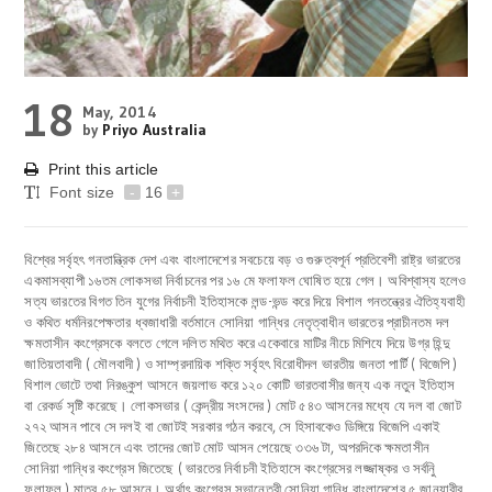
18
May, 2014
by
Priyo Australia
Print this article
Font size
-
16
+
বিশ্বের সর্বৃহৎ গনতান্ত্রিক দেশ এবং বাংলাদেশের সবচেয়ে বড় ও গুরুত্বপূর্ন প্রতিবেশী রাষ্ট্র ভারতের
একমাসব্যাপী ১৬তম লোকসভা নির্বাচনের পর ১৬ মে ফলাফল ঘোষিত হয়ে গেল। অবিশ্বাস্য হলেও
সত্য ভারতের বিগত তিন যুগের নির্বাচনী ইতিহাসকে লন্ড-ভন্ড করে দিয়ে বিশাল গনতন্ত্রের ঐতিহ্যবাহী
ও কথিত ধর্মনিরপেক্ষতার ধ্বজাধারী বর্তমানে সোনিয়া গান্ধির নেতৃত্বাধীন ভারতের প্রাচীনতম দল
ক্ষমতাসীন কংগ্রেসকে বলতে গেলে দলিত মথিত করে একেবারে মাটির নীচে মিশিযে দিয়ে উগ্র হিন্দু
জাতিয়তাবাদী ( মৌলবাদী ) ও সাম্প্রদায়িক শক্তি সর্বৃহৎ বিরোধীদল ভারতীয় জনতা পার্টি ( বিজেপি )
বিশাল ভোটে তথা নিরঙ্কুশ আসনে জয়লাভ করে ১২০ কোটি ভারতবাসীর জন্য এক নতুন ইতিহাস
বা রেকর্ড সৃষ্টি করেছে। লোকসভার ( কেন্দ্রীয় সংসদের ) মোট ৫৪৩ আসনের মধ্যে যে দল বা জোট
২৭২ আসন পাবে সে দলই বা জোটই সরকার গঠন করবে, সে হিসাবকেও ডিঙ্গিয়ে বিজেপি একাই
জিতেছে ২৮৪ আসনে এবং তাদের জোট মোট আসন পেয়েছে ৩৩৬ টা, অপরদিকে ক্ষমতাসীন
সোনিয়া গান্ধির কংগ্রেস জিতেছে ( ভারতের নির্বাচনী ইতিহাসে কংগ্রেসের লজ্জাষ্কর ও সর্বনিু
ফলাফল ) মাত্র ৫৮ আসনে। অর্থাৎ কংগ্রেস সভানেত্রী সোনিয়া গান্ধি বাংলাদেশের ৫ জানুয়ারীর