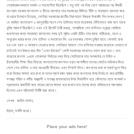
নেক্কারজনকভাবে সমর্থন ও সহযোগিতা দিয়েছিল। শুধু তাই নয় নিজ দেশে পরাজয়ের পর বিদায়ী
কংগ্রেস সরকার বাংলাদেশ ও চীনের ব্যাপারে তার সরকারের বিভিন্ন নীতি ও অবস্থান ব্যাখ্যা করে
যাওয়ার উদ্যোগ নিয়েছে, সোনিয়া সরকারের জাতীয় নিরাপত্তা বিষয়ক উপদেষ্টা শিব সংকর মেনন (
যে ব্যক্তি বাংলাদেশে ৫ জানুয়ারীর আগে শেখ হাসিনার সাথে কয়েকবার টেলিফোনে কথা বলে তাকে
বুদ্ধি পরামর্শ দিয়েছিল ) এখন এই রিপোর্ট তৈরী করছে, অপরদিকে শেখ হাসিনাও নরেন্দ্র মোদিকে
জয়লাভের জন্য শুভেচাছা জানানোর সময় দুই পৃষ্ঠার একটা চিঠিও তার কাছে পাঠিয়েছে, হয়ত এ
অনুরোধ করার জন্য শেখ হাসিনা ও মনমোহন সিং এর মধ্যকার গোপন চুক্তি যাতে গোপনই রাখা
হয় এবং হয়ত এ আশ্বাস দেওয়ার জন্য সোনিয়ার আমলে শেখ হাসিনার সরকার ভারতকে যেভাবে না
চাইতেই সব উজার করে দিত “এমন উদারতা” মোদি সরকারের আমলেও বহাল রাখা হবে। তবে
ভারতের জনগন ১৬তম লোকসভা নির্বাচের মধ্য দিয়ে সোনিয়াকে তার অপকর্মের যে উচিত ও
চিরস্মরনীয় শিক্ষা দিয়ে দিয়েছে বাংলাদেশের জনগনও হয়ত আগামীতে তাদের ভোটের অধিকার ফিরে
পেলে শেখ হাসিনা ও তার আওয়ামী লীগকেও এমন শিক্ষাই দিবে। জনগনের কথা বা স্বার্থ ভুলে গিয়ে
যারা নিজের ক্ষমতা ধরে রাখা বা দলের স্বার্থ রক্ষা করার জন্য জনগনের উপর নির্ভর না করে রাষ্ট্রীয়
সশস্ত্র শক্তি ও দলীয় সন্ত্রাসী ও সশস্ত্র ক্যাডারদের উপর নির্ভরশীল হয়ে কৌশলের নামে অপকর্ম ও
প্রতারনার রাজনীতি করে গায়ের জোরে ক্ষমতা ধরে রাখতে চায় তাদের জন্য ভবিষ্যতের পরুস্কার
হিসেবে এমন পরিনামই নির্দিষ্ট করা থাকে।
লেখক : জাহিদ হাসান,
রিয়াদ, সউদী আরব।
Place your ads here!