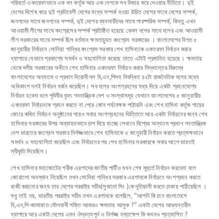
পরিবর্তে একতরফাভাবে এক দল কর্তৃক আর এক দেশকে সব উজার করে দেওয়ার নীতিতে। দুই
দেশের বিশেষ করে দুই প্রতিবেশী দেশের মধ্যে সম্পর্ক হওয়া উচিত দেশের সাথে দেশের সম্পর্ক,
জনগনের সাথে জনগনের সম্পর্ক, দুই দেশের ব্যবসায়ীদের সাথে পারষ্পরিক সম্পর্ক, কিন্তু এখন
আওয়ামী লীগের সাথে কংগ্রেসের সম্পর্ক প্রতিষ্ঠিত হয়েছে কেবল দলের সাথে দলের এবং আওয়ামী
লীগ সরকারের সাথে সম্পর্ক ছিল বর্তমান ক্ষমতাচ্যুত কংগ্রেস সরকারের । বাংলাদেশের বিগত ৫
জানুয়ারীর নির্বাচনে সোনিয়া গান্ধির কংগ্রেস সরকার শেখ হাসিনাকে একতরফা নির্বাচন করার
ব্যাপারে যেভাবে প্রকাশ্যে সমর্থন ও সহযোগিতা করেছে তাতে এটাই প্রমানিত হয়েছে। ক্ষমতায়
থেকে দলীয় সরকারের অধীনে শেখ হাসিনার একতরফা নির্বাচন করার সিদ্ধান্তের বিরুদ্ধে
বাংলাদেশের অন্যতম ও প্রধান বিরোধী দল বি,এন,পিসহ নিবন্ধিত ৪২টা রাজনৈতিক দলের মধ্যে
অধিকাংশ দলই নির্বাচন বর্জন করেছিল। সব দলের অংশগ্রহনের মধ্য দিয়ে একটা গ্রহনযোগ্য
নির্বাচন হবেনা বলে পৃথিবীর বৃহৎ গনতান্ত্রিক দেশ ও সংস্থাসমূহ যেখানে বাংলাদেশের ৫ জানুয়ারীর
একতরফা নির্বাচনকে গ্রহন করতে না পেরে কোন পর্যবেক্ষক পাঠায়নি এবং শেখ হাসিনা কর্তৃক গায়ের
জোরে কথিত নির্বাচন অনুষ্ঠানের পরেও সবার অংশগ্রহনের ভিত্তিতে আর একটা নির্বাচনের জন্য শেখ
হাসিনার সরকারের উপর অব্যাহতভাবে চাপ দিয়ে যাচ্ছে সেখানে বিশ্বের অন্যতম প্রধান গনতান্ত্রিক
দেশ ভারতের কংগ্রেস সরকার নির্লজ্জভাবে শেখ হাসিনাকে ৫ জানুয়ারী নির্বাচন করতে প্রত্যক্ষভাবে
সমর্ধন ও সহযোগিতা করেছিল এবং নির্বাচনের পর শেখ হাসিনার সরকারকে সবার আগে ভারতই
স্বীকৃতি দিয়েছিল।
শেখ হাসিনার মহাজোটের শরীক এরশাদের জাতীয় পার্টিও যখন শেষ মূহুর্তে নির্বাচন করবেনা বলে
জোরালো অবস্থান নিয়েছিল তখন সোনিয়া গান্ধির সরকার এরশাদকে নির্বাচনে অংশগ্রহন করতে
রাজী করানোর জন্য তার দেশের পররাষ্ট্র সচীব(সুজাতা সিং )কে দূতিয়ালী করতে ঢাকায় পাঠিয়েছিল ।
শুধু তাই নয়, ভারতীয় পররাষ্ট্র সচীব তখন এরশাদকে বলেছিল, “আপনি কি চান বাংলাদেশে
বি,এন,পি-জামায়াত মৌলবাদী শক্তি আবারও ক্ষমতায় আসুক ?” একটা দেশের আভ্যন্তরীন
ব্যাপারে আর একটা দেশের এমন ঔদ্ধত্যপূর্ন ও নির্লজ্জ হস্তক্ষেপ কি কখনও প্রত্যাশিত ?