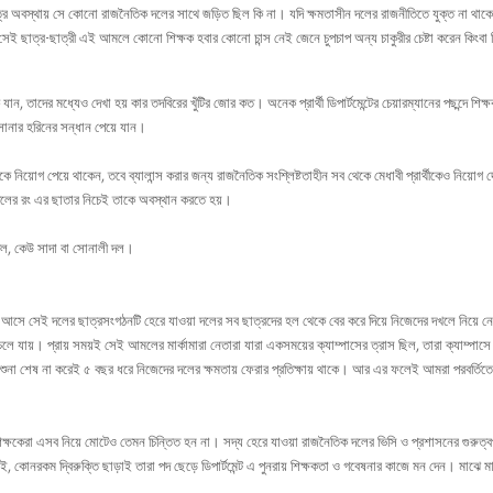
াত্র অবস্থায় সে কোনো রাজনৈতিক দলের সাথে জড়িত ছিল কি না। যদি ক্ষমতাসীন দলের রাজনীতিতে যুক্ত না থাক
সেই ছাত্র-ছাত্রী এই আমলে কোনো শিক্ষক হবার কোনো চান্স নেই জেনে চুপচাপ অন্য চাকুরীর চেষ্টা করেন কিংবা
যান, তাদের মধ্যেও দেখা হয় কার তদবিরের খুঁটির জোর কত। অনেক প্রার্থী ডিপার্টমেন্টের চেয়ারম্যানের পছন্দে শিক্
সোনার হরিনের সন্ধান পেয়ে যান।
কে নিয়োগ পেয়ে থাকেন, তবে ব্যালান্স করার জন্য রাজনৈতিক সংশ্লিষ্টতাহীন সব থেকে মেধাবী প্রার্থীকেও নিয়োগ দ
 দলের রং এর ছাতার নিচেই তাকে অবস্থান করতে হয়।
 দল, কেউ সাদা বা সোনালী দল।
আসে সেই দলের ছাত্রসংগঠনটি হেরে যাওয়া দলের সব ছাত্রদের হল থেকে বের করে দিয়ে নিজেদের দখলে নিয়ে ন
 যায়। প্রায় সময়ই সেই আমলের মার্কামারা নেতারা যারা একসময়ের ক্যাম্পাসের ত্রাস ছিল, তারা ক্যাম্পাসে 
শুনা শেষ না করেই ৫ বছর ধরে নিজেদের দলের ক্ষমতায় ফেরার প্রতিক্ষায় থাকে। আর এর ফলেই আমরা পরবর্তিতে চ
ক্ষকেরা এসব নিয়ে মোটেও তেমন চিন্তিত হন না। সদ্য হেরে যাওয়া রাজনৈতিক দলের ভিসি ও প্রশাসনের গুরুত্বপূ
 কোনরকম দ্বিরুক্তি ছাড়াই তারা পদ ছেড়ে ডিপার্টমেন্ট এ পুনরায় শিক্ষকতা ও গবেষনার কাজে মন দেন। মাঝে ম