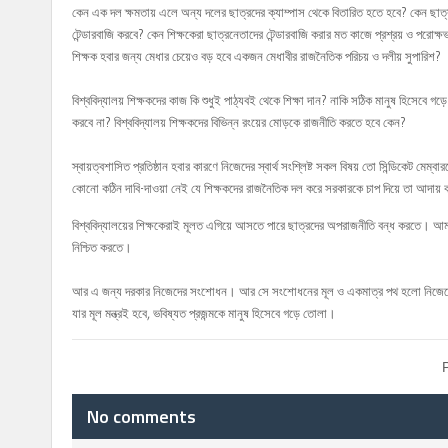
কেন এক দল ক্ষমতায় এলে অন্য দলের ছাত্রদের ক্যাম্পাস থেকে বিতারিত হতে হবে? কেন ছাত্র
টেন্ডারবাজি করবে? কেন শিক্ষকেরা ছাত্রনেতাদের টেন্ডারবাজি করার মত কাজে প্রশ্রয় ও পরোক্ষ
শিক্ষক হবার জন্য মেধার চেয়েও বড় হবে একজন মেধাবীর রাজনৈতিক পরিচয় ও দলীয় সুপারিশ?
বিশ্ববিদ্যালয় শিক্ষকদের কাজ কি শুধুই পাঠ্যবই থেকে শিক্ষা দান? নাকি সঠিক মানুষ হিসেবে
করবে না? বিশ্ববিদ্যালয় শিক্ষকদের বিভিন্ন রংয়ের মোড়কে রাজনীতি করতে হবে কেন?
স্বায়ত্বশাসিত প্রতিষ্ঠান হবার কারণে নিজেদের স্বার্থ সংশ্লিষ্ট সকল বিষয় তো সিন্ডিকেট ম
কোনো কঠিন দাবি-দাওয়া নেই যে শিক্ষকদের রাজনৈতিক দল করে সরকারকে চাপ দিয়ে তা আদায় ক
বিশ্ববিদ্যালয়ের শিক্ষকেরাই মূলত এগিয়ে আসতে পারে ছাত্রদের অপরাজনীতি বন্ধ করতে। আমর
নিশ্চিত করতে।
আর এ জন্য দরকার নিজেদের সংশোধন। আর সে সংশোধনের মূল ও একমাত্র পথ হলো নিজেদের মধ্যে
যার মূল মন্ত্রই হবে, ভবিষ্যত প্রজন্মকে মানুষ হিসেবে গড়ে তোলা।
No comments