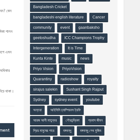
Bangladesh Cricket
েবেন? কেন
bangladeshi english literature
Cancer
community
event
gaanbaksho
ূমিকা পালন
geetoshudha
ICC Champions Trophy
Intergeneration
It is Time
াদেশে এমন
Kunta Kinte
music
news
Priyo Vision
PriyoVision
 অধিকার
Quarantiny
radioshow
royalty
sirajus salekin
Sushant Singh Rajput
নিচে থাকা।
Sydney
sydney event
youtube
অন্তরা
আইসিসি চ্যাম্পিয়নস ট্রফি
আরজ আলী মাতুব্বর
গৌরচন্দ্রিকা
প্রবাস জীবন
mment
প্রিয় মানুষের শহর
বঙ্গবন্ধু
বঙ্গবন্ধু শেখ মুজিব