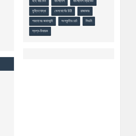
বহে যায় দিন
বাংলাদেশ
বাংলাদেশ ক্রিকেট
মুক্তিযোদ্ধা
মেলবোর্নের চিঠি
রাজাকার
শয়তানের জবানবন্দি
সংস্কৃতির চর্চা
সিডনি
স্বপ্ন-বিধায়ক