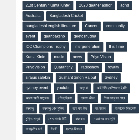
21st Century “Kunta Kinte”
2023 gaaner ashor
adhd
Australia
Bangladesh Cricket
bangladeshi english literature
Cancer
community
event
gaanbaksho
geetoshudha
ICC Champions Trophy
Intergeneration
It is Time
Kunta Kinte
music
news
Priyo Vision
PriyoVision
Quarantiny
radioshow
royalty
sirajus salekin
Sushant Singh Rajput
Sydney
sydney event
youtube
অন্তরা
আইসিসি চ্যাম্পিয়নস ট্রফি
আরজ আলী মাতুব্বর
গৌরচন্দ্রিকা
প্রবাস জীবন
প্রিয় মানুষের শহর
বঙ্গবন্ধু
বঙ্গবন্ধু শেখ মুজিব
বহে যায় দিন
বাংলাদেশ
বাংলাদেশ ক্রিকেট
মুক্তিযোদ্ধা
মেলবোর্নের চিঠি
রাজাকার
শয়তানের জবানবন্দি
সংস্কৃতির চর্চা
সিডনি
স্বপ্ন-বিধায়ক