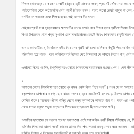
শিক্ষক হবার জন্য যে কয়জন মেধাবী ছাত্র-ছাত্রী আবেদন করেন, প্রথমেই খোঁজ নেয়া হয়, ছ
প্রতিযোগিতা থেকে অটোমেটিক সেই প্রার্থী ছিটকে পড়েন। যতই ভালো রেজাল্ট থাকুক না কেন, 
সমর্থিত দল ক্ষমতায় এলে শিক্ষক হবেন সেই আশায় দিন গুনেন।
সেইসব প্রার্থী যারা ছাত্রাবস্থায় ক্ষমতাসীন দলকে সমর্থন করে শিক্ষক হবার প্রতিযোগিতায় টিকে 
কিংবা উপরমহল থেকে শক্ত সুপারিশ এলে মাঝারিমানের রেজাল্ট নিয়েও শিক্ষকতার চাকুরী নামক 
তবে একথাও ঠিক যে, নির্ভেজাল দলীয় নিয়োগের প্রার্থী যদি মেধা তালিকার কিছুটা পিছনের দিক থে
পরিলক্ষিত হয়ে থাকে। তবে অলিখিত শর্ত হিসেবে যেই শিক্ষকেরা যে আমলে নিয়োগ পান, সেই
এভাবেই দিনের পর দিন, বিশ্ববিদ্যালয়গুলোতে শিক্ষকদের মাঝে চলছে রংয়ের খেলা। কেউ নীল
২.
আমাদের দেশের বিশ্ববিদ্যালয়গুলোতে খুব কমন একটা বিষয় “হল দখল”। যখন যে দল ক্ষমতায় 
রক্তপাতের আশংকায় অবশ্য হেরে যাওয়া দলের ছাত্ররা এমনিতেই হল ছেড়ে নিরাপদ আশ্রয়ে চলে
ঘোষিত থাকে। অনেকে পরীক্ষা পর্যন্ত দেয়ার জন্য ক্যাম্পাসে আসতে পারে না। ফলে এরা পড়া
পেকে যাওয়া স্কুলে পড়ুয়া সন্তানের পিতাকেও ছাত্রনেতা হিসেবে দেখতে পারি।
ওপরদিকে ছাত্রদের চর দখলের মত হল দখলগুলো এতই স্বাভাবিক একটি বিষয়ে দাঁড়িয়েছে যে, শি
অধিষ্ঠিত শিক্ষকেরা ভালো করেই জানেন তাদের দিন শেষ, ক্ষমতা ছেড়ে দেবার সময় এসেছে। তাই,
সমিতির নির্বাচন ও নিজেদের স্বার্থবিরোধী বা স্বার্থের জন্য নড়ে চড়ে উঠেন!!