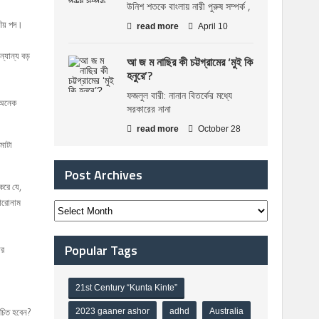
উনিশ শতকে বাংলায় নারী পুরুষ সম্পর্ক ,
নীয় পদ।
read more
April 10
্যান্য বড়
আ জ ম নাছির কী চট্টগ্রামের ‘মুই কি
হনুরে’?
ফজলুল বারী: নানান বিতর্কের মধ্যে
র অনেক
সরকারের নানা
read more
October 28
মোটা
Post Archives
করে যে,
শিরোনাম
Popular Tags
ের
21st Century “Kunta Kinte”
রিচিত হবেন?
2023 gaaner ashor
adhd
Australia