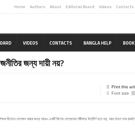
Home
Authors
About
Editorial Board
Videos
Contacts
BOARD
VIDEOS
CONTACTS
BANGLA HELP
BOOK
জনীতির জন্য দায়ী নয়?
Print this art
Font size
-
 শিক্ষক হিসেবে যোগদান করার জন্য আরও একটি বিশেষ যোগ্যতার পরীক্ষায় উত্তীর্ণ হতে হয়, আর তাহল তার রাজন