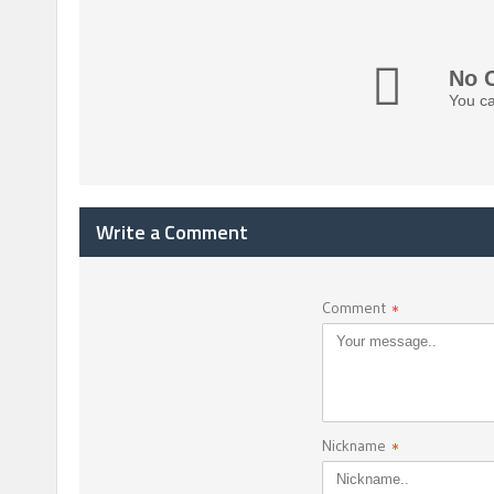
No 
You ca
Write a Comment
Comment
*
Nickname
*