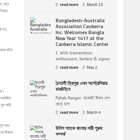
েন, তবে
read more
March 13
 নিজের
Bangladesh-Australia
Association Canberra
ষক হন,
Inc. Welcomes Bangla
New Year 1417 at the
Canberra Islamic Center
েয়ার ঘটনা
1. With tremendous
enthusiasm, fanfare & vigour
read more
May 2
চৈতালী ত্রিপুরা এখন অস্ট্রেলিয়ার
ডারউইনে
েয়।
Pallab Rangei: অনেকটা নীরবে দেশ
অবাঞ্চিত
ছেড়ে চলে
ুল-দাড়ি
read more
March 4
র্ণ পদে
উনিশ শতকে বাংলায় নারী পুরুষ
াঝে শিক্ষক
সম্পর্ক