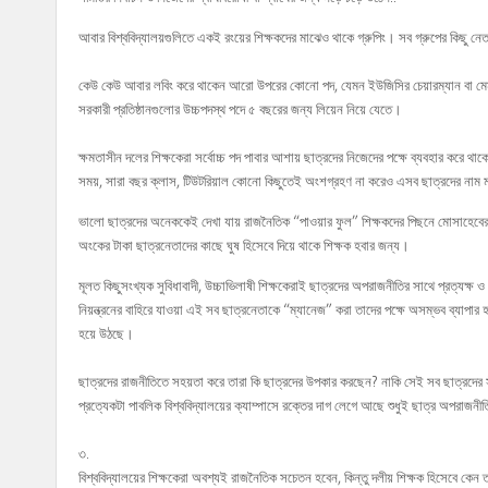
আবার বিশ্ববিদ্যালয়গুলিতে একই রংয়ের শিক্ষকদের মাঝেও থাকে গ্রুপিং। সব গ্রুপের কিছু নেত
কেউ কেউ আবার লবিং করে থাকেন আরো উপরের কোনো পদ, যেমন ইউজিসির চেয়ারম্যান বা মেম্বার, 
সরকারী প্রতিষ্ঠানগুলোর উচ্চপদস্থ পদে ৫ বছরের জন্য লিয়েন নিয়ে যেতে।
ক্ষমতাসীন দলের শিক্ষকেরা সর্বোচ্চ পদ পাবার আশায় ছাত্রদের নিজেদের পক্ষে ব্যবহার করে থ
সময়, সারা বছর ক্লাস, টিউটরিয়াল কোনো কিছুতেই অংশগ্রহণ না করেও এসব ছাত্রদের নাম মাত্র প
ভালো ছাত্রদের অনেককেই দেখা যায় রাজনৈতিক “পাওয়ার ফুল” শিক্ষকদের পিছনে মোসাহেবের ম
অংকের টাকা ছাত্রনেতাদের কাছে ঘুষ হিসেবে দিয়ে থাকে শিক্ষক হবার জন্য।
মূলত কিছুসংখ্যক সুবিধাবাদী, উচ্চাভিলাষী শিক্ষকেরাই ছাত্রদের অপরাজনীতির সাথে প্রত্যক
নিয়ন্ত্রনের বাহিরে যাওয়া এই সব ছাত্রনেতাকে “ম্যানেজ” করা তাদের পক্ষে অসম্ভব ব্যাপা
হয়ে উঠছে।
ছাত্রদের রাজনীতিতে সহয়তা করে তারা কি ছাত্রদের উপকার করছেন? নাকি সেই সব ছাত্রদের 
প্রত্যেকটা পাবলিক বিশ্ববিদ্যালয়ের ক্যাম্পাসে রক্তের দাগ লেগে আছে শুধুই ছাত্র অপরাজন
৩.
বিশ্ববিদ্যালয়ের শিক্ষকেরা অবশ্যই রাজনৈতিক সচেতন হবেন, কিন্তু দলীয় শিক্ষক হিসেবে কেন 