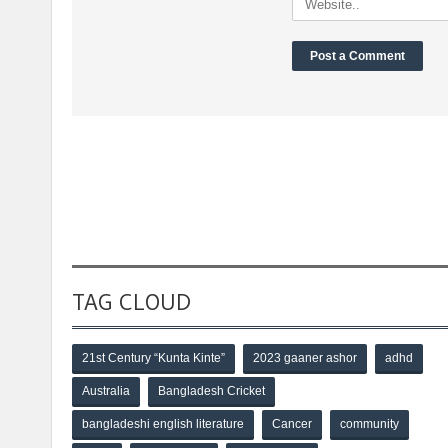
TAG CLOUD
21st Century “Kunta Kinte”
2023 gaaner ashor
adhd
Australia
Bangladesh Cricket
bangladeshi english literature
Cancer
community