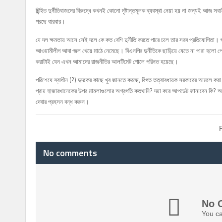
চিন্হিত দুর্নীতিবাজদের বিরুদ্ধে কখনই কোনো দৃষ্টান্তমূলক ব্যবস্থা নেয়া হয় না জন্যই আজ সবা
পরছে বারবার।
যে দল ক্ষমতায় আসে সেই দলে কে কত বেশি দুর্নীতি করতে পারে চলে তার সরব প্রতিযোগিতা। শুধ
আওয়ামীলীগ আদা-জল খেয়ে মাঠে নেমেছে। বিএনপির দুর্নীতিকে ছাড়িয়ে যেতে না পারা হলো প্র
করাটাই যেন এখন আমাদের রাজনীতির আলটিমেট গোলে পরিনত হয়েছে।
পরিশেষে স্বাধীন (?) দুদকের কাছে খুব জানতে করছে, বিগত তত্বাবধায়ক সরকারের আমলে করা আমা
প্রায় হাজারখানেকের উপর মামলাগুলোর অগ্রগতি কতখানি? দয়া করে আপডেট জানাবেন কি? আপনাদের 
দেবার প্রহসন বন্ধ করুন।
No comments
No 
You ca