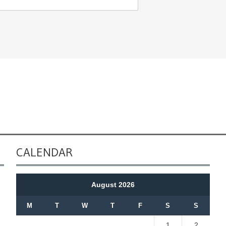
CALENDAR
August 2026
M
T
W
T
F
S
S
1
2