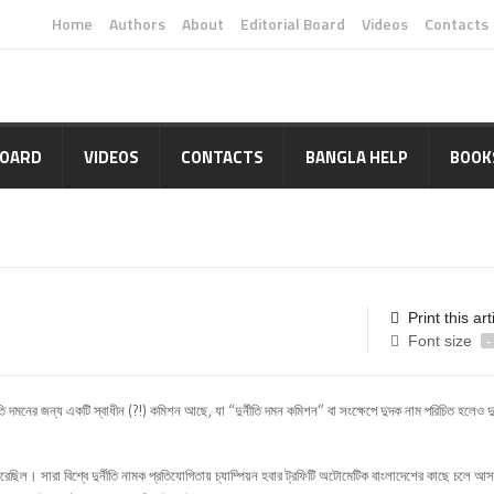
Home
Authors
About
Editorial Board
Videos
Contacts
BOARD
VIDEOS
CONTACTS
BANGLA HELP
BOOK
Print this art
Font size
-
দুর্নীতি দমনের জন্য একটি স্বাধীন (?!) কমিশন আছে, যা “দুর্নীতি দমন কমিশন” বা সংক্ষেপে দুদক নাম পরিচিত হলেও দুর
ার লাভ করেছিল। সারা বিশ্বে দুর্নীতি নামক প্রতিযোগিতায় চ্যাম্পিয়ন হবার ট্রফিটি অটোমেটিক বাংলাদেশের কাছে চলে 