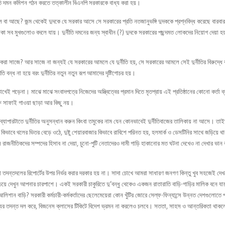
্নীতি দমন কমিশন গঠন করতে তত্কালীন বিএনপি সরকারকে বাধ্য করা হয়।
 বা আছে? জন্ম থেকেই দুদকে যে সরকার আসে সে সরকারের প্রতি নতজানুভঙ্গি দুদককে প্রশ্নবিদ্ধ করেছে বারব
াকা সব মুখগুলোও বদলে যায়। দুর্নীতি দমনের জন্য স্বাধীন (?) দুদকে সরকারের পছন্দমত লোকদের নিয়োগ দেয়া হয়
 করা সাজে? আর সাজে না জন্যই যে সরকারের আমলে যে দুর্নীতি হয়, সে সরকারের আমলে সেই দুর্নীতির বিরুদ্ধ
্ধ না হয়ে বরং দুর্নীতির নতুন নতুন রূপ আমাদের দৃষ্টিগোচর হয়।
 চোখেই পড়েনা। মাঝে মাঝে সংবাদপত্রে নিজেদের অস্ত্বিত্বের প্রমান দিতে মৃতপ্রায় এই প্রতিষ্ঠানের কোনো কর্তা ব
ষে সাফাই গাওয়া ছাড়া আর কিছু নয়।
 ব্যাপারটাতে দুর্নীতির অনুসন্ধান করুন কিংবা তমুকের নাম যেন কোনভাবেই দুর্নীতিবাজের তালিকায় না আসে। ত
ে থলের ভিতর বেড়ে ওঠে, দুষ্টু শেয়ারবাজার কিভাবে রাবিশে পরিনত হয়, হলমার্ক ও ডেসটিনির সাথে জড়িয়ে থ
় বসে রাজনীতিকদের সম্পদের হিসাব না দেয়া, চুনো-পুটি নেতাদেরও দামী গাড়ি হাকানোর মত ঘটনা দেখেও না দেখার ভান
োনো তদন্তদলের রিপোর্টের উপর নির্ভর করার দরকার হয় না। সাদা চোখে আমরা সাধারণ জনগণ কিন্তু খুব সহজেই দেখ
েয়ে দেখুন আপনার চারপাশে। একই সরকারী চাকুরিতে দু’বন্ধু থেকেও একজন রাতারাতি বাড়ি-গাড়ির মালিক বনে যা
িশান বাড়ি? সরকারী কর্মচারী-কর্মকর্তাদের ছেলেমেয়েরা কোন খুঁটির জোরে সেল্ফ-ফিন্যান্সে উন্নত দেশগুলোতে প
যের তদন্ত দল করে, বিজনেস ক্লাসের টিকিটে বিদেশ ভ্রমন না করলেও চলবে। সততা, সাহস ও আন্তরিকতা থাকল