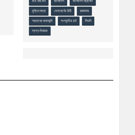
বহে যায় দিন
বাংলাদেশ
বাংলাদেশ ক্রিকেট
মুক্তিযোদ্ধা
মেলবোর্নের চিঠি
রাজাকার
শয়তানের জবানবন্দি
সংস্কৃতির চর্চা
সিডনি
স্বপ্ন-বিধায়ক