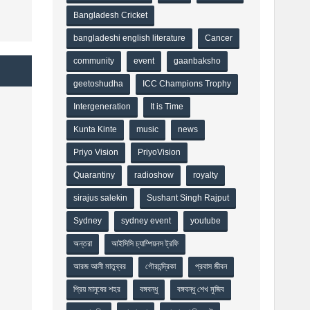
Bangladesh Cricket
bangladeshi english literature
Cancer
community
event
gaanbaksho
geetoshudha
ICC Champions Trophy
Intergeneration
It is Time
Kunta Kinte
music
news
Priyo Vision
PriyoVision
Quarantiny
radioshow
royalty
sirajus salekin
Sushant Singh Rajput
Sydney
sydney event
youtube
অন্তরা
আইসিসি চ্যাম্পিয়নস ট্রফি
আরজ আলী মাতুব্বর
গৌরচন্দ্রিকা
প্রবাস জীবন
প্রিয় মানুষের শহর
বঙ্গবন্ধু
বঙ্গবন্ধু শেখ মুজিব