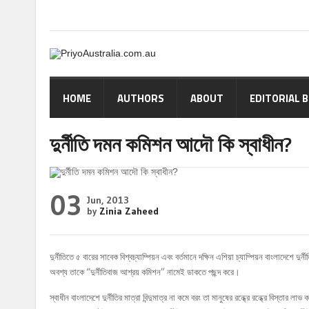
HOME
AUTHORS
ABOUT
EDITORIAL 
দুর্নীতি দমন কমি শন আদৌ কি স্বাধী ন?
03
Jun, 2013
by
Zinia Zaheed
দুর্নীতিতে ৫ বারের সাবেক বিশ্বচ্যাম্পিয়ন এবং বর্তমানে দক্ষিন এশিয়া চ্যাম্পিয়ন বাংলাদেশে 
অবশ্য তাকে “দুর্নীতিবাজ আশ্রয় কমিশন” নামেই ডাকতে পছন্দ করে।
স্বাধীন বাংলাদেশে দুর্নীতির মাত্রা বিন্দুমাত্র না কমে বরং তা মানুষের রন্ধ্রে রন্ধ্রে বিস্ত