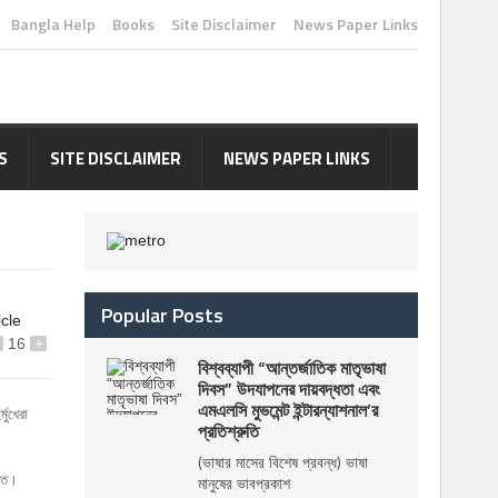
Bangla Help
Books
Site Disclaimer
News Paper Links
S
SITE DISCLAIMER
NEWS PAPER LINKS
Popular Posts
icle
16
+
বিশ্বব্যাপী “আন্তর্জাতিক মাতৃভাষা
দিবস” উদযাপনের দায়বদ্ধতা এবং
এমএলসি মুভমেন্ট ইন্টারন্যাশনাল’র
্মুখেরা
প্রতিশ্রুতি
(ভাষার মাসের বিশেষ প্রবন্ধ) ভাষা
আসত।
মানুষের ভাবপ্রকাশ