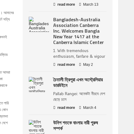
read more
March 13
ার। আমাদের
Bangladesh-Australia
!! সত্যি
Association Canberra
Inc. Welcomes Bangla
New Year 1417 at the
ে কখনই
Canberra Islamic Center
1. With tremendous
্যক্তির
enthusiasm, fanfare & vigour
read more
May 2
াইত আমরা
চৈতালী ত্রিপুরা এখন অস্ট্রেলিয়ার
াকা
ডারউইনে
 করাকে
Pallab Rangei: অনেকটা নীরবে দেশ
ছেড়ে চলে
তে পারি
read more
March 4
য় কোন
ড়াশুনা
উনিশ শতকে বাংলায় নারী পুরুষ
ে দেশে
সম্পর্ক