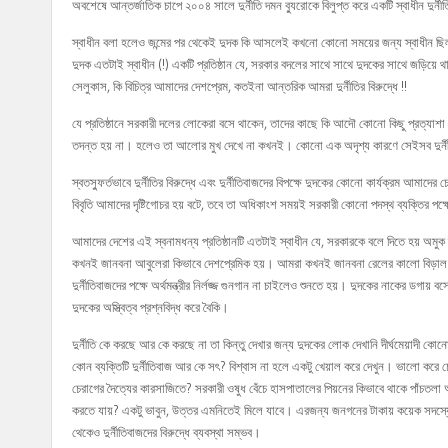
অবশেষে আন্তর্জাতিক চাপে ২০০৪ সালে দুর্নীতি দমন ব্যুরোকে বিলুপ্ত করে একটি স্বাধীন দুর
স্বাধীন বলা হলেও জন্মের পর থেকেই দুদক কি আসলেই কখনো কোনো সময়ের জন্য স্বাধীন ছিল
দুদক এতটাই স্বাধীন (!) একটি প্রতিষ্ঠান যে, সরকার বদলের সাথে সাথে দুদকের সাথে জড়িয়ে থ
সেলুকাস, কি বিচিত্র আমাদের দেশপ্রেম, কতইনা আন্তরিক আমরা দুর্নীতির বিরুদ্ধে !!
যে প্রতিষ্ঠানে সরকারী দলের লোকেরা বসে থাকেন, তাদের কাছে কি আদৌ কোনো কিছু প্রত্যাশা
তদন্ত হয় না। হলেও তা আলোর মুখ দেখে না কখনই। কোনো এক অদৃশ্য কারণে সেইসব দুর্নীতি বন
স্বতস্ফুর্তভাবে দুর্নীতির বিরুদ্ধে এবং দুর্নীতিবাজদের বিপক্ষে দুদকের কোনো কার্যক্রম আমাদের
বিবৃতি আমাদের দৃষ্টিগোচর হয় বটে, তবে তা অধিকাংশ সময়ই সরকারী কোনো পদস্থ ব্যক্তির পক্
আমাদের দেশের এই স্বনামধন্য প্রতিষ্ঠানটি এতটাই স্বাধীন যে, সরকারকে বলে দিতে হয় অমুক
কখনই জানবনা আবুলেরা কিভাবে দেশপ্রেমিক হয়। আমরা কখনই জানবনা রেলের কালো বিড়াল কিভাব
দুর্নীতিবাজদের পক্ষে অর্থমন্ত্রীর নির্লজ্জ গুনগান না চাইলেও শুনতে হয়। দুদকের নাকের ডগায
দুদকের অস্ত্বিত্ব প্রশ্নবিদ্ধ করে বৈকি।
দুর্নীতি কে করছে আর কে করছে না তা কিন্তু দেখার জন্য দুদকের লোক দেখানি দীর্ঘমেয়াদী ক
কোন ব্যক্তিটি দুর্নীতিবাজ আর কে সৎ? বিশ্বাস না হলে একটু খেয়াল করে দেখুন। ভালো করে চ
চেরাগের দৈত্যের কারসাজিতে? সরকারী ওষুধ বেঁচে হাসপাতালের পিয়নের কিভাবে থাকে পাঁচতলা আল
করতে যায়? একটু ভাবুন, উত্তর এমনিতেই মিলে যাবে। এরজন্য জনগনের টাকায় কয়েক সদস্
থেকেও দুর্নীতিবাজদের বিরুদ্ধে ব্যবস্থা সম্ভব।