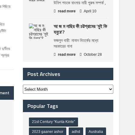
উনিশ শতকে বাংলায় নারী পুরুষ সম্পর্ক ,
ে পিছিয়ে
read more
April 10
দিতে
আ জ ম নাছির কী চট্টগ্রামের ‘মুই কি
্নীতি
হনুরে’?
ফজলুল বারী: নানান বিতর্কের মধ্যে
সরকারের নানা
দুর্নীতর
read more
October 28
প্রশ্রয়
Post Archives
mment
Popular Tags
21st Century “Kunta Kinte”
2023 gaaner ashor
adhd
Australia