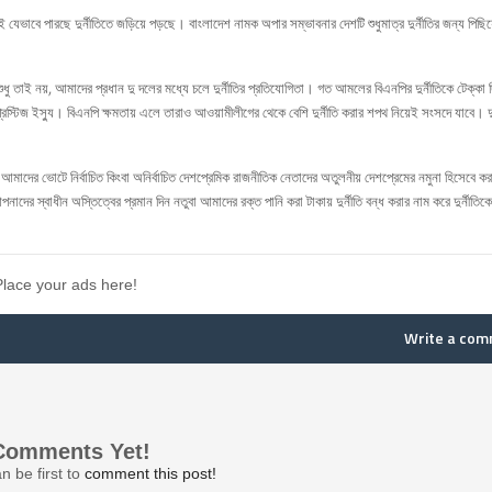
ই যেভাবে পারছে দুর্নীতিতে জড়িয়ে পড়ছে। বাংলাদেশ নামক অপার সম্ভাবনার দেশটি শুধুমাত্র দুর্নীতির জন্য পিছিয়
ু তাই নয়, আমাদের প্রধান দু দলের মধ্যে চলে দুর্নীতির প্রতিযোগিতা। গত আমলের বিএনপির দুর্নীতিকে টেক্কা 
েস্টিজ ইস্যু। বিএনপি ক্ষমতায় এলে তারাও আওয়ামীলীগের থেকে বেশি দুর্নীতি করার শপথ নিয়েই সংসদে যাবে। দুর
দের ভোটে নির্বাচিত কিংবা অনির্বাচিত দেশপ্রেমিক রাজনীতিক নেতাদের অতুলনীয় দেশপ্রেমের নমুনা হিসেবে করা 
স্বাধীন অস্তিত্বের প্রমান দিন নতুবা আমাদের রক্ত পানি করা টাকায় দুর্নীতি বন্ধ করার নাম করে দুর্নীতিকে 
Place your ads here!
Write a co
Comments Yet!
n be first to
comment this post!