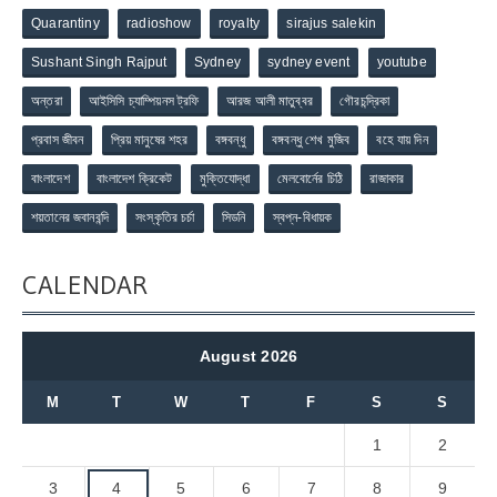
Quarantiny
radioshow
royalty
sirajus salekin
Sushant Singh Rajput
Sydney
sydney event
youtube
অন্তরা
আইসিসি চ্যাম্পিয়নস ট্রফি
আরজ আলী মাতুব্বর
গৌরচন্দ্রিকা
প্রবাস জীবন
প্রিয় মানুষের শহর
বঙ্গবন্ধু
বঙ্গবন্ধু শেখ মুজিব
বহে যায় দিন
বাংলাদেশ
বাংলাদেশ ক্রিকেট
মুক্তিযোদ্ধা
মেলবোর্নের চিঠি
রাজাকার
শয়তানের জবানবন্দি
সংস্কৃতির চর্চা
সিডনি
স্বপ্ন-বিধায়ক
CALENDAR
August 2026
M
T
W
T
F
S
S
1
2
3
4
5
6
7
8
9