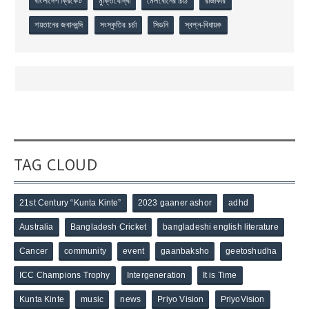
বাংলাদেশ ক্রিকেট
মুক্তিযোদ্ধা
মেলবোর্নের চিঠি
রাজাকার
শয়তানের জবানবন্দি
সংস্কৃতির চর্চা
সিডনি
স্বপ্ন-বিধায়ক
TAG CLOUD
21st Century “Kunta Kinte”
2023 gaaner ashor
adhd
Australia
Bangladesh Cricket
bangladeshi english literature
Cancer
community
event
gaanbaksho
geetoshudha
ICC Champions Trophy
Intergeneration
It is Time
Kunta Kinte
music
news
Priyo Vision
PriyoVision