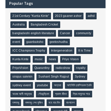
Popular Tags
21st Century “Kunta Kinte”
2023 gaaner ashor
adhd
Australia
Bangladesh Cricket
bangladeshi english literature
Cancer
community
event
gaanbaksho
geetoshudha
ICC Champions Trophy
Intergeneration
It is Time
Kunta Kinte
music
news
Priyo Vision
PriyoVision
Quarantiny
radioshow
royalty
sirajus salekin
Sushant Singh Rajput
Sydney
sydney event
youtube
অন্তরা
আইসিসি চ্যাম্পিয়নস ট্রফি
আরজ আলী মাতুব্বর
গৌরচন্দ্রিকা
প্রবাস জীবন
প্রিয় মানুষের শহর
বঙ্গবন্ধু
বঙ্গবন্ধু শেখ মুজিব
বহে যায় দিন
বাংলাদেশ