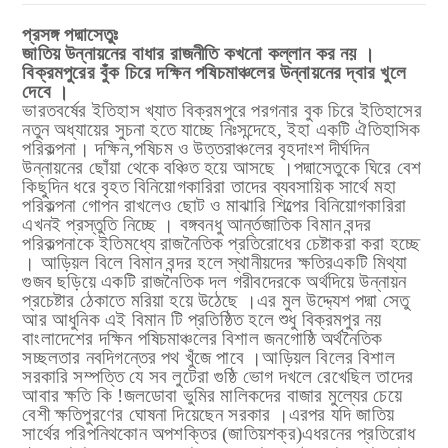
প্রসঙ্গ
পদ্মাসেতুঃ
।
জাতিয়
উন্নায়নের
বাধার
রাজনীতি
কখনো
কল্লান
কর
নয়
বিক্রমপুরের
বুঁক
চিরে
দক্ষিন
পষিচমাঞ্চলের
উন্নায়নের
দ্বার
খুলে
।
দেবে
ভারতবর্ষের
ইতিহাস
খ্যাত
বিক্রমপুরে
পরগনার
বুক
চিরে
ইতিহাসের
নতুন
অধ্যায়ের
সুচনা
হতে
যাচ্ছে
নিঃসন্দেহে
,
ইহা
একটি
ঐতিহাসিক
।
পরিকল্পনা
দক্ষিন
,
পষিচম
ও
উত্তরাঞ্চলের
বৃহদাংশ
দীর্ঘদিন
।
উন্নায়নের
ছোঁয়া
থেকে
বঞ্চিত
হয়ে
আসছে
পদ্মাসেতুকে
ঘিরে
বেশ
কিছুদিন
ধরে
বৃহত
বিনিয়োগকারিরা
তাদের
ব্যবসায়িক
সার্থে
মহা
পরিকল্পনা
গোপন
রাখলেও
ছোট
ও
মাঝারি
শিল্পের
বিনিয়োগকারিরা
।
এখনই
প্রস্তুতি
নিচ্ছে
বঙ্গবনধু
আর্ন্তজাতিক
বিমান
বন্দর
পরিকল্পনাকে
ইতিমধ্যে
রাজনৈতিক
প্রতিরোধের
চেষ্টাকরা
করা
হচ্ছে
।
আড়িয়ল
বিলে
বিমান
বন্দর
হলে
স্থানীয়দের
ক্ষতিরএকটি
মিথ্যা
গুজব
ছড়িয়ে
একটি
রাজনৈতিক
দল
গরীবদেরকে
অর্থদিয়ে
উন্নায়ন
।
প্রচেষ্টার
ঠেকাতে
মরিয়া
হয়ে
উঠেছে
এর
মুল
উদ্দ্যেশ
পদ্মা
সেতু
আর
আধুনিক
এই
বিমান
টি
প্রতিষ্ঠিত
হলে
শুধু
বিক্রমপুর
নয়
বাংলাদেশের
দক্ষিন
পষিচমাঞ্চলের
বিশাল
জনগোষ্ঠি
অর্থনৈতিক
।
সচ্ছলতার
নবদিগন্তের
পথ
খুঁজে
পাবে
আড়িয়ল
বিলের
বিশাল
সরকারি
সম্পত্তি
যে
সব
লুটেরা
গুষ্ঠি
ভোগ
দখলে
রেখেছিল
তাদের
আবার
ক্ষতি
কি
!
জলডোবা
ভুমির
মালিকদের
বাজার
মুল্যের
চেয়ে
।
বেশী
ক্ষতিপুরণের
ঘোষনা
দিয়েছেন
সরকার
এরপর
যদি
জাতিয়
সার্থের
পরিপনিথকোন
অপশক্তির
(
জাতিয়শক্র
)
এধরনের
প্রতিরোধ