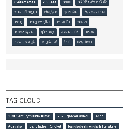
sydney event
youtube
অন্তরা
আইসিসি চ্যাম্পিয়নস ট্রফি
আরজ আলী মাতুব্বর
গৌরচন্দ্রিকা
প্রবাস জীবন
প্রিয় মানুষের শহর
বঙ্গবন্ধু
বঙ্গবন্ধু শেখ মুজিব
বহে যায় দিন
বাংলাদেশ
বাংলাদেশ ক্রিকেট
মুক্তিযোদ্ধা
মেলবোর্নের চিঠি
রাজাকার
শয়তানের জবানবন্দি
সংস্কৃতির চর্চা
সিডনি
স্বপ্ন-বিধায়ক
TAG CLOUD
21st Century “Kunta Kinte”
2023 gaaner ashor
adhd
Australia
Bangladesh Cricket
bangladeshi english literature