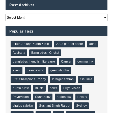
Post Archives
Popular Tags
21st Century “Kunta Kinte”
2023 gaaner ashor
adhd
Australia
Bangladesh Cricket
bangladeshi english literature
Cancer
community
event
gaanbaksho
geetoshudha
ICC Champions Trophy
Intergeneration
It is Time
Kunta Kinte
music
news
Priyo Vision
PriyoVision
Quarantiny
radioshow
royalty
sirajus salekin
Sushant Singh Rajput
Sydney