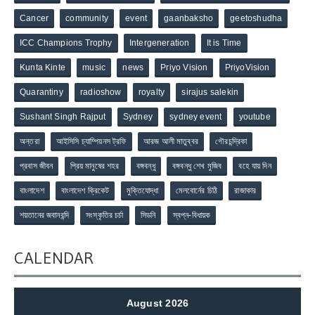
Cancer
community
event
gaanbaksho
geetoshudha
ICC Champions Trophy
Intergeneration
It is Time
Kunta Kinte
music
news
Priyo Vision
PriyoVision
Quarantiny
radioshow
royalty
sirajus salekin
Sushant Singh Rajput
Sydney
sydney event
youtube
অন্তরা
আইসিসি চ্যাম্পিয়নস ট্রফি
আরজ আলী মাতুব্বর
গৌরচন্দ্রিকা
প্রবাস জীবন
প্রিয় মানুষের শহর
বঙ্গবন্ধু
বঙ্গবন্ধু শেখ মুজিব
বহে যায় দিন
বাংলাদেশ
বাংলাদেশ ক্রিকেট
মুক্তিযোদ্ধা
মেলবোর্নের চিঠি
রাজাকার
শয়তানের জবানবন্দি
সংস্কৃতির চর্চা
সিডনি
স্বপ্ন-বিধায়ক
CALENDAR
August 2026