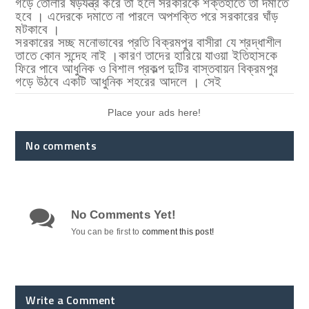
গড়ে
তোলার
ষড়যন্ত্র
করে
তা
হলে
সরকারকে
শক্তহাতে
তা
দমাতে
।
হবে
এদেরকে
দমাতে
না
পারলে
অপশক্তি
পরে
সরকারের
ঘাঁড়
।
মটকাবে
সরকারের
সচ্ছ
মনোভাবের
প্রতি
বিক্রমপুর
বাসীরা
যে
শ্রদ্ধাশীল
।
তাতে
কোন
সন্দেহ
নাই
কারণ
তাদের
হারিয়ে
যাওয়া
ইতিহাসকে
ফিরে
পাবে
আধুনিক
ও
বিশাল
প্রকল্প
দুটির
বাস্তবায়ন
বিক্রমপুর
।
গড়ে
উঠবে
একটি
আধুনিক
শহরের
আদলে
সেই
Place your ads here!
No comments
No Comments Yet!
You can be first to
comment this post!
Write a Comment