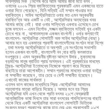
সাফল্যময় দিক ।বিশেষ করে আমি আমার জানা মতে বলব ,
ওনাদের ২০০৯ প্রিয় ব্যাক্তিত্বের পুরষ্কারটি এমন একজনের হাতে
ওনারা দিতে পেরেছেন , যিনি সত্যিই এই সম্মান পাওয়ার মত
ব্যাক্তিত্ব। সাউথ অস্ট্রেলিয়াতে ওনার মত এমন অনুকরনীয়
ব্যাক্তি
ত্ব আর একটি ও নেই , অস্ট্রেলিয়ার অন্যত্রের খবর
²
আমার কাছে নেই। যারা ওনার সান্নিধ্যে একবার এসেছেন চোখ
বুজে বলবেন – এমন নির্লোভ ,সজ্জন ব্যাক্তিত্ব সত্যিই খুব একটা
চোখে পরে না , আপাতমস্তক একজন বাংগালী। ওনার কল্যাণেই
বাংলাদেশ- অস্ট্রেলিয়া সোসাইটি অফ সাউথ অস্ট্রেলিয়া (বাছা )
আমার মনে হয় একমাত্র
প্রবাসী বাংলাদেশীদের সংগঠন
সারা বিশ্বে
, তথা সমগ্র অস্ট্রেলিয়াতে ত অবশ্যই
;যে সংগঠনের সভাপতি
হলেন একজন বাংগালী , বাংলাদেশী নন ;যার বাড়ি কলকাতার
দওপুকুরে। এমন অনুকরনীয় দৃষ্টান্ত আসলে উদার , মুক্তমনের
বড়মাপের মানুষ ব্যাতিত প্রায় অসম্ভব। এই পুরষ্কারের মাধম্যে
প্র্র্রিয়- অস্ট্রেলিয়া ইতোমধ্যে নিজেকে প্রমাণ করে দিয়েছে
বাছাইয়ে তারা আপোষহীন। সম্মান প্রদানের মাধম্যে ওনারা যতটুকু
না সম্মানীত করেছেন , তার চেয়ে ও বেশী সম্মানীত হয়েছেন।
এখানেই কাজের সার্থকতা ।
এতসব ভাল কাজের মধ্যেদিয়ে প্রিয় -অস্ট্রেলিয়া আমাদের
প্রত্যাশার মাত্রা বাড়িয়ে দিয়েছে। আমার মনে হয় প্রিয়
অস্ট্রেলিয়া যদি এখন থেকে প্রতি বৎসর ২১শে ফেব্রুয়ারী
আর্ন্তজাতিক ভাষা দিবসে তার সারা বৎসরের পাবলিকেশনের বাছাই
থেকে নিয়ে একটি অস্ট্রেলিয়া বাংলাদেশ সোসাইটি ভিত্তিক
সংকলন মুদ্রণ প্রকাশের কাজে হাত দেয় এবং প্রকাশনাটি ২১শে