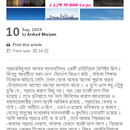
10
Sep, 2009
by
Arshad Bhuiyan
Print this article
Font size
-
16
+
প্রচারবিমুখতা আমার স্বভাবসিদ্ধ একটি চারিত্রিক বৈশিষ্ট্য ছিল।
কিন্তু পরবর্তীতে যখন দেশ -বিদেশে বিচরণ করি , পশ্চিমা শিক্ষায়
নিজেকে জড়িয়ে ফেলি ,তখন থেকে আমার অনেক পুরনো ধারনা
-চিন্তাগুলো আস্তে আস্তে বদলাতে থাকে। এ যুগে এসে শুধু এটুকু
বুঝি যে , প্রচার খারাপ কিছু নয়। বরং য়ের যথেষ্ট ভাল দিক
রয়েছে। তবে দুনিয়াতে সব ভাল জিনিসের খারাপ ব্যাবহারের ও
ব্যাবহারকারীর
যেমন যথেষ্ট
আধিক্য রয়েছে , প্রচারের বেলায় ও
তাই। এটা অতীতে ও ছিল , এখন ও রয়েছে ভবিষৎয়ে
ও থাকবে ;
যেহেতু মানুষের মধ্যেকার মতলববাজী ও কুৎসিত চেহারাটা
রয়েছে।
আমি আমার প্রচার চাই বা না চাই , তবে আমার প্রিয়জনের
-জনদের প্রচার দেখলে, সাফল্য দেখলে যথেষ্ট ভাল লাগে। নিজেকে
তাদের একজন হিসেবে দেখতে ভাল লাগে। প্রিয় -অস্ট্রেলিয়াকে