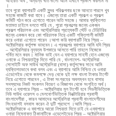
আহরিত অর্থ
, অন্যান্য খাত গুলো আমি এখানে প্রকাশ করলাম না
।
তবে পুরো ব্যাপারটি একটি সুুন্দর পরিকল্পনার ছকে আনতে পারলে খুব
সহজে কাজটি করা যাবে। এজন্যে তারা একটি প্রকল্প ও প্রকল্প
কমিটি গঠন করে এগোতে পারেন অতি সহজে।
আমার ব্যক্তিগত
মতামত চাইলে বলতে পারি যে , পুরো প্রকল্পের জন্যে একজন
প্রকল্প পরিচালক এবং অস্ট্রেলিয়ার প্রত্যেকটি স্টেট ও টেরিটরির
জন্যে একজন করে কো পরিচালক নিয়ে
একটি শক্তিশালী কমিটি
করে ওনারা এগোতে পারেন ।আশা করি ব্যাপারটি নিয়ে প্রিয় –
অষ্ট্রেলিয়ার কর্তৃপক্ষ ভাববেন। এ প্রকল্পের ব্যাপারে আমি যদি প্রিয়
– অস্ট্রেলিয়ার
নূন্যতম উপকারে আসতে পারি তাহলে নিজেকে
গর্বিত মনে করব। মানিক ভাই যেন এ ব্যাপারে সাহসী হোন এজন্যে
ওনাকে এ নিশ্চয়তাটুকু দিতে পারি যে , বাংলাদেশ- অস্ট্রেলিয়া
সোসাইটি অফ সাউথ অস্ট্রেলিয়া (বাসা) কর্তৃপক্ষের
সাথে আমি
ব্যক্তিগতভাবে কথা বলব এবং এ ব্যাপারে আমি নিশ্চিত যে ওনারা
এডেলেইড থেকে কমপক্ষে দেড় থেকে দুই লক্ষ বাংলা টাকার টার্গেট
নিয়ে এগোতে
পারবেন , এ টাকা সংগ্রহের অবলম্বন হবে বাসার
সদস্যদের নিকট সংকলন বিতরণ ও বিজ্ঞাপন থেকে সংগৃহিত অর্থ।
তবে এ ব্যাপারে প্রিয় – অষ্ট্রেলিয়ার মূল টার্গেট হবে সিডনীভিত্তিক
নিউ সাউথ ওয়েলস ও মেলবোর্ণভিত্তিক ভিক্টোরিয়ার
প্রবাসী
বাংলাদেশীরা , কারন আমাদের অস্ট্রেলিয়া প্রবাসী বাংলাদেশীদের
সিংহভাগই বসবাস করেন ঐ দুটি প্রদেশে ।আমি প্রিয় –
অষ্ট্রেলিয়াকে এ ব্যাপারে আরো নিশ্চয়তা দিতে চাই যে এব্যাপারে
ওনারা নিম্নোক্ত ঠিকানাটিকে এডেলেইডের প্রিয় – অষ্ট্রেলিয়ার