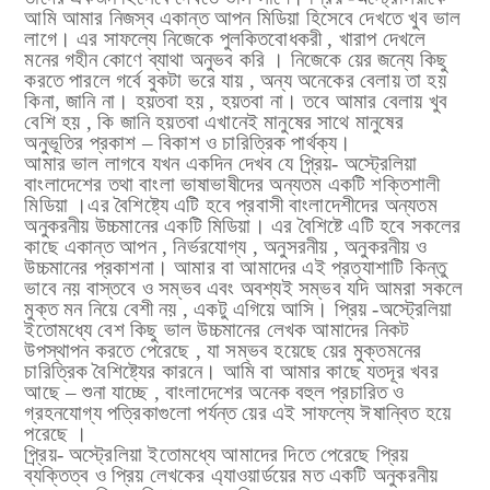
আমি আমার নিজস্ব একান্ত আপন মিডিয়া হিসেবে দেখতে খুব ভাল
লাগে। এর সাফল্যে নিজেকে পুলকিতবোধকরী , খারাপ দেখলে
মনের গহীন কোণে
ব্যাথা অনুভব করি । নিজেকে য়ের জন্যে কিছু
করতে পারলে গর্বে বুকটা ভরে যায় , অন্য অনেকের বেলায় তা হয়
কিনা, জানি না। হয়তবা হয় , হয়তবা না। তবে আমার বেলায় খুব
বেশি হয় , কি জানি হয়তবা এখানেই মানুষের সাথে মানুষের
অনুভূতির প্রকাশ – বিকাশ ও চারিত্রিক পার্থক্য।
আমার ভাল লাগবে যখন একদিন দেখব যে প্র্রিয়- অস্ট্রেলিয়া
বাংলাদেশের তথা বাংলা ভাষাভাষীদের অন্যতম একটি শক্তিশালী
মিডিয়া ।এর
বৈশিষ্ট্যে এটি হবে প্রবাসী বাংলাদেশীদের অন্যতম
অনুকরনীয় উচ্চমানের একটি মিডিয়া। এর বৈশিষ্টে এটি হবে সকলের
কাছে একান্ত আপন , নির্ভরযোগ্য , অনুসরনীয় , অনুকরনীয় ও
উচ্চমানের প্রকাশনা। আমার বা আমাদের এই প্রত্যাশাটি কিন্তু
ভাবে নয় বাস্তবে ও সম্ভব এবং অবশ্যই সম্ভব যদি আমরা সকলে
মুক্ত মন নিয়ে বেশী নয় , একটু এগিয়ে আসি। প্রিয় -অস্ট্রেলিয়া
ইতোমধ্যে বেশ কিছু ভাল
উচ্চমানের লেখক আমাদের নিকট
উপস্থাপন করতে পেরেছে , যা সম্ভব হয়েছে য়ের মুক্তমনের
চারিত্রিক বৈশিষ্ট্যের কারনে। আমি বা আমার কাছে যতদূর খবর
আছে –
শুনা যাচ্ছে , বাংলাদেশের অনেক বহুল প্রচারিত ও
গ্রহনযোগ্য পত্রিকাগুলো পর্যন্ত য়ের এই সাফল্যে ঈষান্বিত হয়ে
পরেছে ।
প্র্রিয়- অস্ট্রেলিয়া ইতোমধ্যে আমাদের দিতে পেরেছে প্রিয়
ব্যক্তিত্ব ও প্রিয় লেখকের এ্যাওয়ার্ডয়ের মত একটি অনুকরনীয়