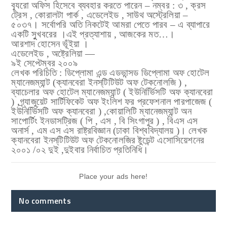
ব্যূরো অফিস হিসেবে ব্যবহার করতে পারেন – নম্বর : ৩ , ক্রস
ট্রেস , কোরালটা পার্ক , এডেলেইড , সাউথ অস্ট্রেলিয়া –
৫০৩৭। সর্বোপরি অতি নিকটেই আমরা পেতে পারব –
এ ব্যাপারে
একটি সুুখবরের ।এই প্রত্যাশায় ,
আজকের মত…।
আরশাদ হোসেন ভূঁইয়া ।
এডেলেইড , অষ্ট্রেলিয়া —
৯ই সেপ্টেম্বর
২০০৯
লেখক পরিচিতি : ডিপ্লোমা এন্ড এডভান্সড ডিপ্লোমা অফ হোটেল
ম্যানেজম্যান্ট (ক্যানবেরা ইনস্‌টিটিউট অফ টেকনোলজি ) ,
ব্যাচেলার অফ হোটেল ম্যানেজম্যান্ট ( ইউনির্ভিিসটি অফ ক্যানবেরা
) ,গ্র্যাজুয়েট সার্টিফিকেট অফ ইংলিশ ফর প্রফেশনাল পারপাজেজ (
ইউনির্ভিিসটি অফ ক্যানবেরা ) ,কোয়ালিটি ম্যানেজম্যান্ট অন
সাপোর্টিং ইনডাসট্রিজ ( পি , এস , বি সিংগাপুর ) , বিএস এস
অনার্স , এম এস এস
রাষ্ট্রবিজ্ঞান (ঢাকা বিশ্ববিদ্যালয় )। লেখক
ক্যানবেরা ইনস্‌টিটিউট অফ টেকনোলজির ষ্টুডেন্ট এসোসিয়েশনের
২০০১ /০২ দুই ,দুইবার নির্বাচিত প্রতিনিধি।
Place your ads here!
No comments