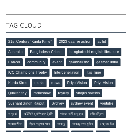
TAG CLOUD
21st Century “Kunta Kinte”
2023 gaaner ashor
adhd
Australia
Bangladesh Cricket
bangladeshi english literature
Cancer
community
event
gaanbaksho
geetoshudha
ICC Champions Trophy
Intergeneration
It is Time
Kunta Kinte
music
news
Priyo Vision
PriyoVision
Quarantiny
radioshow
royalty
sirajus salekin
Sushant Singh Rajput
Sydney
sydney event
youtube
অন্তরা
আইসিসি চ্যাম্পিয়নস ট্রফি
আরজ আলী মাতুব্বর
গৌরচন্দ্রিকা
প্রবাস জীবন
প্রিয় মানুষের শহর
বঙ্গবন্ধু
বঙ্গবন্ধু শেখ মুজিব
বহে যায় দিন