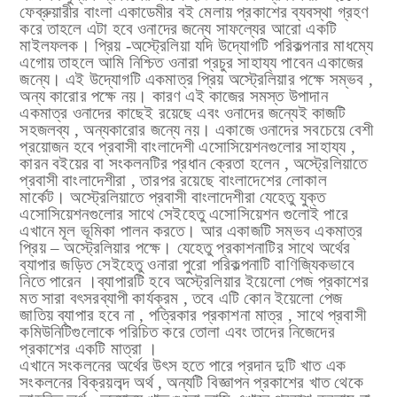
ফেব্রুয়ারীর বাংলা একাডেমীর বই মেলায় প্রকাশের ব্যবস্থা গ্রহণ
করে তাহলে এটা হবে ওনাদের জন্যে সাফল্যের আরো একটি
মাইলফলক। প্রিয় -অস্ট্রেলিয়া যদি উদ্যোগটি পরিকল্পনার মাধম্যে
এগোয় তাহলে আমি নিশ্চিত ওনারা প্রচুর সাহায্য পাবেন একাজের
জন্যে।
এই উদ্যোগটি একমাত্র প্রিয় অস্ট্রেলিয়ার পক্ষে সম্ভব ,
অন্য কারোর পক্ষে নয়। কারণ এই কাজের সমস্ত উপাদান
একমাত্র ওনাদের কাছেই রয়েছে এবং
ওনাদের জন্যেই কাজটি
সহজলব্য , অন্যকারোর জন্যে নয়। একাজে ওনাদের সবচেয়ে বেশী
প্রয়োজন হবে প্রবাসী বাংলাদেশী এসোসিয়েশনগুলোর সাহায্য ,
কারন বইয়ের বা সংকলনটির প্রধান ক্রেতা হলেন , অস্ট্রেলিয়াতে
প্রবাসী বাংলাদেশীরা , তারপর রয়েছে বাংলাদেশের লোকাল
মার্কেট। অস্ট্রেলিয়াতে প্রবাসী বাংলাদেশীরা যেহেতু যুক্ত
এসোসিয়েশনগুলোর সাথে সেইহেতু এসোসিয়েশন গুলোই পারে
এখানে মূল ভূমিকা পালন করতে। আর একাজটি সম্ভব একমাত্র
প্রিয় – অস্ট্রেলিয়ার পক্ষে। যেহেতু প্রকাশনাটির সাথে অর্থের
ব্যাপার জড়িত সেইহেতু ওনারা পুরো পরিকল্পনাটি বাণিজ্যিকভাবে
নিতে পারেন ।ব্যাপারটি হবে অস্ট্রেলিয়ার ইয়েলো পেজ প্রকাশের
মত
সারা বৎসরব্যাপী
কার্যক্রম , তবে এটি কোন ইয়েলো পেজ
জাতিয় ব্যাপার হবে না , পত্রিকার প্রকাশনা মাত্র , সাথে প্রবাসী
কমিউনিটিগুলোকে পরিচিত করে তোলা এবং তাদের নিজেদের
প্রকাশের একটি মাত্রা ।
এখানে সংকলনের অর্থের উৎস হতে পারে প্রদান দুটি খাত এক
সংকলনের বিক্রয়লব্দ অর্থ , অন্যটি বিজ্ঞাপন প্রকাশের খাত থেকে