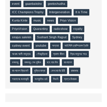
event
gaanbaksho
geetoshudha
ICC Champions Trophy
Intergeneration
It is Time
Kunta Kinte
music
news
Priyo Vision
PriyoVision
Quarantiny
radioshow
royalty
sirajus salekin
Sushant Singh Rajput
Sydney
sydney event
youtube
অন্তরা
আইসিসি চ্যাম্পিয়নস ট্রফি
আরজ আলী মাতুব্বর
গৌরচন্দ্রিকা
প্রবাস জীবন
প্রিয় মানুষের শহর
বঙ্গবন্ধু
বঙ্গবন্ধু শেখ মুজিব
বহে যায় দিন
বাংলাদেশ
বাংলাদেশ ক্রিকেট
মুক্তিযোদ্ধা
মেলবোর্নের চিঠি
রাজাকার
শয়তানের জবানবন্দি
সংস্কৃতির চর্চা
সিডনি
স্বপ্ন-বিধায়ক