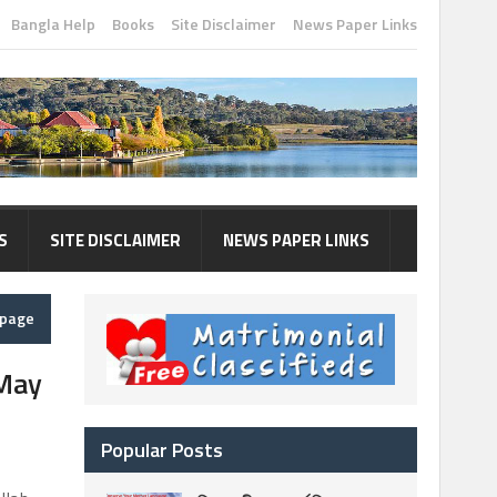
Bangla Help
Books
Site Disclaimer
News Paper Links
S
SITE DISCLAIMER
NEWS PAPER LINKS
epage
May
Popular Posts