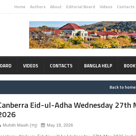
Home
Authors
About
Editorial Board
Videos
Contacts
BOARD
VIDEOS
CONTACTS
BANGLA HELP
BOOK
Back to hom
Canberra Eid-ul-Adha Wednesday 27th 
2026
Muhith Masih (বাবু)
May 18, 2026