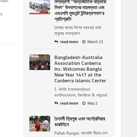
llah.
বিশ্বব্যাপী “আন্তর্জাতিক মাতৃভাষা
দিবস” উদযাপনের দায়বদ্ধতা এবং
এমএলসি মুভমেন্ট ইন্টারন্যাশনাল’র
rs
প্রতিশ্রুতি
(ভাষার মাসের বিশেষ প্রবন্ধ) ভাষা
মানুষের ভাবপ্রকাশ
read more
March 13
Bangladesh-Australia
Association Canberra
Inc. Welcomes Bangla
New Year 1417 at the
Canberra Islamic Center
1. With tremendous
enthusiasm, fanfare & vigour
read more
May 2
চৈতালী ত্রিপুরা এখন অস্ট্রেলিয়ার
ডারউইনে
Pallab Rangei: অনেকটা নীরবে দেশ