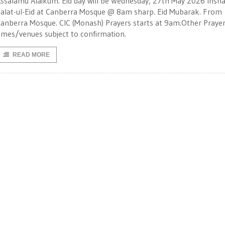
ssalamu Alaikum. Eid day will be Wednesday, 27th May 2026 Insha
alat-ul-Eid at Canberra Mosque @ 8am sharp. Eid Mubarak. From
anberra Mosque. CIC (Monash) Prayers starts at 9am.Other Praye
imes/venues subject to confirmation.
READ MORE