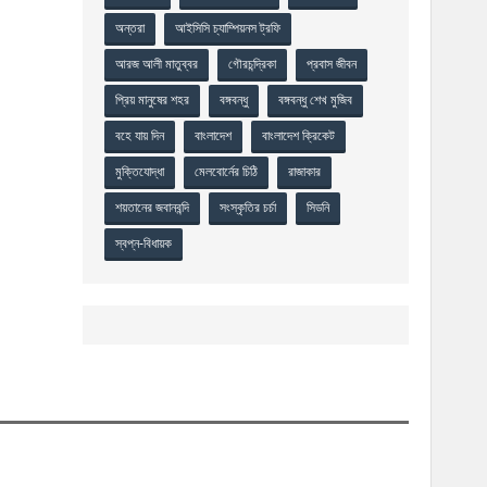
অন্তরা
আইসিসি চ্যাম্পিয়নস ট্রফি
আরজ আলী মাতুব্বর
গৌরচন্দ্রিকা
প্রবাস জীবন
প্রিয় মানুষের শহর
বঙ্গবন্ধু
বঙ্গবন্ধু শেখ মুজিব
বহে যায় দিন
বাংলাদেশ
বাংলাদেশ ক্রিকেট
মুক্তিযোদ্ধা
মেলবোর্নের চিঠি
রাজাকার
শয়তানের জবানবন্দি
সংস্কৃতির চর্চা
সিডনি
স্বপ্ন-বিধায়ক