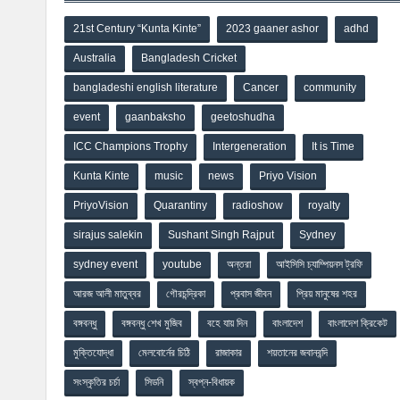
21st Century “Kunta Kinte”
2023 gaaner ashor
adhd
Australia
Bangladesh Cricket
bangladeshi english literature
Cancer
community
event
gaanbaksho
geetoshudha
ICC Champions Trophy
Intergeneration
It is Time
Kunta Kinte
music
news
Priyo Vision
PriyoVision
Quarantiny
radioshow
royalty
sirajus salekin
Sushant Singh Rajput
Sydney
sydney event
youtube
অন্তরা
আইসিসি চ্যাম্পিয়নস ট্রফি
আরজ আলী মাতুব্বর
গৌরচন্দ্রিকা
প্রবাস জীবন
প্রিয় মানুষের শহর
বঙ্গবন্ধু
বঙ্গবন্ধু শেখ মুজিব
বহে যায় দিন
বাংলাদেশ
বাংলাদেশ ক্রিকেট
মুক্তিযোদ্ধা
মেলবোর্নের চিঠি
রাজাকার
শয়তানের জবানবন্দি
সংস্কৃতির চর্চা
সিডনি
স্বপ্ন-বিধায়ক