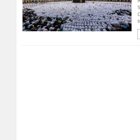
A
S
C
t