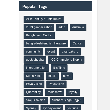
Popular Tags
21st Century “Kunta Kinte”
2023 gaaner ashor
adhd
Australia
Bangladesh Cricket
bangladeshi english literature
Cancer
community
event
gaanbaksho
geetoshudha
ICC Champions Trophy
Intergeneration
It is Time
Kunta Kinte
music
news
Priyo Vision
PriyoVision
Quarantiny
radioshow
royalty
sirajus salekin
Sushant Singh Rajput
Sydney
sydney event
youtube