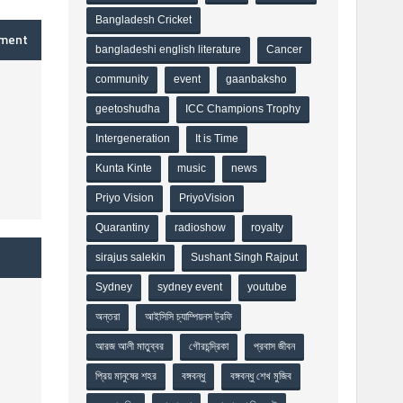
Bangladesh Cricket
mment
bangladeshi english literature
Cancer
community
event
gaanbaksho
geetoshudha
ICC Champions Trophy
Intergeneration
It is Time
Kunta Kinte
music
news
Priyo Vision
PriyoVision
Quarantiny
radioshow
royalty
sirajus salekin
Sushant Singh Rajput
Sydney
sydney event
youtube
অন্তরা
আইসিসি চ্যাম্পিয়নস ট্রফি
আরজ আলী মাতুব্বর
গৌরচন্দ্রিকা
প্রবাস জীবন
প্রিয় মানুষের শহর
বঙ্গবন্ধু
বঙ্গবন্ধু শেখ মুজিব