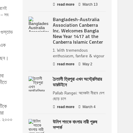
read more
March 13
ারনেই
র – সব
Bangladesh-Australia
Association Canberra
Inc. Welcomes Bangla
 গুস্তাভ
New Year 1417 at the
Canberra Islamic Center
 এক
1. With tremendous
enthusiasm, fanfare & vigour
েছেন।
read more
May 2
বা
চৈতালী ত্রিপুরা এখন অস্ট্রেলিয়ার
দীতে
ডারউইনে
Pallab Rangei: অনেকটা নীরবে দেশ
ছেড়ে চলে
টিকে
read more
March 4
রা
বং ২০০০
উনিশ শতকে বাংলায় নারী পুরুষ
সম্পর্ক