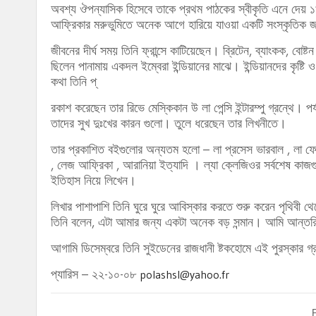
অবশ্য ঔপন্যাসিক হিসেবে তাকে প্রথম পাঠকের স্বীকৃতি এনে দেয় ১৯
আফ্রিকার মরুভুমিতে অনেক আগে হারিয়ে যাওয়া একটি সংস্কৃতিক জনপ
জীবনের দীর্ঘ সময় তিনি ফ্রান্সে কাটিয়েছেন। ব্রিটেন, ব্যাংকক,
ছিলেন পানামায় একদল ইম্বেরা ইন্ডিয়ানের মাঝে। ইন্ডিয়ানদের কৃষ
কথা তিনি প্
রকাশ করেছেন তার রিভে মেস্কিকান উ লা পেন্সি ইন্টারম্পু গ্রন্থে। 
তাদের সুখ দুঃখের কারন গুলো। তুলে ধরেছেন তার লিখনীতে।
তার প্রকাশিত বইগুলোর অন্যতম হলো – লা প্রসেস ভারবাল , লা ফেভা
, লেজ আফ্রিকা , আরানিয়া ইত্যাদি । ল্যা ক্লেজিওর সর্বশেষ কাজগ
ইতিহাস নিয়ে লিখেন।
লিখার পাশাপাশি তিনি ঘুরে ঘুরে আবিস্কার করতে শুরু করেন পৃথিবী থ
তিনি বলেন, এটা আমার জন্য একটা অনেক বড় সন্মান। আমি আন্তর
আগামি ডিসেম্বরে তিনি সুইডেনের রাজধানী ষ্টকহোমে এই পুরস্কার 
প্যারিস – ২২-১০-০৮
polashsl@yahoo.fr