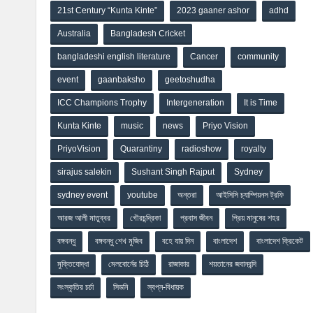
21st Century “Kunta Kinte”
2023 gaaner ashor
adhd
Australia
Bangladesh Cricket
bangladeshi english literature
Cancer
community
event
gaanbaksho
geetoshudha
ICC Champions Trophy
Intergeneration
It is Time
Kunta Kinte
music
news
Priyo Vision
PriyoVision
Quarantiny
radioshow
royalty
sirajus salekin
Sushant Singh Rajput
Sydney
sydney event
youtube
অন্তরা
আইসিসি চ্যাম্পিয়নস ট্রফি
আরজ আলী মাতুব্বর
গৌরচন্দ্রিকা
প্রবাস জীবন
প্রিয় মানুষের শহর
বঙ্গবন্ধু
বঙ্গবন্ধু শেখ মুজিব
বহে যায় দিন
বাংলাদেশ
বাংলাদেশ ক্রিকেট
মুক্তিযোদ্ধা
মেলবোর্নের চিঠি
রাজাকার
শয়তানের জবানবন্দি
সংস্কৃতির চর্চা
সিডনি
স্বপ্ন-বিধায়ক