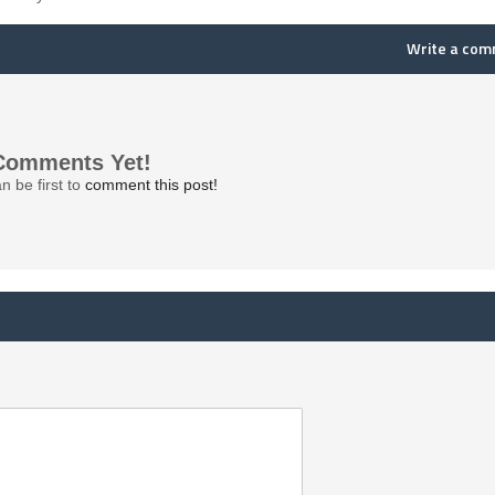
Write a co
Comments Yet!
n be first to
comment this post!