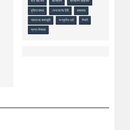
বহে যায় দিন
বাংলাদেশ
বাংলাদেশ ক্রিকেট
মুক্তিযোদ্ধা
মেলবোর্নের চিঠি
রাজাকার
শয়তানের জবানবন্দি
সংস্কৃতির চর্চা
সিডনি
স্বপ্ন-বিধায়ক