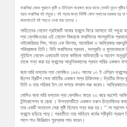
ফরাসিরা যেমন পুরাতন কৃষ্টি ও ইতিহাস সংরক্ষন করে থাকে তেমনি নুতন সৃষ্
হয়ত ফরাসিরা বই পড়ুয়া। বই পড়ার জন্য নির্দিষ্ট কোন স্থানের দরকার হয় না 
জায়গাতেই বই পড়তে দেখা যায় তাদের ।
সাহিত্যের নোবেল প্রাইজটি আবার ফ্রান্সে ফিরে আসাতে বই পড়ুয়া বল
ল্যা ক্লেজিওয়ের এই নোবেল বিজয়কে ফরাসিদের সাংস্কৃতিক প্রভাবে
নাইজেরিয়ার শিশু, শান্ত এক কিশোর, আমেরিকা ও আফ্রিকার মরুভু
পরিব্রাজক তিনি। যিনি ফরাসিদের প্রভাব , সংস্কৃতি ও মুল্যবোধকে
সুইডিস নোবেল একাডেমি তাকে কাব্যিক অভিযাত্রী ও আবেগ অনুভুত
তাকে গন্য করা হয় ফ্রান্সের আধুনিককালের প্রথম সারির একজন ঔপ
জ্যা মারি গুস্তাভ ল্যা ক্লেজিও ১৯৪০ সালের ১৩ ই এপ্রিল ফ্রান্সে
ছিলেন ব্রিটিশ সেনা বাহিনীর একজন সল্য চিকিৎসক। দ্বিতীয় বিশ্ব-য
তিনি ও তার পরিবার ইল দো ফসয়ে বসবাস শুরু করেন। আফ্রিকাতেও
মোসিও জ্যা মারি গুস্তাভ ল্যা ক্লেজিও মাত্র ২৩ বছর বয়সেই আব
ইন্টারোগেশন বা জ়েরা । উপন্যাসটিতে একজন তরুন চিন্তাবিদের কথ
তার একটি অন্যতম সেরা সৃষ্টি হিসেবে গন্য করা হয়। ‘’ লা প্রসেস ভ
ফ্রান্সে ছড়িয়ে পড়ে। পরবর্তীতে তার সাহিত্য কর্মের স্বীকৃতি স্বর
সালে গাও জিঞ্জিয়ান পুরস্কার লাভ করেন।