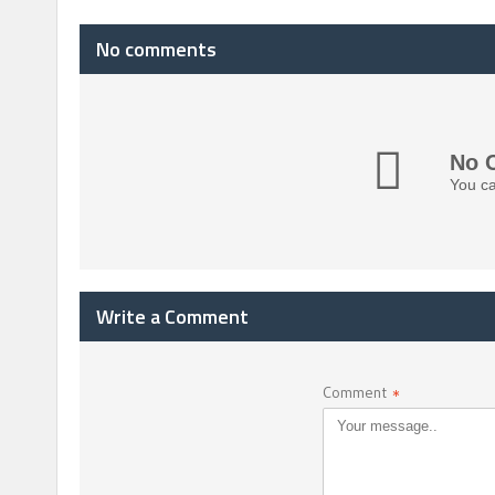
No comments
No 
You ca
Write a Comment
Comment
*