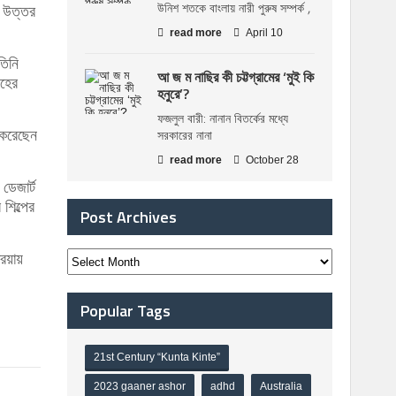
উনিশ শতকে বাংলায় নারী পুরুষ সম্পর্ক ,
ি উত্তর
read more
April 10
তিনি
আ জ ম নাছির কী চট্টগ্রামের ‘মুই কি
রহের
হনুরে’?
ফজলুল বারী: নানান বিতর্কের মধ্যে
ব করেছেন
সরকারের নানা
read more
October 28
ডেজার্ট
শিল্পের
Post Archives
রিয়ায়
Popular Tags
21st Century “Kunta Kinte”
2023 gaaner ashor
adhd
Australia