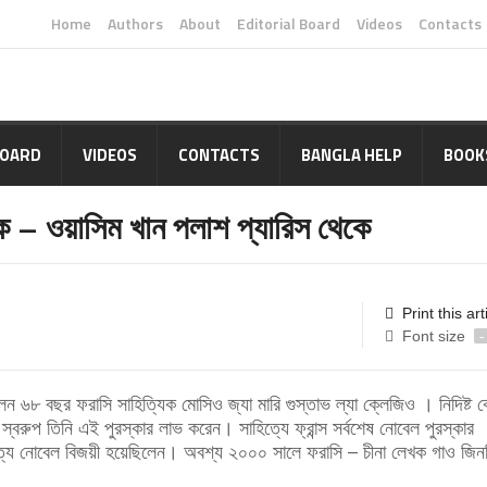
Home
Authors
About
Editorial Board
Videos
Contacts
BOARD
VIDEOS
CONTACTS
BANGLA HELP
BOOK
 – ওয়াসিম খান পলাশ প্যারিস থেকে
Print this art
Font size
-
েন ৬৮ বছর ফরাসি সাহিত্যিক মোসিও জ্যা মারি গুস্তাভ ল্যা ক্লেজিও । নিদিষ্ট ক
 স্বরুপ তিনি এই পুরস্কার লাভ করেন। সাহিত্যে ফ্রান্স সর্বশেষ নোবেল পুরস্কার
্যে নোবেল বিজয়ী হয়েছিলেন। অবশ্য ২০০০ সালে ফরাসি – চীনা লেখক গাও জি