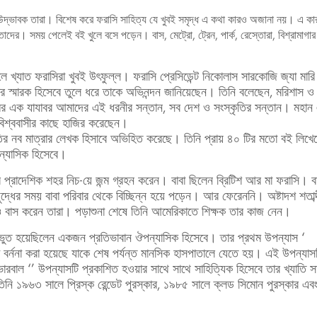
টির উদ্ভাবক তারা। বিশেষ করে ফরাসি সাহিত্য যে খুবই সমৃদ্ধ এ কথা কারও অজানা নয়। এ ক
তাদের। সময় পেলেই বই খুলে বসে পড়েন। বাস, মেট্রো, ট্রেন, পার্ক, রেস্তোরা, বিশ্রামাগা
ে খ্যাত ফরাসিরা খুবই উৎফুল্ল। ফরাসি প্রেসিডেন্ট নিকোলাস সারকোজি জ্যা মারি
র স্মারক হিসেবে তুলে ধরে তাকে অভিনন্দন জানিয়েছেন। তিনি বলেছেন, মরিশাস ও
মির এক যাযাবর আমাদের এই ধরনীর সন্তান, সব দেশ ও সংস্কৃতির সন্তান। মহান
 বিশ্ববাসীর কাছে হাজির করেছেন।
ির নব মাত্রার লেখক হিসাবে অভিহিত করেছে। তিনি প্রায় ৪০ টির মতো বই লিখ
ন্যাসিক হিসেবে।
র প্রাদেশিক শহর নিচ-য়ে জন্ম গ্রহন করেন। বাবা ছিলেন ব্রিটিশ আর মা ফরাসি। বা
ুদ্ধের সময় বাবা পরিবার থেকে বিচ্ছিন্ন হয়ে পড়েন। আর ফেরেননি। অষ্টাদশ শতাব্
 বাস করেন তারা। পড়াশুনা শেষে তিনি আমেরিকাতে শিক্ষক তার কাজ নেন।
িভুত হয়েছিলেন একজন প্রতিভাবান ঔপন্যাসিক হিসেবে। তার প্রথম উপন্যাস ‘
া বর্ননা করা হয়েছে যাকে শেষ পর্যন্ত মানসিক হাসপাতালে যেতে হয়। এই উপন্যাস
ারবাল ‘’ উপন্যাসটি প্রকাশিত হওয়ার সাথে সাথে সাহিত্যিক হিসেবে তার খ্যাতি সা
ূপ তিনি ১৯৬৩ সালে প্রিস্ক রেন্ডেট পুরস্কার, ১৯৮৫ সালে ক্লড সিমোন পুরস্কার এ