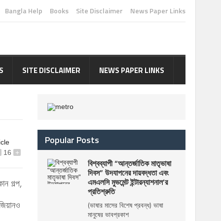
Bangla Help
Books
Site Disclaimer
News Paper Links
S
SITE DISCLAIMER
NEWS PAPER LINKS
Popular Posts
icle
16
+
বিশ্বব্যাপী “আন্তর্জাতিক মাতৃভাষা
দিবস” উদযাপনের দায়বদ্ধতা এবং
এমএলসি মুভমেন্ট ইন্টারন্যাশনাল’র
োন গল্প,
প্রতিশ্রুতি
নজিয়ানও
(ভাষার মাসের বিশেষ প্রবন্ধ) ভাষা
মানুষের ভাবপ্রকাশ