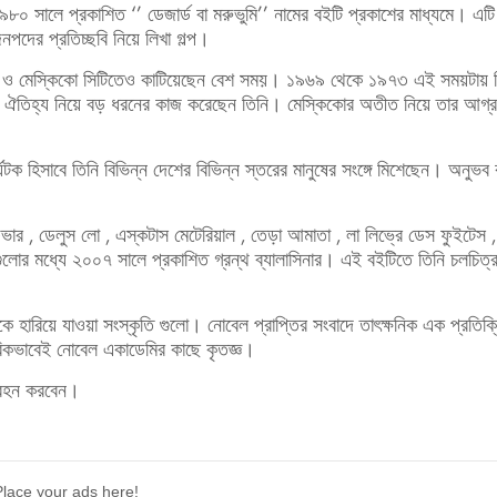
৮০ সালে প্রকাশিত ‘’ ডেজার্ড বা মরুভুমি’’ নামের বইটি প্রকাশের মাধ্যমে। এট
দের প্রতিচ্ছবি নিয়ে লিখা গল্প।
 বোষ্টন ও মেস্কিকো সিটিতেও কাটিয়েছেন বেশ সময়। ১৯৬৯ থেকে ১৯৭৩ এই সময়টায় 
্টি ও ঐতিহ্য নিয়ে বড় ধরনের কাজ করেছেন তিনি। মেস্কিকোর অতীত নিয়ে তার আগ্
পর্যটক হিসাবে তিনি বিভিন্ন দেশের বিভিন্ন স্তরের মানুষের সংঙ্গে মিশেছেন। অনুভ
র , ডেলুস লো , এস্কটাস মেটেরিয়াল , তেড়া আমাতা , লা লিভ্রে ডেস ফুইটেস , 
ুলোর মধ্যে ২০০৭ সালে প্রকাশিত গ্রন্থ ব্যালাসিনার। এই বইটিতে তিনি চলচিত্র 
েকে হারিয়ে যাওয়া সংস্কৃতি গুলো। নোবেল প্রাপ্তির সংবাদে তাৎক্ষনিক এক প্রতিক্
িকভাবেই নোবেল একাডেমির কাছে কৃতজ্ঞ।
গ্রহন করবেন।
Place your ads here!