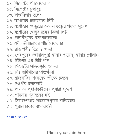
১৪. সিলেটের পাঁচলেয়ার চা
১৫. সিলেটের চুঙ্গাপুড়া
১৬. সাতক্ষিরার সন্দেশ
১৭. যশোরের জামতলার মিষ্টি
১৮. যশোরের খেজুরের নোলন গুড়ের প্যারা সন্দেশ
১৯. যশোরের খেজুর রসের ভিজা পিঠা
২০. মাদারীপুরের রসগোল্লাতো
২১. মৌলভীবাজারের পাঁচ লেয়ার চা
২২. রাজশাহীর তিলের খাজা
২৩. শেরপুরের (জামালপুর) ছানার পায়েস, ছানার পোলাও
২৪. চিটাগাং এর মিষ্টি পান
২৫. সিলেটের সাতকড়ার আচার
২৬. সিরাজদিখানের পাতক্ষীরা
২৭. রাজবাড়ির শংকরের ক্ষীরের চমচম
২৮. নওগাঁর রসমালাই
২৯. পাবনার প্যারাডাইসের প্যারা সন্দেশ
৩০. পাবনার শ্যামলের দই
৩১. সিরাজগঞ্জের শাহজাদপুরের পানিতোয়া
৩২. পুরান ঢাকার বাকেরখনি
original source
Place your ads here!