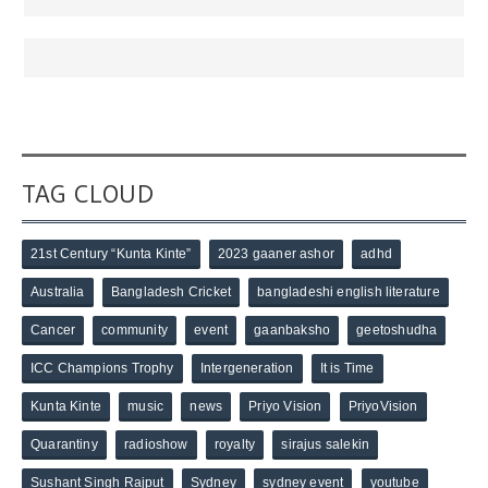
TAG CLOUD
21st Century “Kunta Kinte”
2023 gaaner ashor
adhd
Australia
Bangladesh Cricket
bangladeshi english literature
Cancer
community
event
gaanbaksho
geetoshudha
ICC Champions Trophy
Intergeneration
It is Time
Kunta Kinte
music
news
Priyo Vision
PriyoVision
Quarantiny
radioshow
royalty
sirajus salekin
Sushant Singh Rajput
Sydney
sydney event
youtube