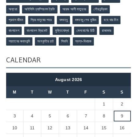
অন্তরা
আইসিসি চ্যাম্পিয়নস ট্রফি
আরজ আলী মাতুব্বর
গৌরচন্দ্রিকা
প্রবাস জীবন
প্রিয় মানুষের শহর
বঙ্গবন্ধু
বঙ্গবন্ধু শেখ মুজিব
বহে যায় দিন
বাংলাদেশ
বাংলাদেশ ক্রিকেট
মুক্তিযোদ্ধা
মেলবোর্নের চিঠি
রাজাকার
শয়তানের জবানবন্দি
সংস্কৃতির চর্চা
সিডনি
স্বপ্ন-বিধায়ক
CALENDAR
August 2026
M
T
W
T
F
S
S
1
2
3
4
5
6
7
8
9
10
11
12
13
14
15
16