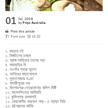
01
Jul, 2008
by
Priyo Australia
Print this article
Font size
-
16
+
১. বগুড়ার দই
২. টাঙ্গাইলের চমচম
৩. ব্রাহ্মণবাড়িয়ার তালের বড়া
৪. বাঘাবাড়ির ঘি
৫. নওগাঁর প্যারা সন্দেশ
৬. নাটোরের কাচাগোল্লা
৭. মুক্তাগাছার মণ্ডা
৮. মাদারীপুরের গুড়
৯. কিশোরগঞ্জ-নেত্রকোণার বালিশ মিষ্টি
১০. ময়মনসিংহের আমিরতি
১১. কুমিল্লার রসমালাই
১২. নোয়াখালীর নারকেল নাড়– ও ম্যাড়া পিঠা
১৩. চট্টগ্রামের শুটকি