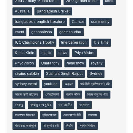
21st Century “Kunta Kinte”
2023 gaaner ashor
adhd
Australia
Bangladesh Cricket
bangladeshi english literature
Cancer
community
event
gaanbaksho
geetoshudha
ICC Champions Trophy
Intergeneration
It is Time
Kunta Kinte
music
news
Priyo Vision
PriyoVision
Quarantiny
radioshow
royalty
sirajus salekin
Sushant Singh Rajput
Sydney
sydney event
youtube
অন্তরা
আইসিসি চ্যাম্পিয়নস ট্রফি
আরজ আলী মাতুব্বর
গৌরচন্দ্রিকা
প্রবাস জীবন
প্রিয় মানুষের শহর
বঙ্গবন্ধু
বঙ্গবন্ধু শেখ মুজিব
বহে যায় দিন
বাংলাদেশ
বাংলাদেশ ক্রিকেট
মুক্তিযোদ্ধা
মেলবোর্নের চিঠি
রাজাকার
শয়তানের জবানবন্দি
সংস্কৃতির চর্চা
সিডনি
স্বপ্ন-বিধায়ক