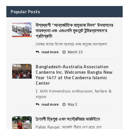
Popular Posts
বিশ্বব্যাপী “আন্তর্জাতিক মাতৃভাষা দিবস” উদযাপনের
দায়বদ্ধতা এবং এমএলসি মুভমেন্ট ইন্টারন্যাশনাল’র
প্রতিশ্রুতি
(ভাষার মাসের বিশেষ প্রবন্ধ) ভাষা মানুষের ভাবপ্রকাশ
read more
March 13
Bangladesh-Australia Association
Canberra Inc. Welcomes Bangla New
Year 1417 at the Canberra Islamic
Center
1. With tremendous enthusiasm, fanfare &
vigour
read more
May 2
চৈতালী ত্রিপুরা এখন অস্ট্রেলিয়ার ডারউইনে
Pallab Rangei: অনেকটা নীরবে দেশ ছেড়ে চলে