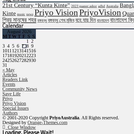
21st Century “Kunta Kinte”
Bangl
2023 gaaner ashor
adhd
Australia
Priyo Vision
PriyoVision
Kinte
Quar
music
news
প্রিয় মানুষের শহর
বাংলাদেশ ক্
বহে যায় দিন
বঙ্গবন্ধু শেখ মুজিব
বঙ্গবন্ধু
বাংলাদেশ
Calendar
August 2026
M
T
W
T
F
S
S
1
2
3
4
5
6
7
8
9
10
11
12
13
14
15
16
17
18
19
20
21
22
23
24
25
26
27
28
29
30
31
« May
Articles
Readers Link
Events
Community News
Save Life
Priyo
Priyo Vision
Special Issues
Authors
© 2001-2020 Copyright
PriyoAustralia
. All Rights reserved.
Designed by
Orange-Themes.com
Close Window
Loading, Please Wait!