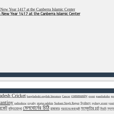
 New Year 1417 at the Canberra Islamic Center
adesh Cricket
community
bangladeshi english literature
Cancer
event
gaanbaksho
ge
antiny
Sydney
radioshow
royalty
sirajus salekin
Sushant Singh Rajput
sydney event
yout
মেলবোর্নের চিঠি
রিকেট
সংস্কৃতির চর্চা
মুক্তিযোদ্ধা
রাজাকার
স্বপ্
শয়তানের জবানবন্দি
সিডনি