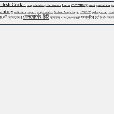
adesh Cricket
community
bangladeshi english literature
Cancer
event
gaanbaksho
ge
antiny
Sydney
radioshow
royalty
sirajus salekin
Sushant Singh Rajput
sydney event
yout
মেলবোর্নের চিঠি
রিকেট
সংস্কৃতির চর্চা
মুক্তিযোদ্ধা
রাজাকার
স্বপ্
শয়তানের জবানবন্দি
সিডনি