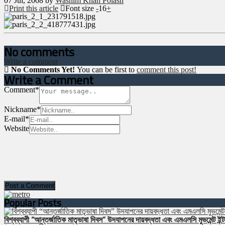
07
Jul, 2008
by
Washim Khan Polash
Print this article
Font size
-
16
+
No comments
Write a comment
No Comments Yet!
You can be first to
comment this post!
Write a Comment
Comment
*
Nickname
*
E-mail
*
Website
Popular Posts
বিশ্বব্যাপী “আন্তর্জাতিক মাতৃভাষা দিবস” উদযাপনের দায়বদ্ধতা এবং এমএলসি মুভমেন্ট ইন্টা