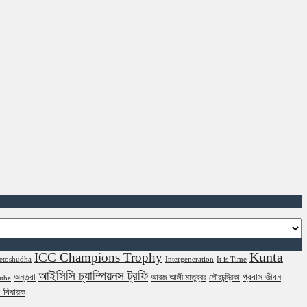
Kunta
ICC Champions Trophy
etoshudha
Intergeneration
It is Time
আইসিসি চ্যাম্পিয়নস ট্রফি
অন্তরা
প্রবাস জীবন
আরজ আলী মাতুব্বর
গৌরচন্দ্রিকা
ube
ন-বিধায়ক