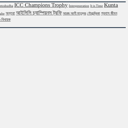
Kunta
ICC Champions Trophy
etoshudha
Intergeneration
It is Time
আইসিসি চ্যাম্পিয়নস ট্রফি
অন্তরা
প্রবাস জীবন
আরজ আলী মাতুব্বর
গৌরচন্দ্রিকা
ube
ন-বিধায়ক