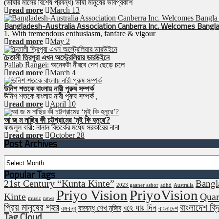
(ভাষার মাসের বিশেষ প্রবন্ধ) ভাষা মানুষের ভাবপ্রকাশ
read more
March 13
Bangladesh-Australia Association Canberra Inc. Welcomes Bangla
1. With tremendous enthusiasm, fanfare & vigour
read more
May 2
চৈতালী ত্রিপুরা এখন অস্ট্রেলিয়ার ডারউইনে
Pallab Rangei: অনেকটা নীরবে দেশ ছেড়ে চলে
read more
March 4
উনিশ শতকে বাংলায় নারী পুরুষ সম্পর্ক
উনিশ শতকে বাংলায় নারী পুরুষ সম্পর্ক ,
read more
April 10
আ জ ম নাছির কী চট্টগ্রামের ‘মুই কি হনুরে’?
ফজলুল বারী: নানান বিতর্কের মধ্যে সরকারের নানা
read more
October 28
Post Archives
Post
Archives
Popular Tags
21st Century “Kunta Kinte”
Bangl
2023 gaaner ashor
adhd
Australia
Priyo Vision
PriyoVision
Kinte
Quar
music
news
প্রিয় মানুষের শহর
বাংলাদেশ ক্
বহে যায় দিন
বঙ্গবন্ধু শেখ মুজিব
বঙ্গবন্ধু
বাংলাদেশ
Tag Cloud