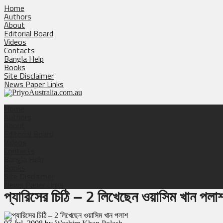
Home
Authors
About
Editorial Board
Videos
Contacts
Bangla Help
Books
Site Disclaimer
News Paper Links
Home
Authors
About
Editorial Board
Videos
Contacts
Bangla Help
Books
Site Disclaimer
News Paper Links
প্যারিসের চিঠি – 2 লিখেছেন ওয়াসিম খান পলা