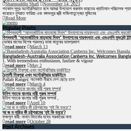
Shamsuddin Shafi
November 14, 2023
গতকাল সুদূর অস্ট্রেলিয়াতে বসে আমরা উপভোগ করলাম ভারতের খ্যাতিমান পরিচালক শ্যাম বে
করেছেন নুসরাত ফারিয়া এবং বঙ্গবন্ধুর স্ত্রী ফজিলাতুন্নেছা মুজিবের
Read More
Popular Posts
বিশ্বব্যাপী “আন্তর্জাতিক মাতৃভাষা দিবস” উদযাপনের দায়বদ্ধতা এবং এমএলসি মুভমেন্ট ইন্টা
(ভাষার মাসের বিশেষ প্রবন্ধ) ভাষা মানুষের ভাবপ্রকাশ
read more
March 13
Bangladesh-Australia Association Canberra Inc. Welcomes Bangla
1. With tremendous enthusiasm, fanfare & vigour
read more
May 2
চৈতালী ত্রিপুরা এখন অস্ট্রেলিয়ার ডারউইনে
Pallab Rangei: অনেকটা নীরবে দেশ ছেড়ে চলে
read more
March 4
উনিশ শতকে বাংলায় নারী পুরুষ সম্পর্ক
উনিশ শতকে বাংলায় নারী পুরুষ সম্পর্ক ,
read more
April 10
আ জ ম নাছির কী চট্টগ্রামের ‘মুই কি হনুরে’?
ফজলুল বারী: নানান বিতর্কের মধ্যে সরকারের নানা
read more
October 28
Post Archives