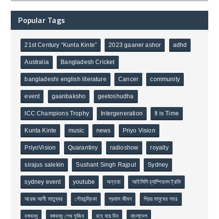
Popular Tags
21st Century “Kunta Kinte”
2023 gaaner ashor
adhd
Australia
Bangladesh Cricket
bangladeshi english literature
Cancer
community
event
gaanbaksho
geetoshudha
ICC Champions Trophy
Intergeneration
It is Time
Kunta Kinte
music
news
Priyo Vision
PriyoVision
Quarantiny
radioshow
royalty
sirajus salekin
Sushant Singh Rajput
Sydney
sydney event
youtube
অন্তরা
আইসিসি চ্যাম্পিয়নস ট্রফি
আরজ আলী মাতুব্বর
গৌরচন্দ্রিকা
প্রবাস জীবন
প্রিয় মানুষের শহর
বঙ্গবন্ধু
বঙ্গবন্ধু শেখ মুজিব
বহে যায় দিন
বাংলাদেশ