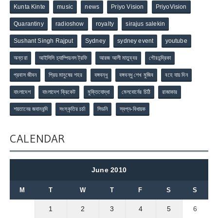
Kunta Kinte
music
news
Priyo Vision
PriyoVision
Quarantiny
radioshow
royalty
sirajus salekin
Sushant Singh Rajput
Sydney
sydney event
youtube
অন্তরা
আইসিসি চ্যাম্পিয়নস ট্রফি
আরজ আলী মাতুব্বর
গৌরচন্দ্রিকা
প্রবাস জীবন
প্রিয় মানুষের শহর
বঙ্গবন্ধু
বঙ্গবন্ধু শেখ মুজিব
বহে যায় দিন
বাংলাদেশ
বাংলাদেশ ক্রিকেট
মুক্তিযোদ্ধা
মেলবোর্নের চিঠি
রাজাকার
শয়তানের জবানবন্দি
সংস্কৃতির চর্চা
সিডনি
স্বপ্ন-বিধায়ক
CALENDAR
June 2010
M
T
W
T
F
S
S
1
2
3
4
5
6