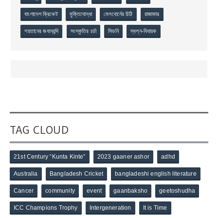
বাংলাদেশ ক্রিকেট
মুক্তিযোদ্ধা
মেলবোর্নের চিঠি
রাজাকার
শয়তানের জবানবন্দি
সংস্কৃতির চর্চা
সিডনি
স্বপ্ন-বিধায়ক
TAG CLOUD
21st Century “Kunta Kinte”
2023 gaaner ashor
adhd
Australia
Bangladesh Cricket
bangladeshi english literature
Cancer
community
event
gaanbaksho
geetoshudha
ICC Champions Trophy
Intergeneration
It is Time